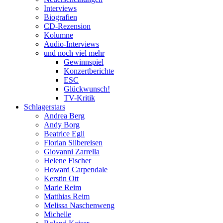
Interviews
Biografien
CD-Rezension
Kolumne
Audio-Interviews
und noch viel mehr
Gewinnspiel
Konzertberichte
ESC
Glückwunsch!
TV-Kritik
Schlagerstars
Andrea Berg
Andy Borg
Beatrice Egli
Florian Silbereisen
Giovanni Zarrella
Helene Fischer
Howard Carpendale
Kerstin Ott
Marie Reim
Matthias Reim
Melissa Naschenweng
Michelle