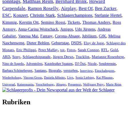
sonntags
Matthias Reim
Bernhard Brink
Howard
,
,
,
Carpendale
Ramon Roselly
Airplay
Best Of
Ben Zucker
,
,
,
,
,
ESC
,
Konzert
,
Christin Stark
,
Schlagerchampions
,
Stefanie Hertel
,
Kimmig
,
Kerstin Ott
,
,
,
,
Semino Rossi
Tickets
Thomas Anders
Ross
,
,
,
,
Antony
Anna-Carina Woitschack
Amigos
Udo Jürgens
Andreas
,
,
,
,
,
,
Gabalier
Vanessa Mai
Fantasy
Corona-Absage
Jubiläum
GfK
Melissa
,
,
,
,
,
Naschenweng
Dieter Bohlen
Geburtstag
DSDS
Eloy de Jong
Schlager des
,
,
,
,
,
,
,
,
Monats
Eric Philippi
Peter Maffay
tot
Fotos
Sarah Connor
RTL
Gold
,
,
,
,
,
,
ARD
Sony
Schlagerhitparade
Jürgen Drews
Tracklist
Marianne Rosenberg
,
,
,
,
,
,
Nino de Angelo
Adventsfest
Kastelruther Spatzen
DJ Ötzi
Nicole
Sendetermin
,
,
,
,
,
,
Barbara Schöneberger
Santiano
Biografie
verstorben
Interview
Einschaltquote
,
,
,
,
,
,
Wiederholung
Vincent Gross
Daniela Alfinito
Live
Sonia Liebing
Kai Pflaume
,
,
,
,
,
,
Universal
Kaisermania
Verschiebung
Absage
Pressetext
Wolfgang Petry
Marie Reim
Rubriken
Titelstory
SchlagerNews
Neuerscheinungen