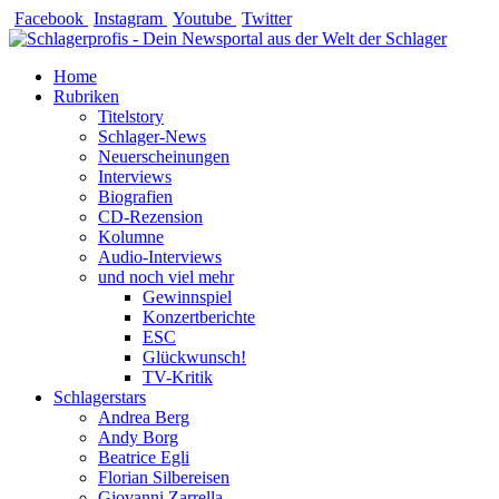
Zum
Facebook
Instagram
Youtube
Twitter
Inhalt
springen
Home
Rubriken
Titelstory
Schlager-News
Neuerscheinungen
Interviews
Biografien
CD-Rezension
Kolumne
Audio-Interviews
und noch viel mehr
Gewinnspiel
Konzertberichte
ESC
Glückwunsch!
TV-Kritik
Schlagerstars
Andrea Berg
Andy Borg
Beatrice Egli
Florian Silbereisen
Giovanni Zarrella