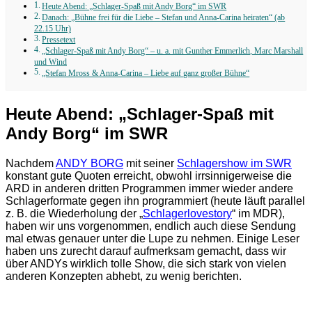
Heute Abend: „Schlager-Spaß mit Andy Borg“ im SWR
Danach: „Bühne frei für die Liebe – Stefan und Anna-Carina heiraten“ (ab
22.15 Uhr)
Pressetext
„Schlager-Spaß mit Andy Borg“ – u. a. mit Gunther Emmerlich, Marc Marshall
und Wind
„Stefan Mross & Anna-Carina – Liebe auf ganz großer Bühne“
Heute Abend: „Schlager-Spaß mit
Andy Borg“ im SWR
Nachdem
ANDY BORG
mit seiner
Schlagershow im SWR
konstant gute Quoten erreicht, obwohl irrsinnigerweise die
ARD in anderen dritten Programmen immer wieder andere
Schlagerformate gegen ihn programmiert (heute läuft parallel
z. B. die Wiederholung der „
Schlagerlovestory
“ im MDR),
haben wir uns vorgenommen, endlich auch diese Sendung
mal etwas genauer unter die Lupe zu nehmen. Einige Leser
haben uns zurecht darauf aufmerksam gemacht, dass wir
über ANDYs wirklich tolle Show, die sich stark von vielen
anderen Konzepten abhebt, zu wenig berichten.