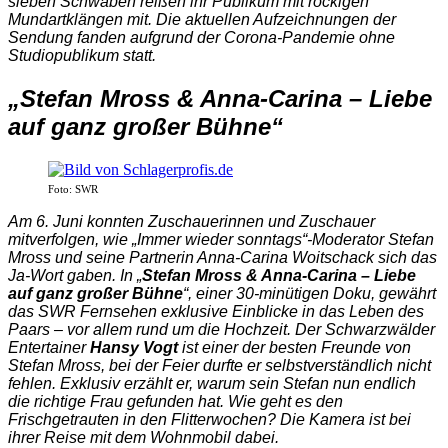
sieben Schwaben reißen ihr Publikum mit rockigen
Mundartklängen mit. Die aktuellen Aufzeichnungen der
Sendung fanden aufgrund der Corona-Pandemie ohne
Studiopublikum statt.
„Stefan Mross & Anna-Carina – Liebe
auf ganz großer Bühne“
Foto: SWR
Am 6. Juni konnten Zuschauerinnen und Zuschauer
mitverfolgen, wie „Immer wieder sonntags“-Moderator Stefan
Mross und seine Partnerin Anna-Carina Woitschack sich das
Ja-Wort gaben. In „
Stefan Mross & Anna-Carina – Liebe
auf ganz großer Bühne
“, einer 30-minütigen Doku, gewährt
das SWR Fernsehen exklusive Einblicke in das Leben des
Paars – vor allem rund um die Hochzeit. Der Schwarzwälder
Entertainer
Hansy Vogt
ist einer der besten Freunde von
Stefan Mross, bei der Feier durfte er selbstverständlich nicht
fehlen. Exklusiv erzählt er, warum sein Stefan nun endlich
die richtige Frau gefunden hat. Wie geht es den
Frischgetrauten in den Flitterwochen? Die Kamera ist bei
ihrer Reise mit dem Wohnmobil dabei.