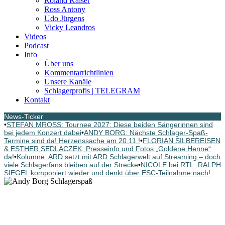
Roland Kaiser
Ross Antony
Udo Jürgens
Vicky Leandros
Videos
Podcast
Info
Über uns
Kommentarrichtlinien
Unsere Kanäle
Schlagerprofis | TELEGRAM
Kontakt
News-Ticker
•
STEFAN MROSS: Tournee 2027: Diese beiden Sängerinnen sind
bei jedem Konzert dabei
•
ANDY BORG: Nächste Schlager-Spaß-
Termine sind da! Herzenssache am 20.11.!
•
FLORIAN SILBEREISEN
& ESTHER SEDLACZEK: Presseinfo und Fotos „Goldene Henne“
da!
•
Kolumne: ARD setzt mit ARD Schlagerwelt auf Streaming – doch
viele Schlagerfans bleiben auf der Strecke
•
NICOLE bei RTL: RALPH
SIEGEL komponiert wieder und denkt über ESC-Teilnahme nach!