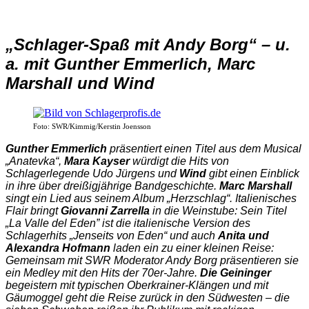
„Schlager-Spaß mit Andy Borg“ – u.
a. mit Gunther Emmerlich, Marc
Marshall und Wind
Foto: SWR/Kimmig/Kerstin Joensson
Gunther Emmerlich
präsentiert einen Titel aus dem Musical
„Anatevka“,
Mara Kayser
würdigt die Hits von
Schlagerlegende Udo Jürgens und
Wind
gibt einen Einblick
in ihre über dreißigjährige Bandgeschichte.
Marc Marshall
singt ein Lied aus seinem Album „Herzschlag“. Italienisches
Flair bringt
Giovanni Zarrella
in die Weinstube: Sein Titel
„La Valle del Eden” ist die italienische Version des
Schlagerhits „Jenseits von Eden“ und auch
Anita und
Alexandra Hofmann
laden ein zu einer kleinen Reise:
Gemeinsam mit SWR Moderator Andy Borg präsentieren sie
ein Medley mit den Hits der 70er-Jahre.
Die Geininger
begeistern mit typischen Oberkrainer-Klängen und mit
Gäumoggel geht die Reise zurück in den Südwesten – die