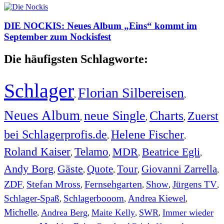
DIE NOCKIS: Neues Album „Eins“ kommt im
September zum Nockisfest
Die häufigsten Schlagworte:
Schlager
Florian Silbereisen
,
,
Neues Album
neue Single
Charts
Zuerst
,
,
,
bei Schlagerprofis.de
Helene Fischer
,
,
Roland Kaiser
Telamo
MDR
Beatrice Egli
,
,
,
,
Andy Borg
Gäste
Quote
Tour
Giovanni Zarrella
,
,
,
,
,
ZDF
Stefan Mross
Fernsehgarten
Show
Jürgens TV
,
,
,
,
,
Schlager-Spaß
Schlagerbooom
Andrea Kiewel
,
,
,
Michelle
Andrea Berg
Maite Kelly
SWR
Immer wieder
,
,
,
,