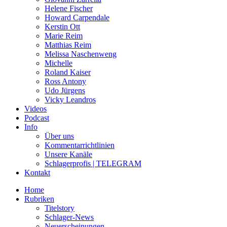
Helene Fischer
Howard Carpendale
Kerstin Ott
Marie Reim
Matthias Reim
Melissa Naschenweng
Michelle
Roland Kaiser
Ross Antony
Udo Jürgens
Vicky Leandros
Videos
Podcast
Info
Über uns
Kommentarrichtlinien
Unsere Kanäle
Schlagerprofis | TELEGRAM
Kontakt
Home
Rubriken
Titelstory
Schlager-News
Neuerscheinungen