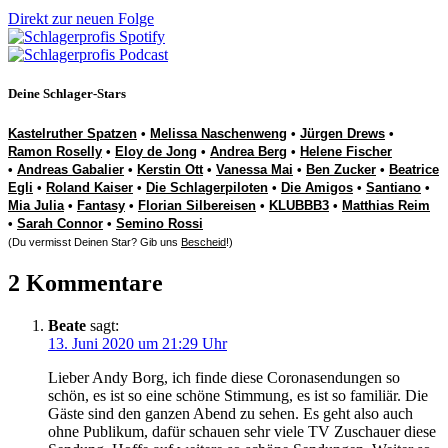
Direkt zur neuen Folge
Deine Schlager-Stars
Kastelruther Spatzen
•
Melissa Naschenweng
•
Jürgen Drews
•
Ramon Roselly
•
Eloy de Jong
•
Andrea Berg
•
Helene Fischer
•
Andreas Gabalier
•
Kerstin Ott
•
Vanessa Mai
•
Ben Zucker
•
Beatrice
Egli
•
Roland Kaiser
•
Die Schlagerpiloten
•
Die Amigos
•
Santiano
•
Mia Julia
•
Fantasy
•
Florian Silbereisen
•
KLUBBB3
•
Matthias Reim
•
Sarah Connor
•
Semino Rossi
(Du vermisst Deinen Star? Gib uns
Bescheid
!)
2 Kommentare
Beate
sagt:
13. Juni 2020 um 21:29 Uhr
Lieber Andy Borg, ich finde diese Coronasendungen so
schön, es ist so eine schöne Stimmung, es ist so familiär. Die
Gäste sind den ganzen Abend zu sehen. Es geht also auch
ohne Publikum, dafür schauen sehr viele TV Zuschauer diese