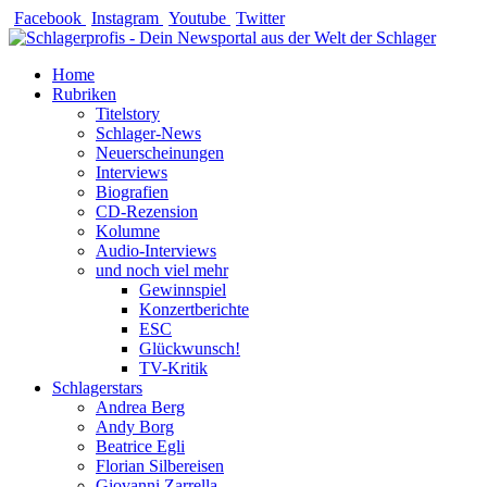
Zum
Facebook
Instagram
Youtube
Twitter
Inhalt
springen
Home
Rubriken
Titelstory
Schlager-News
Neuerscheinungen
Interviews
Biografien
CD-Rezension
Kolumne
Audio-Interviews
und noch viel mehr
Gewinnspiel
Konzertberichte
ESC
Glückwunsch!
TV-Kritik
Schlagerstars
Andrea Berg
Andy Borg
Beatrice Egli
Florian Silbereisen
Giovanni Zarrella