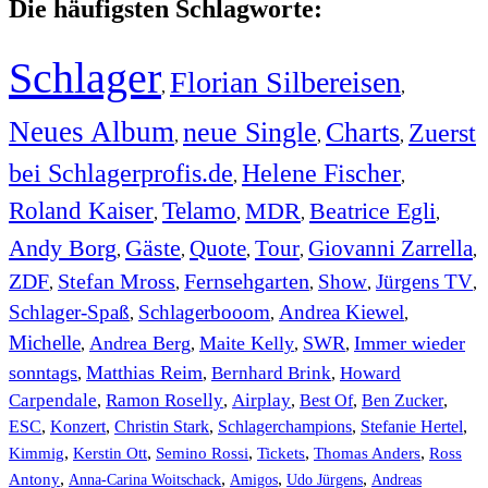
Die häufigsten Schlagworte:
Schlager
Florian Silbereisen
,
,
Neues Album
neue Single
Charts
Zuerst
,
,
,
bei Schlagerprofis.de
Helene Fischer
,
,
Roland Kaiser
Telamo
MDR
Beatrice Egli
,
,
,
,
Andy Borg
Gäste
Quote
Tour
Giovanni Zarrella
,
,
,
,
,
ZDF
Stefan Mross
Fernsehgarten
Show
Jürgens TV
,
,
,
,
,
Schlager-Spaß
Schlagerbooom
Andrea Kiewel
,
,
,
Michelle
Andrea Berg
Maite Kelly
SWR
Immer wieder
,
,
,
,
sonntags
Matthias Reim
Bernhard Brink
Howard
,
,
,
Carpendale
Ramon Roselly
Airplay
Best Of
Ben Zucker
,
,
,
,
,
ESC
,
Konzert
,
Christin Stark
,
Schlagerchampions
,
Stefanie Hertel
,
Kimmig
,
Kerstin Ott
,
,
,
,
Semino Rossi
Tickets
Thomas Anders
Ross
,
,
,
,
Antony
Anna-Carina Woitschack
Amigos
Udo Jürgens
Andreas