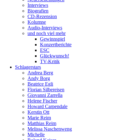
Interviews
Biografien
CD-Rezension
Kolumne
Audio-Interviews
und noch viel mehr
Gewinnspiel
Konzertberichte
ESC
Glückwunsch!
TV-Kritik
Schlagerstars
Andrea Berg
Andy Borg
Beatrice Egli
Florian Silbereisen
Giovanni Zarrella
Helene Fischer
Howard Carpendale
Kerstin Ott
Marie Reim
Matthias Reim
Melissa Naschenweng
Michelle