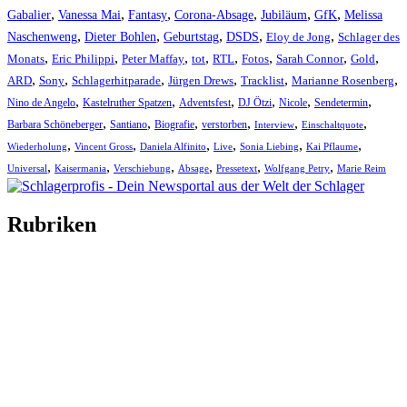
,
,
,
,
,
,
Gabalier
Vanessa Mai
Fantasy
Corona-Absage
Jubiläum
GfK
Melissa
,
,
,
,
,
Naschenweng
Dieter Bohlen
Geburtstag
DSDS
Eloy de Jong
Schlager des
,
,
,
,
,
,
,
,
Monats
Eric Philippi
Peter Maffay
tot
RTL
Fotos
Sarah Connor
Gold
,
,
,
,
,
,
ARD
Sony
Schlagerhitparade
Jürgen Drews
Tracklist
Marianne Rosenberg
,
,
,
,
,
,
Nino de Angelo
Kastelruther Spatzen
Adventsfest
DJ Ötzi
Nicole
Sendetermin
,
,
,
,
,
,
Barbara Schöneberger
Santiano
Biografie
verstorben
Interview
Einschaltquote
,
,
,
,
,
,
Wiederholung
Vincent Gross
Daniela Alfinito
Live
Sonia Liebing
Kai Pflaume
,
,
,
,
,
,
Universal
Kaisermania
Verschiebung
Absage
Pressetext
Wolfgang Petry
Marie Reim
Rubriken
Titelstory
SchlagerNews
Neuerscheinungen
Interviews
Biographien
CD-Rezension
Kolumne
Audio-Interviews
und mehr…