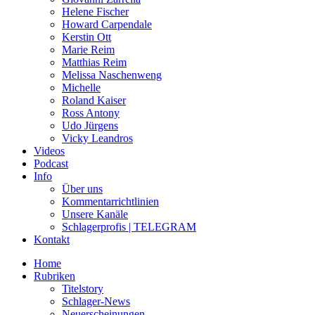
Helene Fischer
Howard Carpendale
Kerstin Ott
Marie Reim
Matthias Reim
Melissa Naschenweng
Michelle
Roland Kaiser
Ross Antony
Udo Jürgens
Vicky Leandros
Videos
Podcast
Info
Über uns
Kommentarrichtlinien
Unsere Kanäle
Schlagerprofis | TELEGRAM
Kontakt
Home
Rubriken
Titelstory
Schlager-News
Neuerscheinungen