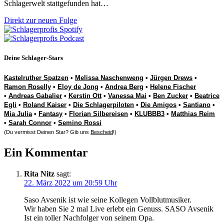
Schlagerwelt stattgefunden hat…
Direkt zur neuen Folge
Deine Schlager-Stars
Kastelruther Spatzen
•
Melissa Naschenweng
•
Jürgen Drews
•
Ramon Roselly
•
Eloy de Jong
•
Andrea Berg
•
Helene Fischer
•
Andreas Gabalier
•
Kerstin Ott
•
Vanessa Mai
•
Ben Zucker
•
Beatrice
Egli
•
Roland Kaiser
•
Die Schlagerpiloten
•
Die Amigos
•
Santiano
•
Mia Julia
•
Fantasy
•
Florian Silbereisen
•
KLUBBB3
•
Matthias Reim
•
Sarah Connor
•
Semino Rossi
(Du vermisst Deinen Star? Gib uns
Bescheid
!)
Ein Kommentar
Rita Nitz
sagt:
22. März 2022 um 20:59 Uhr
Saso Avsenik ist wie seine Kollegen Vollblutmusiker.
Wir haben Sie 2 mal Live erlebt ein Genuss. SASO Avsenik
Ist ein toller Nachfolger von seinem Opa.