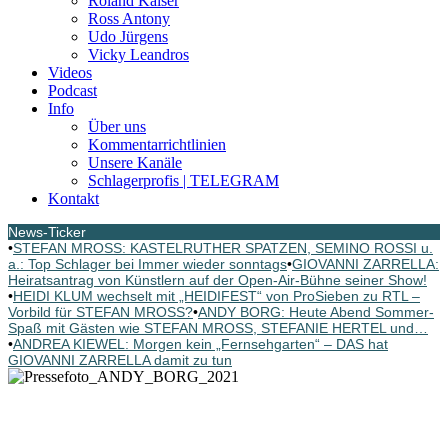
Roland Kaiser
Ross Antony
Udo Jürgens
Vicky Leandros
Videos
Podcast
Info
Über uns
Kommentarrichtlinien
Unsere Kanäle
Schlagerprofis | TELEGRAM
Kontakt
News-Ticker
•
STEFAN MROSS: KASTELRUTHER SPATZEN, SEMINO ROSSI u.
a.: Top Schlager bei Immer wieder sonntags
•
GIOVANNI ZARRELLA:
Heiratsantrag von Künstlern auf der Open-Air-Bühne seiner Show!
•
HEIDI KLUM wechselt mit „HEIDIFEST“ von ProSieben zu RTL –
Vorbild für STEFAN MROSS?
•
ANDY BORG: Heute Abend Sommer-
Spaß mit Gästen wie STEFAN MROSS, STEFANIE HERTEL und…
•
ANDREA KIEWEL: Morgen kein „Fernsehgarten“ – DAS hat
GIOVANNI ZARRELLA damit zu tun