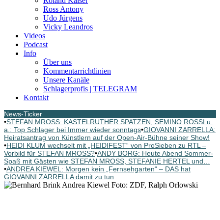
Roland Kaiser
Ross Antony
Udo Jürgens
Vicky Leandros
Videos
Podcast
Info
Über uns
Kommentarrichtlinien
Unsere Kanäle
Schlagerprofis | TELEGRAM
Kontakt
News-Ticker
•
STEFAN MROSS: KASTELRUTHER SPATZEN, SEMINO ROSSI u.
a.: Top Schlager bei Immer wieder sonntags
•
GIOVANNI ZARRELLA:
Heiratsantrag von Künstlern auf der Open-Air-Bühne seiner Show!
•
HEIDI KLUM wechselt mit „HEIDIFEST“ von ProSieben zu RTL –
Vorbild für STEFAN MROSS?
•
ANDY BORG: Heute Abend Sommer-
Spaß mit Gästen wie STEFAN MROSS, STEFANIE HERTEL und…
•
ANDREA KIEWEL: Morgen kein „Fernsehgarten“ – DAS hat
GIOVANNI ZARRELLA damit zu tun