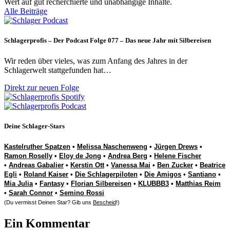
Wert auf gut recherchierte und unabhängige Inhalte.
Alle Beiträge
Schlagerprofis – Der Podcast Folge 077 – Das neue Jahr mit Silbereisen
Wir reden über vieles, was zum Anfang des Jahres in der
Schlagerwelt stattgefunden hat…
Direkt zur neuen Folge
Deine Schlager-Stars
Kastelruther Spatzen
•
Melissa Naschenweng
•
Jürgen Drews
•
Ramon Roselly
•
Eloy de Jong
•
Andrea Berg
•
Helene Fischer
•
Andreas Gabalier
•
Kerstin Ott
•
Vanessa Mai
•
Ben Zucker
•
Beatrice
Egli
•
Roland Kaiser
•
Die Schlagerpiloten
•
Die Amigos
•
Santiano
•
Mia Julia
•
Fantasy
•
Florian Silbereisen
•
KLUBBB3
•
Matthias Reim
•
Sarah Connor
•
Semino Rossi
(Du vermisst Deinen Star? Gib uns
Bescheid
!)
Ein Kommentar