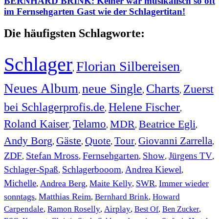
BERNHARD BRINK: Keiner war musikalisch so oft
im Fernsehgarten Gast wie der Schlagertitan!
Die häufigsten Schlagworte:
Schlager
Florian Silbereisen
,
,
Neues Album
neue Single
Charts
Zuerst
,
,
,
bei Schlagerprofis.de
Helene Fischer
,
,
Roland Kaiser
Telamo
MDR
Beatrice Egli
,
,
,
,
Andy Borg
Gäste
Quote
Tour
Giovanni Zarrella
,
,
,
,
,
ZDF
Stefan Mross
Fernsehgarten
Show
Jürgens TV
,
,
,
,
,
Schlager-Spaß
Schlagerbooom
Andrea Kiewel
,
,
,
Michelle
Andrea Berg
Maite Kelly
SWR
Immer wieder
,
,
,
,
sonntags
Matthias Reim
Bernhard Brink
Howard
,
,
,
Carpendale
Ramon Roselly
Airplay
Best Of
Ben Zucker
,
,
,
,
,