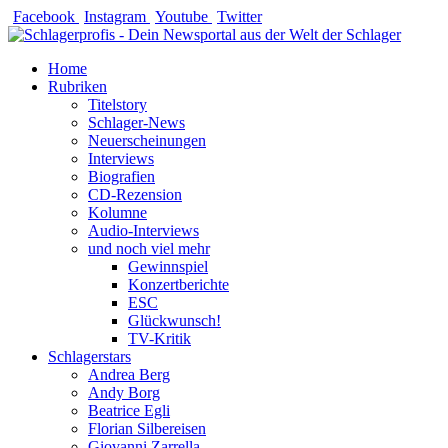
Zum
Facebook
Instagram
Youtube
Twitter
Inhalt
springen
Home
Rubriken
Titelstory
Schlager-News
Neuerscheinungen
Interviews
Biografien
CD-Rezension
Kolumne
Audio-Interviews
und noch viel mehr
Gewinnspiel
Konzertberichte
ESC
Glückwunsch!
TV-Kritik
Schlagerstars
Andrea Berg
Andy Borg
Beatrice Egli
Florian Silbereisen
Giovanni Zarrella