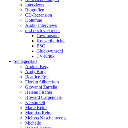
Interviews
Biografien
CD-Rezension
Kolumne
Audio-Interviews
und noch viel mehr
Gewinnspiel
Konzertberichte
ESC
Glückwunsch!
TV-Kritik
Schlagerstars
Andrea Berg
Andy Borg
Beatrice Egli
Florian Silbereisen
Giovanni Zarrella
Helene Fischer
Howard Carpendale
Kerstin Ott
Marie Reim
Matthias Reim
Melissa Naschenweng
Michelle