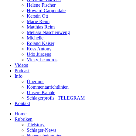
Helene Fischer
Howard Carpendale
Kerstin Ott
Marie Reim
Matthias Reim
Melissa Naschenweng
Michelle
Roland Kaiser
Ross Antony
Udo Jürgens
Vicky Leandros
Videos
Podcast
Info
Über uns
Kommentarrichtlinien
Unsere Kanäle
Schlagerprofis | TELEGRAM
Kontakt
Home
Rubriken
Titelstory
Schlager-News
Neuerscheinungen