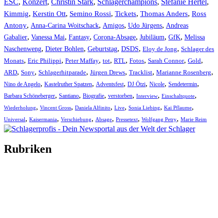
ESC
,
Konzert
,
Christin Stark
,
Schlagerchampions
,
Stefanie Hertel
,
Kimmig
,
Kerstin Ott
,
,
,
,
Semino Rossi
Tickets
Thomas Anders
Ross
,
,
,
,
Antony
Anna-Carina Woitschack
Amigos
Udo Jürgens
Andreas
,
,
,
,
,
,
Gabalier
Vanessa Mai
Fantasy
Corona-Absage
Jubiläum
GfK
Melissa
,
,
,
,
,
Naschenweng
Dieter Bohlen
Geburtstag
DSDS
Eloy de Jong
Schlager des
,
,
,
,
,
,
,
,
Monats
Eric Philippi
Peter Maffay
tot
RTL
Fotos
Sarah Connor
Gold
,
,
,
,
,
,
ARD
Sony
Schlagerhitparade
Jürgen Drews
Tracklist
Marianne Rosenberg
,
,
,
,
,
,
Nino de Angelo
Kastelruther Spatzen
Adventsfest
DJ Ötzi
Nicole
Sendetermin
,
,
,
,
,
,
Barbara Schöneberger
Santiano
Biografie
verstorben
Interview
Einschaltquote
,
,
,
,
,
,
Wiederholung
Vincent Gross
Daniela Alfinito
Live
Sonia Liebing
Kai Pflaume
,
,
,
,
,
,
Universal
Kaisermania
Verschiebung
Absage
Pressetext
Wolfgang Petry
Marie Reim
Rubriken
Titelstory
SchlagerNews
Neuerscheinungen
Interviews
Biographien
CD-Rezension