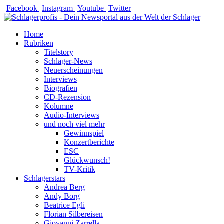
Zum
Facebook
Instagram
Youtube
Twitter
Inhalt
springen
Home
Rubriken
Titelstory
Schlager-News
Neuerscheinungen
Interviews
Biografien
CD-Rezension
Kolumne
Audio-Interviews
und noch viel mehr
Gewinnspiel
Konzertberichte
ESC
Glückwunsch!
TV-Kritik
Schlagerstars
Andrea Berg
Andy Borg
Beatrice Egli
Florian Silbereisen
Giovanni Zarrella