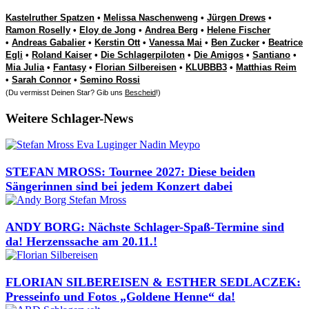
Kastelruther Spatzen
•
Melissa Naschenweng
•
Jürgen Drews
•
Ramon Roselly
•
Eloy de Jong
•
Andrea Berg
•
Helene Fischer
•
Andreas Gabalier
•
Kerstin Ott
•
Vanessa Mai
•
Ben Zucker
•
Beatrice
Egli
•
Roland Kaiser
•
Die Schlagerpiloten
•
Die Amigos
•
Santiano
•
Mia Julia
•
Fantasy
•
Florian Silbereisen
•
KLUBBB3
•
Matthias Reim
•
Sarah Connor
•
Semino Rossi
(Du vermisst Deinen Star? Gib uns
Bescheid
!)
Weitere Schlager-News
STEFAN MROSS: Tournee 2027: Diese beiden
Sängerinnen sind bei jedem Konzert dabei
ANDY BORG: Nächste Schlager-Spaß-Termine sind
da! Herzenssache am 20.11.!
FLORIAN SILBEREISEN & ESTHER SEDLACZEK:
Presseinfo und Fotos „Goldene Henne“ da!