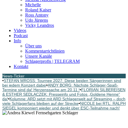
Michelle
Roland Kaiser
Ross Antony
Udo Jürgens
Vicky Leandros
Videos
Podcast
Info
Über uns
Kommentarrichtlinien
Unsere Kanäle
Schlagerprofis | TELEGRAM
Kontakt
News-Ticker
•
STEFAN MROSS: Tournee 2027: Diese beiden Sängerinnen sind
bei jedem Konzert dabei
•
ANDY BORG: Nächste Schlager-Spaß-
Termine sind da! Herzenssache am 20.11.!
•
FLORIAN SILBEREISEN
& ESTHER SEDLACZEK: Presseinfo und Fotos „Goldene Henne“
da!
•
Kolumne: ARD setzt mit ARD Schlagerwelt auf Streaming – doch
viele Schlagerfans bleiben auf der Strecke
•
NICOLE bei RTL: RALPH
SIEGEL komponiert wieder und denkt über ESC-Teilnahme nach!