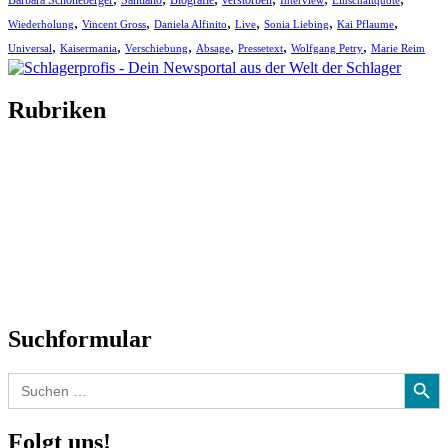
Barbara Schöneberger
Santiano
Biografie
verstorben
Interview
Einschaltquote
,
,
,
,
,
,
Wiederholung
Vincent Gross
Daniela Alfinito
Live
Sonia Liebing
Kai Pflaume
,
,
,
,
,
,
Universal
Kaisermania
Verschiebung
Absage
Pressetext
Wolfgang Petry
Marie Reim
Rubriken
Titelstory
SchlagerNews
Neuerscheinungen
Interviews
Biographien
CD-Rezension
Kolumne
Audio-Interviews
und mehr…
Suchformular
Search Button
Search
for:
Folgt uns!