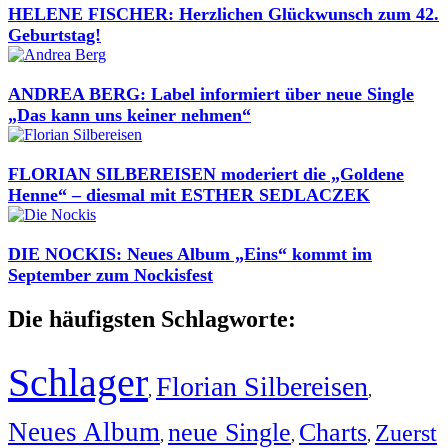
HELENE FISCHER: Herzlichen Glückwunsch zum 42.
Geburtstag!
ANDREA BERG: Label informiert über neue Single
„Das kann uns keiner nehmen“
FLORIAN SILBEREISEN moderiert die „Goldene
Henne“ – diesmal mit ESTHER SEDLACZEK
DIE NOCKIS: Neues Album „Eins“ kommt im
September zum Nockisfest
Die häufigsten Schlagworte:
Schlager
Florian Silbereisen
,
,
Neues Album
neue Single
Charts
Zuerst
,
,
,