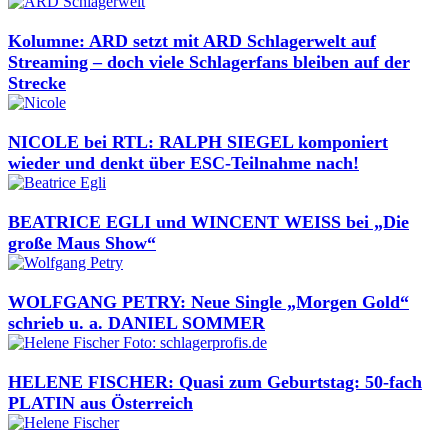
Kolumne: ARD setzt mit ARD Schlagerwelt auf
Streaming – doch viele Schlagerfans bleiben auf der
Strecke
NICOLE bei RTL: RALPH SIEGEL komponiert
wieder und denkt über ESC-Teilnahme nach!
BEATRICE EGLI und WINCENT WEISS bei „Die
große Maus Show“
WOLFGANG PETRY: Neue Single „Morgen Gold“
schrieb u. a. DANIEL SOMMER
HELENE FISCHER: Quasi zum Geburtstag: 50-fach
PLATIN aus Österreich