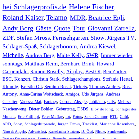
bei Schlagerprofis.de
Helene Fischer
,
,
Roland Kaiser
Telamo
MDR
Beatrice Egli
,
,
,
,
Andy Borg
Gäste
Quote
Tour
Giovanni Zarrella
,
,
,
,
,
ZDF
Stefan Mross
Fernsehgarten
Show
Jürgens TV
,
,
,
,
,
Schlager-Spaß
Schlagerbooom
Andrea Kiewel
,
,
,
Michelle
Andrea Berg
Maite Kelly
SWR
Immer wieder
,
,
,
,
sonntags
Matthias Reim
Bernhard Brink
Howard
,
,
,
Carpendale
Ramon Roselly
Airplay
Best Of
Ben Zucker
,
,
,
,
,
ESC
,
Konzert
,
Christin Stark
,
Schlagerchampions
,
Stefanie Hertel
,
Kimmig
,
Kerstin Ott
,
,
,
,
Semino Rossi
Tickets
Thomas Anders
Ross
,
,
,
,
Antony
Anna-Carina Woitschack
Amigos
Udo Jürgens
Andreas
,
,
,
,
,
,
Gabalier
Vanessa Mai
Fantasy
Corona-Absage
Jubiläum
GfK
Melissa
,
,
,
,
,
Naschenweng
Dieter Bohlen
Geburtstag
DSDS
Eloy de Jong
Schlager des
,
,
,
,
,
,
,
,
Monats
Eric Philippi
Peter Maffay
tot
Fotos
Sarah Connor
RTL
Gold
,
,
,
,
,
,
ARD
Sony
Schlagerhitparade
Jürgen Drews
Tracklist
Marianne Rosenberg
,
,
,
,
,
,
Nino de Angelo
Adventsfest
Kastelruther Spatzen
DJ Ötzi
Nicole
Sendetermin
,
,
,
,
,
,