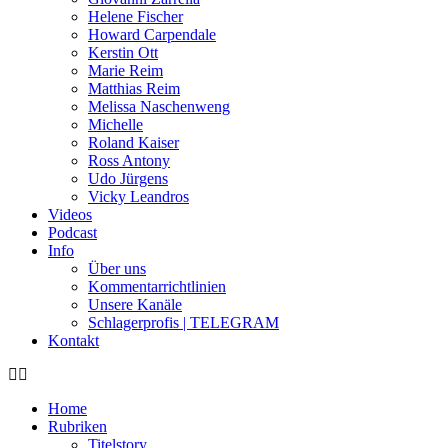
Helene Fischer
Howard Carpendale
Kerstin Ott
Marie Reim
Matthias Reim
Melissa Naschenweng
Michelle
Roland Kaiser
Ross Antony
Udo Jürgens
Vicky Leandros
Videos
Podcast
Info
Über uns
Kommentarrichtlinien
Unsere Kanäle
Schlagerprofis | TELEGRAM
Kontakt
Home
Rubriken
Titelstory