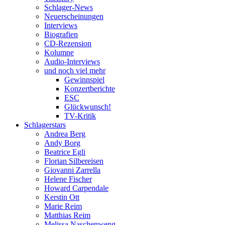
Schlager-News
Neuerscheinungen
Interviews
Biografien
CD-Rezension
Kolumne
Audio-Interviews
und noch viel mehr
Gewinnspiel
Konzertberichte
ESC
Glückwunsch!
TV-Kritik
Schlagerstars
Andrea Berg
Andy Borg
Beatrice Egli
Florian Silbereisen
Giovanni Zarrella
Helene Fischer
Howard Carpendale
Kerstin Ott
Marie Reim
Matthias Reim
Melissa Naschenweng