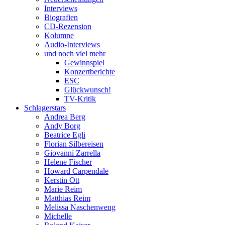
Interviews
Biografien
CD-Rezension
Kolumne
Audio-Interviews
und noch viel mehr
Gewinnspiel
Konzertberichte
ESC
Glückwunsch!
TV-Kritik
Schlagerstars
Andrea Berg
Andy Borg
Beatrice Egli
Florian Silbereisen
Giovanni Zarrella
Helene Fischer
Howard Carpendale
Kerstin Ott
Marie Reim
Matthias Reim
Melissa Naschenweng
Michelle