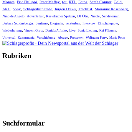
,
,
,
,
,
,
,
,
Monats
Eric Philippi
Peter Maffay
tot
RTL
Fotos
Sarah Connor
Gold
,
,
,
,
,
,
ARD
Sony
Schlagerhitparade
Jürgen Drews
Tracklist
Marianne Rosenberg
,
,
,
,
,
,
Nino de Angelo
Adventsfest
Kastelruther Spatzen
DJ Ötzi
Nicole
Sendetermin
,
,
,
,
,
,
Barbara Schöneberger
Santiano
Biografie
verstorben
Interview
Einschaltquote
,
,
,
,
,
,
Wiederholung
Vincent Gross
Daniela Alfinito
Live
Sonia Liebing
Kai Pflaume
,
,
,
,
,
,
Universal
Kaisermania
Verschiebung
Absage
Pressetext
Wolfgang Petry
Marie Reim
Rubriken
Titelstory
SchlagerNews
Neuerscheinungen
Interviews
Biographien
CD-Rezension
Kolumne
Audio-Interviews
und mehr…
Suchformular