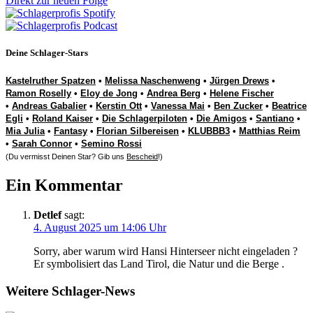
Direkt zur neuen Folge
Deine Schlager-Stars
Kastelruther Spatzen
•
Melissa Naschenweng
•
Jürgen Drews
•
Ramon Roselly
•
Eloy de Jong
•
Andrea Berg
•
Helene Fischer
•
Andreas Gabalier
•
Kerstin Ott
•
Vanessa Mai
•
Ben Zucker
•
Beatrice
Egli
•
Roland Kaiser
•
Die Schlagerpiloten
•
Die Amigos
•
Santiano
•
Mia Julia
•
Fantasy
•
Florian Silbereisen
•
KLUBBB3
•
Matthias Reim
•
Sarah Connor
•
Semino Rossi
(Du vermisst Deinen Star? Gib uns
Bescheid
!)
Ein Kommentar
Detlef
sagt:
4. August 2025 um 14:06 Uhr
Sorry, aber warum wird Hansi Hinterseer nicht eingeladen ?
Er symbolisiert das Land Tirol, die Natur und die Berge .
Weitere Schlager-News