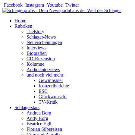
Zum
Facebook
Instagram
Youtube
Twitter
Inhalt
springen
Home
Rubriken
Titelstory
Schlager-News
Neuerscheinungen
Interviews
Biografien
CD-Rezension
Kolumne
Audio-Interviews
und noch viel mehr
Gewinnspiel
Konzertberichte
ESC
Glückwunsch!
TV-Kritik
Schlagerstars
Andrea Berg
Andy Borg
Beatrice Egli
Florian Silbereisen
Giovanni Zarrella