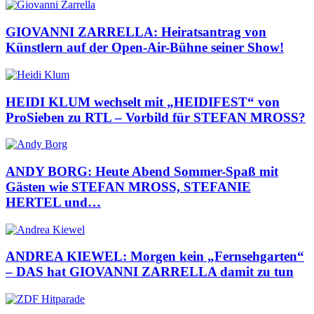
GIOVANNI ZARRELLA: Heiratsantrag von
Künstlern auf der Open-Air-Bühne seiner Show!
HEIDI KLUM wechselt mit „HEIDIFEST“ von
ProSieben zu RTL – Vorbild für STEFAN MROSS?
ANDY BORG: Heute Abend Sommer-Spaß mit
Gästen wie STEFAN MROSS, STEFANIE
HERTEL und…
ANDREA KIEWEL: Morgen kein „Fernsehgarten“
– DAS hat GIOVANNI ZARRELLA damit zu tun