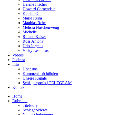
Helene Fischer
Howard Carpendale
Kerstin Ott
Marie Reim
Matthias Reim
Melissa Naschenweng
Michelle
Roland Kaiser
Ross Antony
Udo Jürgens
Vicky Leandros
Videos
Podcast
Info
Über uns
Kommentarrichtlinien
Unsere Kanäle
Schlagerprofis | TELEGRAM
Kontakt
Home
Rubriken
Titelstory
Schlager-News
Neuerscheinungen