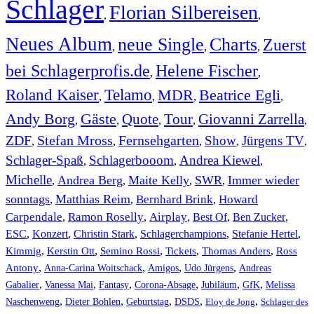
Schlager
Florian Silbereisen
,
,
Neues Album
neue Single
Charts
Zuerst
,
,
,
bei Schlagerprofis.de
Helene Fischer
,
,
Roland Kaiser
Telamo
MDR
Beatrice Egli
,
,
,
,
Andy Borg
Gäste
Quote
Tour
Giovanni Zarrella
,
,
,
,
,
ZDF
Stefan Mross
Fernsehgarten
Show
Jürgens TV
,
,
,
,
,
Schlager-Spaß
Schlagerbooom
Andrea Kiewel
,
,
,
Michelle
Andrea Berg
Maite Kelly
SWR
Immer wieder
,
,
,
,
sonntags
Matthias Reim
Bernhard Brink
Howard
,
,
,
Carpendale
Ramon Roselly
Airplay
Best Of
Ben Zucker
,
,
,
,
,
ESC
,
Konzert
,
Christin Stark
,
Schlagerchampions
,
Stefanie Hertel
,
Kimmig
,
Kerstin Ott
,
,
,
,
Semino Rossi
Tickets
Thomas Anders
Ross
,
,
,
,
Antony
Anna-Carina Woitschack
Amigos
Udo Jürgens
Andreas
,
,
,
,
,
,
Gabalier
Vanessa Mai
Fantasy
Corona-Absage
Jubiläum
GfK
Melissa
,
,
,
,
,
Naschenweng
Dieter Bohlen
Geburtstag
DSDS
Eloy de Jong
Schlager des