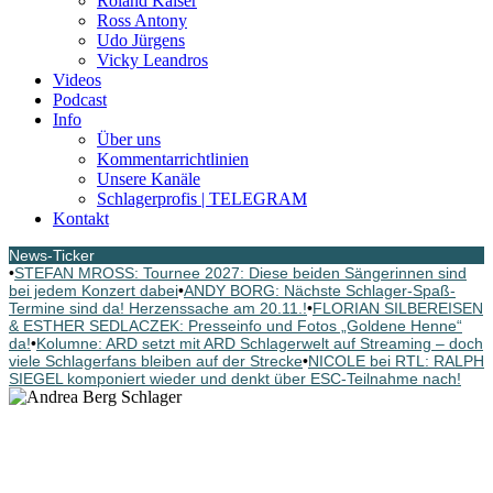
Roland Kaiser
Ross Antony
Udo Jürgens
Vicky Leandros
Videos
Podcast
Info
Über uns
Kommentarrichtlinien
Unsere Kanäle
Schlagerprofis | TELEGRAM
Kontakt
News-Ticker
•
STEFAN MROSS: Tournee 2027: Diese beiden Sängerinnen sind
bei jedem Konzert dabei
•
ANDY BORG: Nächste Schlager-Spaß-
Termine sind da! Herzenssache am 20.11.!
•
FLORIAN SILBEREISEN
& ESTHER SEDLACZEK: Presseinfo und Fotos „Goldene Henne“
da!
•
Kolumne: ARD setzt mit ARD Schlagerwelt auf Streaming – doch
viele Schlagerfans bleiben auf der Strecke
•
NICOLE bei RTL: RALPH
SIEGEL komponiert wieder und denkt über ESC-Teilnahme nach!