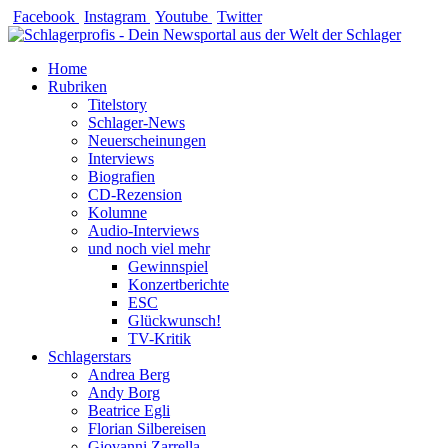
Zum
Facebook
Instagram
Youtube
Twitter
Inhalt
springen
Home
Rubriken
Titelstory
Schlager-News
Neuerscheinungen
Interviews
Biografien
CD-Rezension
Kolumne
Audio-Interviews
und noch viel mehr
Gewinnspiel
Konzertberichte
ESC
Glückwunsch!
TV-Kritik
Schlagerstars
Andrea Berg
Andy Borg
Beatrice Egli
Florian Silbereisen
Giovanni Zarrella