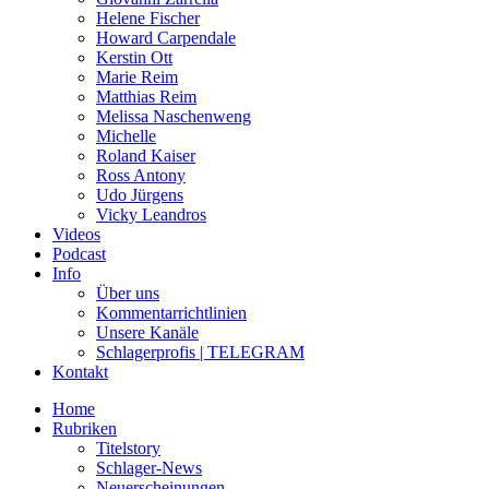
Helene Fischer
Howard Carpendale
Kerstin Ott
Marie Reim
Matthias Reim
Melissa Naschenweng
Michelle
Roland Kaiser
Ross Antony
Udo Jürgens
Vicky Leandros
Videos
Podcast
Info
Über uns
Kommentarrichtlinien
Unsere Kanäle
Schlagerprofis | TELEGRAM
Kontakt
Home
Rubriken
Titelstory
Schlager-News
Neuerscheinungen