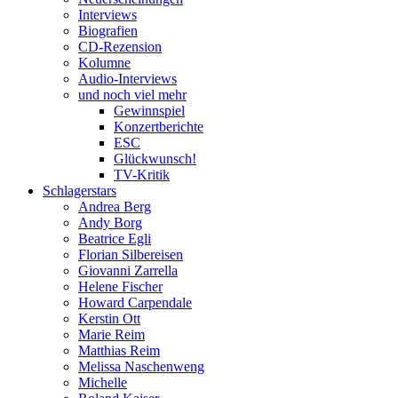
Interviews
Biografien
CD-Rezension
Kolumne
Audio-Interviews
und noch viel mehr
Gewinnspiel
Konzertberichte
ESC
Glückwunsch!
TV-Kritik
Schlagerstars
Andrea Berg
Andy Borg
Beatrice Egli
Florian Silbereisen
Giovanni Zarrella
Helene Fischer
Howard Carpendale
Kerstin Ott
Marie Reim
Matthias Reim
Melissa Naschenweng
Michelle