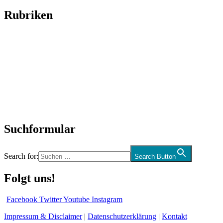
Rubriken
Titelstory
SchlagerNews
Neuerscheinungen
Interviews
Biographien
CD-Rezension
Kolumne
Audio-Interviews
und mehr…
Suchformular
Search for:
Search Button
Folgt uns!
Facebook
Twitter
Youtube
Instagram
Impressum & Disclaimer
|
Datenschutzerklärung
|
Kontakt