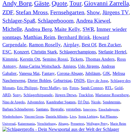
Andy Borg
Gäste
Quote
Tour
Giovanni Zarrella
,
,
,
,
,
ZDF
Stefan Mross
Fernsehgarten
Show
Jürgens TV
,
,
,
,
,
Schlager-Spaß
Schlagerbooom
Andrea Kiewel
,
,
,
Michelle
Andrea Berg
Maite Kelly
SWR
Immer wieder
,
,
,
,
sonntags
Matthias Reim
Bernhard Brink
Howard
,
,
,
Carpendale
Ramon Roselly
Airplay
Best Of
Ben Zucker
,
,
,
,
,
ESC
,
Konzert
,
Christin Stark
,
Schlagerchampions
,
Stefanie Hertel
,
Kimmig
,
Kerstin Ott
,
,
,
,
Semino Rossi
Tickets
Thomas Anders
Ross
,
,
,
,
Antony
Anna-Carina Woitschack
Amigos
Udo Jürgens
Andreas
,
,
,
,
,
,
Gabalier
Vanessa Mai
Fantasy
Corona-Absage
Jubiläum
GfK
Melissa
,
,
,
,
,
Naschenweng
Dieter Bohlen
Geburtstag
DSDS
Eloy de Jong
Schlager des
,
,
,
,
,
,
,
,
Monats
Eric Philippi
Peter Maffay
tot
Fotos
Sarah Connor
RTL
Gold
,
,
,
,
,
,
ARD
Sony
Schlagerhitparade
Jürgen Drews
Tracklist
Marianne Rosenberg
,
,
,
,
,
,
Nino de Angelo
Adventsfest
Kastelruther Spatzen
DJ Ötzi
Nicole
Sendetermin
,
,
,
,
,
,
Barbara Schöneberger
Santiano
Biografie
verstorben
Interview
Einschaltquote
,
,
,
,
,
,
Wiederholung
Vincent Gross
Daniela Alfinito
Live
Sonia Liebing
Kai Pflaume
,
,
,
,
,
,
Universal
Kaisermania
Verschiebung
Absage
Pressetext
Wolfgang Petry
Marie Reim