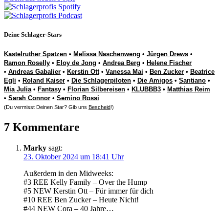
Deine Schlager-Stars
Kastelruther Spatzen
•
Melissa Naschenweng
•
Jürgen Drews
•
Ramon Roselly
•
Eloy de Jong
•
Andrea Berg
•
Helene Fischer
•
Andreas Gabalier
•
Kerstin Ott
•
Vanessa Mai
•
Ben Zucker
•
Beatrice
Egli
•
Roland Kaiser
•
Die Schlagerpiloten
•
Die Amigos
•
Santiano
•
Mia Julia
•
Fantasy
•
Florian Silbereisen
•
KLUBBB3
•
Matthias Reim
•
Sarah Connor
•
Semino Rossi
(Du vermisst Deinen Star? Gib uns
Bescheid
!)
7 Kommentare
Marky
sagt:
23. Oktober 2024 um 18:41 Uhr
Außerdem in den Midweeks:
#3 REE Kelly Family – Over the Hump
#5 NEW Kerstin Ott – Für immer für dich
#10 REE Ben Zucker – Heute Nicht!
#44 NEW Cora – 40 Jahre…