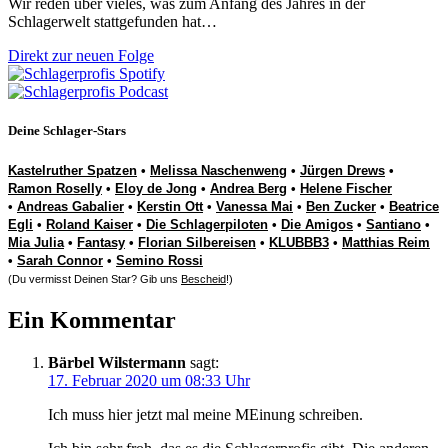
Wir reden über vieles, was zum Anfang des Jahres in der
Schlagerwelt stattgefunden hat…
Direkt zur neuen Folge
Deine Schlager-Stars
Kastelruther Spatzen
•
Melissa Naschenweng
•
Jürgen Drews
•
Ramon Roselly
•
Eloy de Jong
•
Andrea Berg
•
Helene Fischer
•
Andreas Gabalier
•
Kerstin Ott
•
Vanessa Mai
•
Ben Zucker
•
Beatrice
Egli
•
Roland Kaiser
•
Die Schlagerpiloten
•
Die Amigos
•
Santiano
•
Mia Julia
•
Fantasy
•
Florian Silbereisen
•
KLUBBB3
•
Matthias Reim
•
Sarah Connor
•
Semino Rossi
(Du vermisst Deinen Star? Gib uns
Bescheid
!)
Ein Kommentar
Bärbel Wilstermann
sagt:
17. Februar 2020 um 08:33 Uhr
Ich muss hier jetzt mal meine MEinung schreiben.