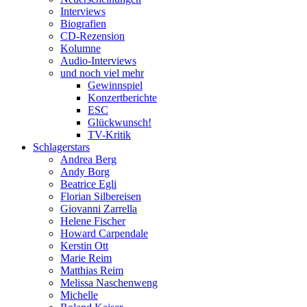
Interviews
Biografien
CD-Rezension
Kolumne
Audio-Interviews
und noch viel mehr
Gewinnspiel
Konzertberichte
ESC
Glückwunsch!
TV-Kritik
Schlagerstars
Andrea Berg
Andy Borg
Beatrice Egli
Florian Silbereisen
Giovanni Zarrella
Helene Fischer
Howard Carpendale
Kerstin Ott
Marie Reim
Matthias Reim
Melissa Naschenweng
Michelle