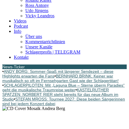
Roland Kaiser
Ross Antony
Udo Jürgens
Vicky Leandros
Videos
Podcast
Info
Über uns
Kommentarrichtlinien
Unsere Kanäle
Schlagerprofis | TELEGRAM
Kontakt
News-Ticker
•
ANDY BORG: Sommer-Spaß mit längerer Sendezeit – diese
Highlights erwarten die Fans
•
BERNHARD BRINK: Keiner war
musikalisch so oft im Fernsehgarten Gast wie der Schlagertitan!
•
SCHLAGERPILOTEN: Mit „Laguna Blue – Sterne überm Paradies“
geht die musikalische Traumreise weiter
•
KASTELRUTHER
SPATZEN: NORBERT RIER steht bereits für das neue Album im
Studio
•
STEFAN MROSS: Tournee 2027: Diese beiden Sängerinnen
sind bei jedem Konzert dabei