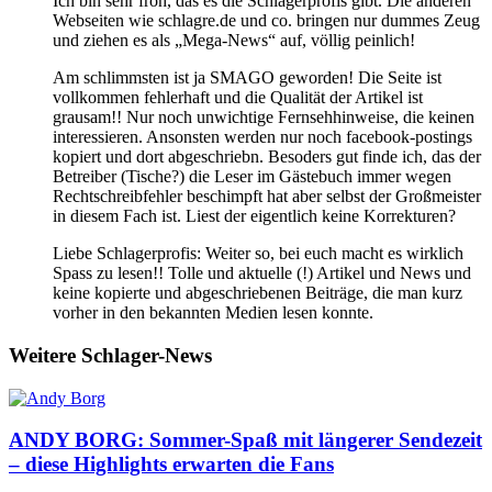
Ich bin sehr froh, das es die Schlagerprofis gibt. Die anderen
Webseiten wie schlagre.de und co. bringen nur dummes Zeug
und ziehen es als „Mega-News“ auf, völlig peinlich!
Am schlimmsten ist ja SMAGO geworden! Die Seite ist
vollkommen fehlerhaft und die Qualität der Artikel ist
grausam!! Nur noch unwichtige Fernsehhinweise, die keinen
interessieren. Ansonsten werden nur noch facebook-postings
kopiert und dort abgeschriebn. Besoders gut finde ich, das der
Betreiber (Tische?) die Leser im Gästebuch immer wegen
Rechtschreibfehler beschimpft hat aber selbst der Großmeister
in diesem Fach ist. Liest der eigentlich keine Korrekturen?
Liebe Schlagerprofis: Weiter so, bei euch macht es wirklich
Spass zu lesen!! Tolle und aktuelle (!) Artikel und News und
keine kopierte und abgeschriebenen Beiträge, die man kurz
vorher in den bekannten Medien lesen konnte.
Weitere Schlager-News
ANDY BORG: Sommer-Spaß mit längerer Sendezeit
– diese Highlights erwarten die Fans