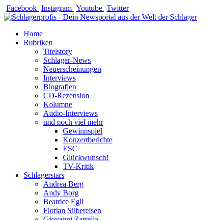
Zum
Facebook
Instagram
Youtube
Twitter
Inhalt
springen
Home
Rubriken
Titelstory
Schlager-News
Neuerscheinungen
Interviews
Biografien
CD-Rezension
Kolumne
Audio-Interviews
und noch viel mehr
Gewinnspiel
Konzertberichte
ESC
Glückwunsch!
TV-Kritik
Schlagerstars
Andrea Berg
Andy Borg
Beatrice Egli
Florian Silbereisen
Giovanni Zarrella