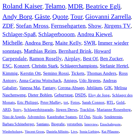
Roland Kaiser
Telamo
MDR
Beatrice Egli
,
,
,
,
Andy Borg
Gäste
Quote
Tour
Giovanni Zarrella
,
,
,
,
,
ZDF
Stefan Mross
Fernsehgarten
Show
Jürgens TV
,
,
,
,
,
Schlager-Spaß
Schlagerbooom
Andrea Kiewel
,
,
,
Michelle
Andrea Berg
Maite Kelly
SWR
Immer wieder
,
,
,
,
sonntags
Matthias Reim
Bernhard Brink
Howard
,
,
,
Carpendale
Ramon Roselly
Airplay
Best Of
Ben Zucker
,
,
,
,
,
ESC
,
Konzert
,
Christin Stark
,
Schlagerchampions
,
Stefanie Hertel
,
Kimmig
,
Kerstin Ott
,
,
,
,
Semino Rossi
Tickets
Thomas Anders
Ross
,
,
,
,
Antony
Anna-Carina Woitschack
Amigos
Udo Jürgens
Andreas
,
,
,
,
,
,
Gabalier
Vanessa Mai
Fantasy
Corona-Absage
Jubiläum
GfK
Melissa
,
,
,
,
,
Naschenweng
Dieter Bohlen
Geburtstag
DSDS
Eloy de Jong
Schlager des
,
,
,
,
,
,
,
,
Monats
Eric Philippi
Peter Maffay
tot
Fotos
Sarah Connor
RTL
Gold
,
,
,
,
,
,
ARD
Sony
Schlagerhitparade
Jürgen Drews
Tracklist
Marianne Rosenberg
,
,
,
,
,
,
Nino de Angelo
Adventsfest
Kastelruther Spatzen
DJ Ötzi
Nicole
Sendetermin
,
,
,
,
,
,
Barbara Schöneberger
Santiano
Biografie
verstorben
Interview
Einschaltquote
,
,
,
,
,
,
Wiederholung
Vincent Gross
Daniela Alfinito
Live
Sonia Liebing
Kai Pflaume