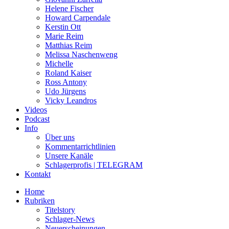
Helene Fischer
Howard Carpendale
Kerstin Ott
Marie Reim
Matthias Reim
Melissa Naschenweng
Michelle
Roland Kaiser
Ross Antony
Udo Jürgens
Vicky Leandros
Videos
Podcast
Info
Über uns
Kommentarrichtlinien
Unsere Kanäle
Schlagerprofis | TELEGRAM
Kontakt
Home
Rubriken
Titelstory
Schlager-News
Neuerscheinungen