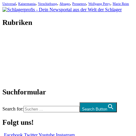
,
,
,
,
,
,
Universal
Kaisermania
Verschiebung
Absage
Pressetext
Wolfgang Petry
Marie Reim
Rubriken
Titelstory
SchlagerNews
Neuerscheinungen
Interviews
Biographien
CD-Rezension
Kolumne
Audio-Interviews
und mehr…
Suchformular
Search for:
Search Button
Folgt uns!
Facebook
Twitter
Youtube
Instagram