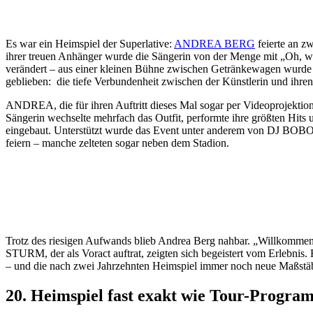
Es war ein Heimspiel der Superlative:
ANDREA BERG
feierte an z
ihrer treuen Anhänger wurde die Sängerin von der Menge mit „Oh, wie
verändert – aus einer kleinen Bühne zwischen Getränkewagen wurde ei
geblieben: die tiefe Verbundenheit zwischen der Künstlerin und ihren
ANDREA, die für ihren Auftritt dieses Mal sogar per Videoprojektion
Sängerin wechselte mehrfach das Outfit, performte ihre größten Hit
eingebaut. Unterstützt wurde das Event unter anderem von DJ BOBO,
feiern – manche zelteten sogar neben dem Stadion.
Trotz des riesigen Aufwands blieb Andrea Berg nahbar. „Willkomme
STURM, der als Voract auftrat, zeigten sich begeistert vom Erlebnis. 
– und die nach zwei Jahrzehnten Heimspiel immer noch neue Maßstäbe
20. Heimspiel fast exakt wie Tour-Progra