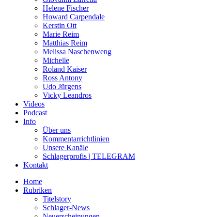
Helene Fischer
Howard Carpendale
Kerstin Ott
Marie Reim
Matthias Reim
Melissa Naschenweng
Michelle
Roland Kaiser
Ross Antony
Udo Jürgens
Vicky Leandros
Videos
Podcast
Info
Über uns
Kommentarrichtlinien
Unsere Kanäle
Schlagerprofis | TELEGRAM
Kontakt
Home
Rubriken
Titelstory
Schlager-News
Neuerscheinungen