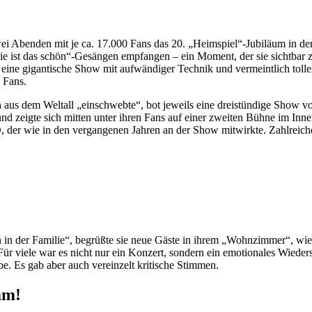
wei Abenden mit je ca. 17.000 Fans das 20. „Heimspiel“-Jubiläum in d
 ist das schön“-Gesängen empfangen – ein Moment, der sie sichtbar zu 
ne gigantische Show mit aufwändiger Technik und vermeintlich tollem B
 Fans.
 aus dem Weltall „einschwebte“, bot jeweils eine dreistündige Show vo
s und zeigte sich mitten unter ihren Fans auf einer zweiten Bühne i
 der wie in den vergangenen Jahren an der Show mitwirkte. Zahlreiche
n in der Familie“, begrüßte sie neue Gäste in ihrem „Wohnzimmer“, w
Für viele war es nicht nur ein Konzert, sondern ein emotionales Wieders
. Es gab aber auch vereinzelt kritische Stimmen.
mm!