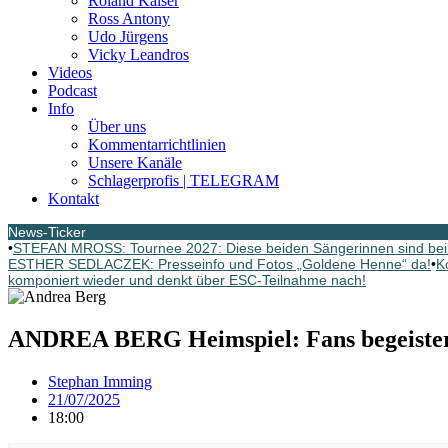
Roland Kaiser
Ross Antony
Udo Jürgens
Vicky Leandros
Videos
Podcast
Info
Über uns
Kommentarrichtlinien
Unsere Kanäle
Schlagerprofis | TELEGRAM
Kontakt
News-Ticker
•
STEFAN MROSS: Tournee 2027: Diese beiden Sängerinnen sind bei
ESTHER SEDLACZEK: Presseinfo und Fotos „Goldene Henne“ da!
•
K
komponiert wieder und denkt über ESC-Teilnahme nach!
ANDREA BERG Heimspiel: Fans begeistert
Stephan Imming
21/07/2025
18:00