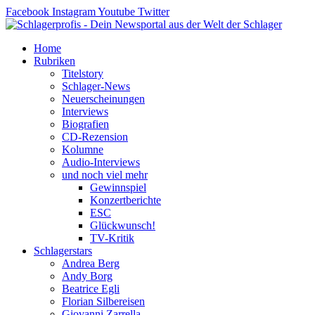
Zum
Facebook
Instagram
Youtube
Twitter
Inhalt
springen
Home
Rubriken
Titelstory
Schlager-News
Neuerscheinungen
Interviews
Biografien
CD-Rezension
Kolumne
Audio-Interviews
und noch viel mehr
Gewinnspiel
Konzertberichte
ESC
Glückwunsch!
TV-Kritik
Schlagerstars
Andrea Berg
Andy Borg
Beatrice Egli
Florian Silbereisen
Giovanni Zarrella