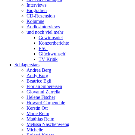
Interviews
Biografien
CD-Rezension
Kolumne
Audio-Interviews
und noch viel mehr
Gewinnspiel
Konzertberichte
ESC
Glückwunsch!
TV-Kritik
Schlagerstars
Andrea Berg
Andy Borg
Beatrice Egli
Florian Silbereisen
Giovanni Zarrella
Helene Fischer
Howard Carpendale
Kerstin Ott
Marie Reim
Matthias Reim
Melissa Naschenweng
Michelle