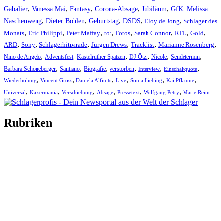
,
,
,
,
,
,
Gabalier
Vanessa Mai
Fantasy
Corona-Absage
Jubiläum
GfK
Melissa
,
,
,
,
,
Naschenweng
Dieter Bohlen
Geburtstag
DSDS
Eloy de Jong
Schlager des
,
,
,
,
,
,
,
,
Monats
Eric Philippi
Peter Maffay
tot
Fotos
Sarah Connor
RTL
Gold
,
,
,
,
,
,
ARD
Sony
Schlagerhitparade
Jürgen Drews
Tracklist
Marianne Rosenberg
,
,
,
,
,
,
Nino de Angelo
Adventsfest
Kastelruther Spatzen
DJ Ötzi
Nicole
Sendetermin
,
,
,
,
,
,
Barbara Schöneberger
Santiano
Biografie
verstorben
Interview
Einschaltquote
,
,
,
,
,
,
Wiederholung
Vincent Gross
Daniela Alfinito
Live
Sonia Liebing
Kai Pflaume
,
,
,
,
,
,
Universal
Kaisermania
Verschiebung
Absage
Pressetext
Wolfgang Petry
Marie Reim
Rubriken
Titelstory
SchlagerNews
Neuerscheinungen
Interviews
Biographien
CD-Rezension
Kolumne
Audio-Interviews
und mehr…