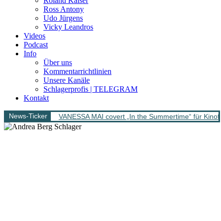
Roland Kaiser
Ross Antony
Udo Jürgens
Vicky Leandros
Videos
Podcast
Info
Über uns
Kommentarrichtlinien
Unsere Kanäle
Schlagerprofis | TELEGRAM
Kontakt
News-Ticker
VANESSA MAI covert „In the Summertime“ für Kinofi