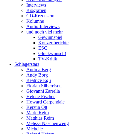
Interviews
Biografien
CD-Rezension
Kolumne
Audio-Interviews
und noch viel mehr
Gewinnspiel
Konzertberichte
ESC
Glückwunsch!
TV-Kritik
Schlagerstars
Andrea Berg
Andy Borg
Beatrice Egli
Florian Silbereisen
Giovanni Zarrella
Helene Fischer
Howard Carpendale
Kerstin Ott
Marie Reim
Matthias Reim
Melissa Naschenweng
Michelle