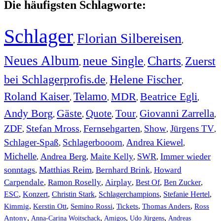
Die häufigsten Schlagworte:
Schlager
Florian Silbereisen
,
,
Neues Album
neue Single
Charts
Zuerst
,
,
,
bei Schlagerprofis.de
Helene Fischer
,
,
Roland Kaiser
Telamo
MDR
Beatrice Egli
,
,
,
,
Andy Borg
Gäste
Quote
Tour
Giovanni Zarrella
,
,
,
,
,
ZDF
Stefan Mross
Fernsehgarten
Show
Jürgens TV
,
,
,
,
,
Schlager-Spaß
Schlagerbooom
Andrea Kiewel
,
,
,
Michelle
Andrea Berg
Maite Kelly
SWR
Immer wieder
,
,
,
,
sonntags
Matthias Reim
Bernhard Brink
Howard
,
,
,
Carpendale
Ramon Roselly
Airplay
Best Of
Ben Zucker
,
,
,
,
,
ESC
,
Konzert
,
Christin Stark
,
Schlagerchampions
,
Stefanie Hertel
,
Kimmig
,
Kerstin Ott
,
,
,
,
Semino Rossi
Tickets
Thomas Anders
Ross
,
,
,
,
Antony
Anna-Carina Woitschack
Amigos
Udo Jürgens
Andreas