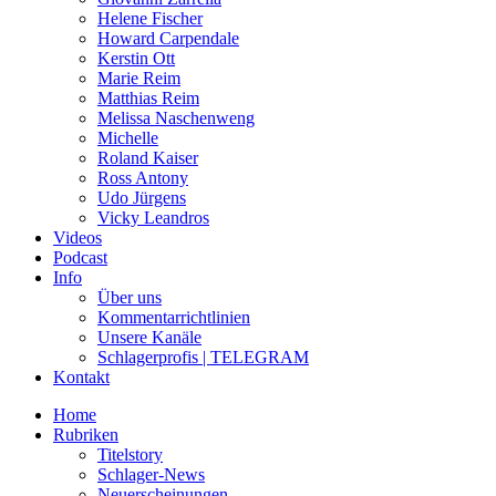
Helene Fischer
Howard Carpendale
Kerstin Ott
Marie Reim
Matthias Reim
Melissa Naschenweng
Michelle
Roland Kaiser
Ross Antony
Udo Jürgens
Vicky Leandros
Videos
Podcast
Info
Über uns
Kommentarrichtlinien
Unsere Kanäle
Schlagerprofis | TELEGRAM
Kontakt
Home
Rubriken
Titelstory
Schlager-News
Neuerscheinungen