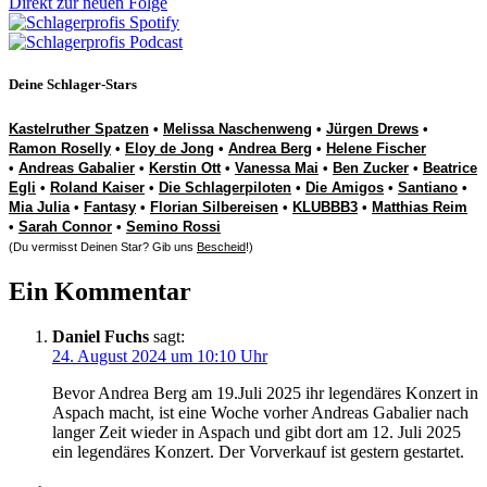
Direkt zur neuen Folge
Deine Schlager-Stars
Kastelruther Spatzen
•
Melissa Naschenweng
•
Jürgen Drews
•
Ramon Roselly
•
Eloy de Jong
•
Andrea Berg
•
Helene Fischer
•
Andreas Gabalier
•
Kerstin Ott
•
Vanessa Mai
•
Ben Zucker
•
Beatrice
Egli
•
Roland Kaiser
•
Die Schlagerpiloten
•
Die Amigos
•
Santiano
•
Mia Julia
•
Fantasy
•
Florian Silbereisen
•
KLUBBB3
•
Matthias Reim
•
Sarah Connor
•
Semino Rossi
(Du vermisst Deinen Star? Gib uns
Bescheid
!)
Ein Kommentar
Daniel Fuchs
sagt:
24. August 2024 um 10:10 Uhr
Bevor Andrea Berg am 19.Juli 2025 ihr legendäres Konzert in
Aspach macht, ist eine Woche vorher Andreas Gabalier nach
langer Zeit wieder in Aspach und gibt dort am 12. Juli 2025
ein legendäres Konzert. Der Vorverkauf ist gestern gestartet.