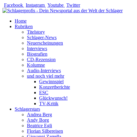
Zum
Facebook
Instagram
Youtube
Twitter
Inhalt
springen
Home
Rubriken
Titelstory
Schlager-News
Neuerscheinungen
Interviews
Biografien
CD-Rezension
Kolumne
Audio-Interviews
und noch viel mehr
Gewinnspiel
Konzertberichte
ESC
Glückwunsch!
TV-Kritik
Schlagerstars
Andrea Berg
Andy Borg
Beatrice Egli
Florian Silbereisen
Giovanni Zarrella