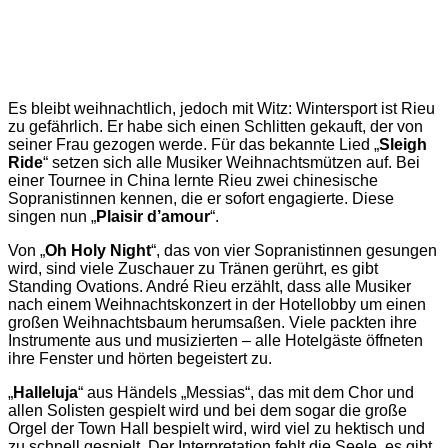
Es bleibt weihnachtlich, jedoch mit Witz: Wintersport ist Rieu
zu gefährlich. Er habe sich einen Schlitten gekauft, der von
seiner Frau gezogen werde. Für das bekannte Lied „
Sleigh
Ride
“ setzen sich alle Musiker Weihnachtsmützen auf. Bei
einer Tournee in China lernte Rieu zwei chinesische
Sopranistinnen kennen, die er sofort engagierte. Diese
singen nun „
Plaisir d’amour
“.
Von „
Oh Holy Night
“, das von vier Sopranistinnen gesungen
wird, sind viele Zuschauer zu Tränen gerührt, es gibt
Standing Ovations. André Rieu erzählt, dass alle Musiker
nach einem Weihnachtskonzert in der Hotellobby um einen
großen Weihnachtsbaum herumsaßen. Viele packten ihre
Instrumente aus und musizierten – alle Hotelgäste öffneten
ihre Fenster und hörten begeistert zu.
„
Halleluja
“ aus Händels „Messias“, das mit dem Chor und
allen Solisten gespielt wird und bei dem sogar die große
Orgel der Town Hall bespielt wird, wird viel zu hektisch und
zu schnell gespielt. Der Interpretation fehlt die Seele, es gibt