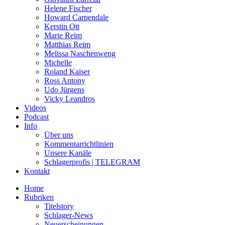
Helene Fischer
Howard Carpendale
Kerstin Ott
Marie Reim
Matthias Reim
Melissa Naschenweng
Michelle
Roland Kaiser
Ross Antony
Udo Jürgens
Vicky Leandros
Videos
Podcast
Info
Über uns
Kommentarrichtlinien
Unsere Kanäle
Schlagerprofis | TELEGRAM
Kontakt
Home
Rubriken
Titelstory
Schlager-News
Neuerscheinungen