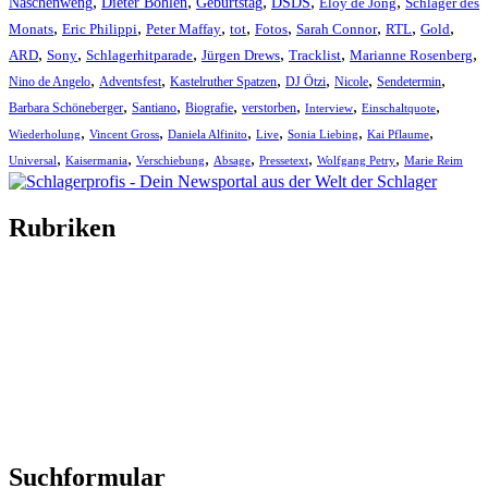
,
,
,
,
,
Naschenweng
Dieter Bohlen
Geburtstag
DSDS
Eloy de Jong
Schlager des
,
,
,
,
,
,
,
,
Monats
Eric Philippi
Peter Maffay
tot
Fotos
Sarah Connor
RTL
Gold
,
,
,
,
,
,
ARD
Sony
Schlagerhitparade
Jürgen Drews
Tracklist
Marianne Rosenberg
,
,
,
,
,
,
Nino de Angelo
Adventsfest
Kastelruther Spatzen
DJ Ötzi
Nicole
Sendetermin
,
,
,
,
,
,
Barbara Schöneberger
Santiano
Biografie
verstorben
Interview
Einschaltquote
,
,
,
,
,
,
Wiederholung
Vincent Gross
Daniela Alfinito
Live
Sonia Liebing
Kai Pflaume
,
,
,
,
,
,
Universal
Kaisermania
Verschiebung
Absage
Pressetext
Wolfgang Petry
Marie Reim
Rubriken
Titelstory
SchlagerNews
Neuerscheinungen
Interviews
Biographien
CD-Rezension
Kolumne
Audio-Interviews
und mehr…
Suchformular