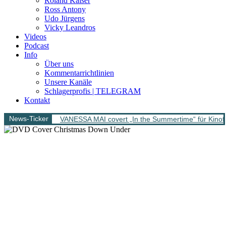
Roland Kaiser
Ross Antony
Udo Jürgens
Vicky Leandros
Videos
Podcast
Info
Über uns
Kommentarrichtlinien
Unsere Kanäle
Schlagerprofis | TELEGRAM
Kontakt
News-Ticker
VANESSA MAI covert „In the Summertime“ für Kinofi