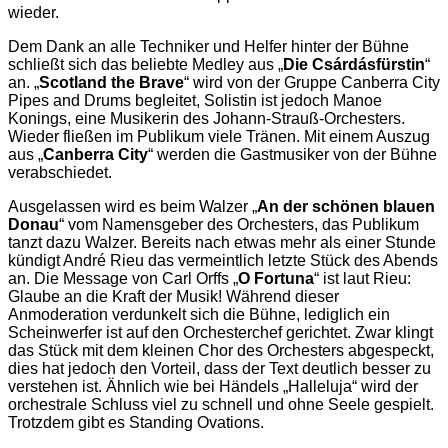
wieder.
Dem Dank an alle Techniker und Helfer hinter der Bühne
schließt sich das beliebte Medley aus „
Die Csárdásfürstin
“
an. „
Scotland the Brave
“ wird von der Gruppe Canberra City
Pipes and Drums begleitet, Solistin ist jedoch Manoe
Konings, eine Musikerin des Johann-Strauß-Orchesters.
Wieder fließen im Publikum viele Tränen. Mit einem Auszug
aus „
Canberra City
“ werden die Gastmusiker von der Bühne
verabschiedet.
Ausgelassen wird es beim Walzer „
An der schönen blauen
Donau
“ vom Namensgeber des Orchesters, das Publikum
tanzt dazu Walzer. Bereits nach etwas mehr als einer Stunde
kündigt André Rieu das vermeintlich letzte Stück des Abends
an. Die Message von Carl Orffs „
O Fortuna
“ ist laut Rieu:
Glaube an die Kraft der Musik! Während dieser
Anmoderation verdunkelt sich die Bühne, lediglich ein
Scheinwerfer ist auf den Orchesterchef gerichtet. Zwar klingt
das Stück mit dem kleinen Chor des Orchesters abgespeckt,
dies hat jedoch den Vorteil, dass der Text deutlich besser zu
verstehen ist. Ähnlich wie bei Händels „Halleluja“ wird der
orchestrale Schluss viel zu schnell und ohne Seele gespielt.
Trotzdem gibt es Standing Ovations.