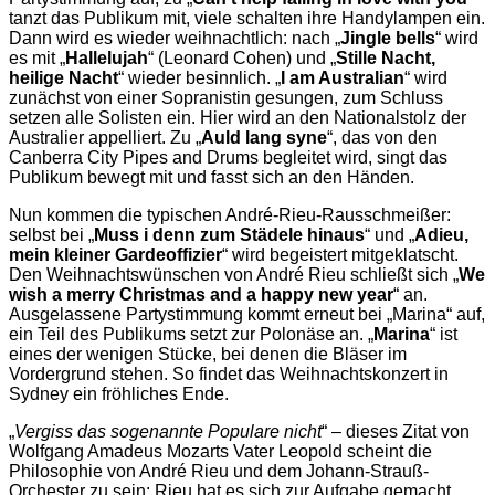
tanzt das Publikum mit, viele schalten ihre Handylampen ein.
Dann wird es wieder weihnachtlich: nach „
Jingle bells
“ wird
es mit „
Hallelujah
“ (Leonard Cohen) und „
Stille Nacht,
heilige Nacht
“ wieder besinnlich. „
I am Australian
“ wird
zunächst von einer Sopranistin gesungen, zum Schluss
setzen alle Solisten ein. Hier wird an den Nationalstolz der
Australier appelliert. Zu „
Auld lang syne
“, das von den
Canberra City Pipes and Drums begleitet wird, singt das
Publikum bewegt mit und fasst sich an den Händen.
Nun kommen die typischen André-Rieu-Rausschmeißer:
selbst bei „
Muss i denn zum Städele hinaus
“ und „
Adieu,
mein kleiner Gardeoffizier
“ wird begeistert mitgeklatscht.
Den Weihnachtswünschen von André Rieu schließt sich „
We
wish a merry Christmas and a happy new year
“ an.
Ausgelassene Partystimmung kommt erneut bei „Marina“ auf,
ein Teil des Publikums setzt zur Polonäse an. „
Marina
“ ist
eines der wenigen Stücke, bei denen die Bläser im
Vordergrund stehen. So findet das Weihnachtskonzert in
Sydney ein fröhliches Ende.
„
Vergiss das sogenannte Populare nicht
“ – dieses Zitat von
Wolfgang Amadeus Mozarts Vater Leopold scheint die
Philosophie von André Rieu und dem Johann-Strauß-
Orchester zu sein: Rieu hat es sich zur Aufgabe gemacht,