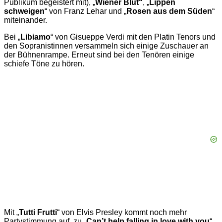
Publikum begeistert mit), „
Wiener Blut“
, „
Lippen
schweigen
“ von Franz Lehar und „
Rosen aus dem Süden
“
miteinander.
Bei „
Libiamo
“ von Gisueppe Verdi mit den Platin Tenors und
den Sopranistinnen versammeln sich einige Zuschauer an
der Bühnenrampe. Erneut sind bei den Tenören einige
schiefe Töne zu hören.
Mit „
Tutti Frutti
“ von Elvis Presley kommt noch mehr
Partystimmung auf, zu „
Can’t help falling in love with you
“