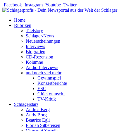
Zum
Facebook
Instagram
Youtube
Twitter
Inhalt
springen
Home
Rubriken
Titelstory
Schlager-News
Neuerscheinungen
Interviews
Biografien
CD-Rezension
Kolumne
Audio-Interviews
und noch viel mehr
Gewinnspiel
Konzertberichte
ESC
Glückwunsch!
TV-Kritik
Schlagerstars
Andrea Berg
Andy Borg
Beatrice Egli
Florian Silbereisen
Giovanni Zarrella