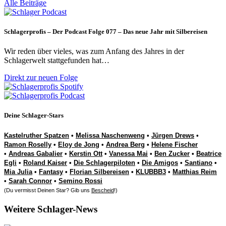
Alle Beiträge
Schlagerprofis – Der Podcast Folge 077 – Das neue Jahr mit Silbereisen
Wir reden über vieles, was zum Anfang des Jahres in der
Schlagerwelt stattgefunden hat…
Direkt zur neuen Folge
Deine Schlager-Stars
Kastelruther Spatzen
•
Melissa Naschenweng
•
Jürgen Drews
•
Ramon Roselly
•
Eloy de Jong
•
Andrea Berg
•
Helene Fischer
•
Andreas Gabalier
•
Kerstin Ott
•
Vanessa Mai
•
Ben Zucker
•
Beatrice
Egli
•
Roland Kaiser
•
Die Schlagerpiloten
•
Die Amigos
•
Santiano
•
Mia Julia
•
Fantasy
•
Florian Silbereisen
•
KLUBBB3
•
Matthias Reim
•
Sarah Connor
•
Semino Rossi
(Du vermisst Deinen Star? Gib uns
Bescheid
!)
Weitere Schlager-News