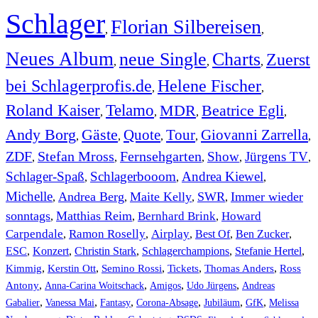
Schlager
Florian Silbereisen
,
,
Neues Album
neue Single
Charts
Zuerst
,
,
,
bei Schlagerprofis.de
Helene Fischer
,
,
Roland Kaiser
Telamo
MDR
Beatrice Egli
,
,
,
,
Andy Borg
Gäste
Quote
Tour
Giovanni Zarrella
,
,
,
,
,
ZDF
Stefan Mross
Fernsehgarten
Show
Jürgens TV
,
,
,
,
,
Schlager-Spaß
Schlagerbooom
Andrea Kiewel
,
,
,
Michelle
Andrea Berg
Maite Kelly
SWR
Immer wieder
,
,
,
,
sonntags
Matthias Reim
Bernhard Brink
Howard
,
,
,
Carpendale
Ramon Roselly
Airplay
Best Of
Ben Zucker
,
,
,
,
,
ESC
,
Konzert
,
Christin Stark
,
Schlagerchampions
,
Stefanie Hertel
,
Kimmig
,
Kerstin Ott
,
,
,
,
Semino Rossi
Tickets
Thomas Anders
Ross
,
,
,
,
Antony
Anna-Carina Woitschack
Amigos
Udo Jürgens
Andreas
,
,
,
,
,
,
Gabalier
Vanessa Mai
Fantasy
Corona-Absage
Jubiläum
GfK
Melissa