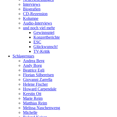
Interviews
Biografien
CD-Rezension
Kolumne
Audio-Interviews
und noch viel mehr
Gewinnspiel
Konzertberichte
ESC
Glückwunsch!
TV-Kritik
Schlagerstars
Andrea Berg
Andy Borg
Beatrice Egli
Florian Silbereisen
Giovanni Zarrella
Helene Fischer
Howard Carpendale
Kerstin Ott
Marie Reim
Matthias Reim
Melissa Naschenweng
Michelle