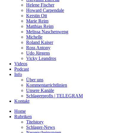
Helene Fischer
Howard Carpendale
Kerstin Ott
Marie Reim
Matthias Reim
Melissa Naschenweng
Michelle
Roland Kaiser
Ross Antony
Udo Jürgens
Vicky Leandros
Videos
Podcast
Info
Über uns
Kommentarrichtlinien
Unsere Kanäle
Schlagerprofis | TELEGRAM
Kontakt
Home
Rubriken
Titelstory
Schlager-News
Neuerscheinungen