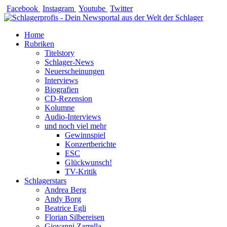
Zum
Facebook
Instagram
Youtube
Twitter
Inhalt
springen
Home
Rubriken
Titelstory
Schlager-News
Neuerscheinungen
Interviews
Biografien
CD-Rezension
Kolumne
Audio-Interviews
und noch viel mehr
Gewinnspiel
Konzertberichte
ESC
Glückwunsch!
TV-Kritik
Schlagerstars
Andrea Berg
Andy Borg
Beatrice Egli
Florian Silbereisen
Giovanni Zarrella