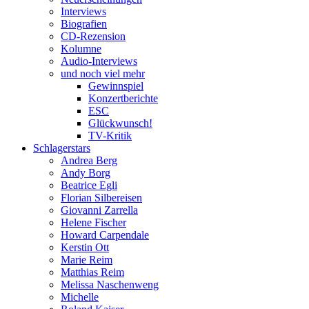
Interviews
Biografien
CD-Rezension
Kolumne
Audio-Interviews
und noch viel mehr
Gewinnspiel
Konzertberichte
ESC
Glückwunsch!
TV-Kritik
Schlagerstars
Andrea Berg
Andy Borg
Beatrice Egli
Florian Silbereisen
Giovanni Zarrella
Helene Fischer
Howard Carpendale
Kerstin Ott
Marie Reim
Matthias Reim
Melissa Naschenweng
Michelle