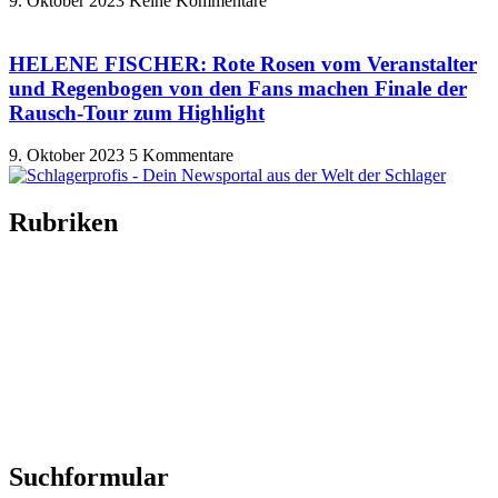
9. Oktober 2023
Keine Kommentare
HELENE FISCHER: Rote Rosen vom Veranstalter
und Regenbogen von den Fans machen Finale der
Rausch-Tour zum Highlight
9. Oktober 2023
5 Kommentare
Rubriken
Titelstory
SchlagerNews
Neuerscheinungen
Interviews
Biographien
CD-Rezension
Kolumne
Audio-Interviews
und mehr…
Suchformular