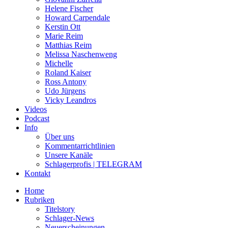
Helene Fischer
Howard Carpendale
Kerstin Ott
Marie Reim
Matthias Reim
Melissa Naschenweng
Michelle
Roland Kaiser
Ross Antony
Udo Jürgens
Vicky Leandros
Videos
Podcast
Info
Über uns
Kommentarrichtlinien
Unsere Kanäle
Schlagerprofis | TELEGRAM
Kontakt
Home
Rubriken
Titelstory
Schlager-News
Neuerscheinungen