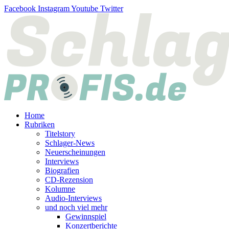
Zum
Facebook
Instagram
Youtube
Twitter
Inhalt
springen
Home
Rubriken
Titelstory
Schlager-News
Neuerscheinungen
Interviews
Biografien
CD-Rezension
Kolumne
Audio-Interviews
und noch viel mehr
Gewinnspiel
Konzertberichte