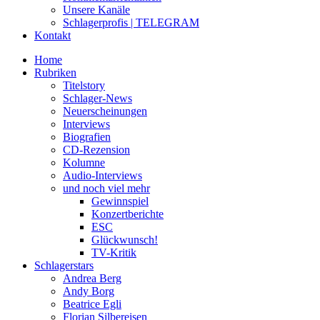
Unsere Kanäle
Schlagerprofis | TELEGRAM
Kontakt
Home
Rubriken
Titelstory
Schlager-News
Neuerscheinungen
Interviews
Biografien
CD-Rezension
Kolumne
Audio-Interviews
und noch viel mehr
Gewinnspiel
Konzertberichte
ESC
Glückwunsch!
TV-Kritik
Schlagerstars
Andrea Berg
Andy Borg
Beatrice Egli
Florian Silbereisen