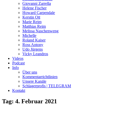
Giovanni Zarrella
Helene Fischer
Howard Carpendale
Kerstin Ott
Marie Reim
Matthias Reim
Melissa Naschenweng
Michelle
Roland Kaiser
Ross Antony
Udo Jürgens
Vicky Leandros
Videos
Podcast
Info
Über uns
Kommentarrichtlinien
Unsere Kanäle
Schlagerprofis | TELEGRAM
Kontakt
Tag: 4. Februar 2021