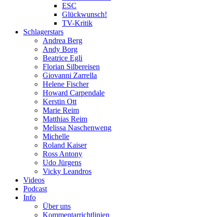
ESC
Glückwunsch!
TV-Kritik
Schlagerstars
Andrea Berg
Andy Borg
Beatrice Egli
Florian Silbereisen
Giovanni Zarrella
Helene Fischer
Howard Carpendale
Kerstin Ott
Marie Reim
Matthias Reim
Melissa Naschenweng
Michelle
Roland Kaiser
Ross Antony
Udo Jürgens
Vicky Leandros
Videos
Podcast
Info
Über uns
Kommentarrichtlinien