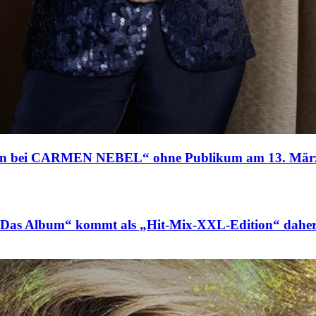
n bei CARMEN NEBEL“ ohne Publikum am 13. Mär
Album“ kommt als „Hit-Mix-XXL-Edition“ dahe