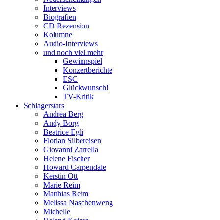
Interviews
Biografien
CD-Rezension
Kolumne
Audio-Interviews
und noch viel mehr
Gewinnspiel
Konzertberichte
ESC
Glückwunsch!
TV-Kritik
Schlagerstars
Andrea Berg
Andy Borg
Beatrice Egli
Florian Silbereisen
Giovanni Zarrella
Helene Fischer
Howard Carpendale
Kerstin Ott
Marie Reim
Matthias Reim
Melissa Naschenweng
Michelle