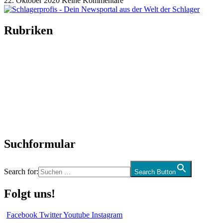
22. Oktober 2020
Keine Kommentare
Rubriken
Titelstory
SchlagerNews
Neuerscheinungen
Interviews
Biographien
CD-Rezension
Kolumne
Audio-Interviews
und mehr…
Suchformular
Search for:
Search Button
Folgt uns!
Facebook
Twitter
Youtube
Instagram