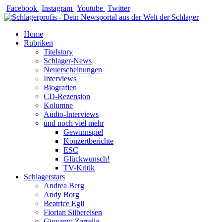
Zum
Facebook
Instagram
Youtube
Twitter
Inhalt
springen
Home
Rubriken
Titelstory
Schlager-News
Neuerscheinungen
Interviews
Biografien
CD-Rezension
Kolumne
Audio-Interviews
und noch viel mehr
Gewinnspiel
Konzertberichte
ESC
Glückwunsch!
TV-Kritik
Schlagerstars
Andrea Berg
Andy Borg
Beatrice Egli
Florian Silbereisen
Giovanni Zarrella