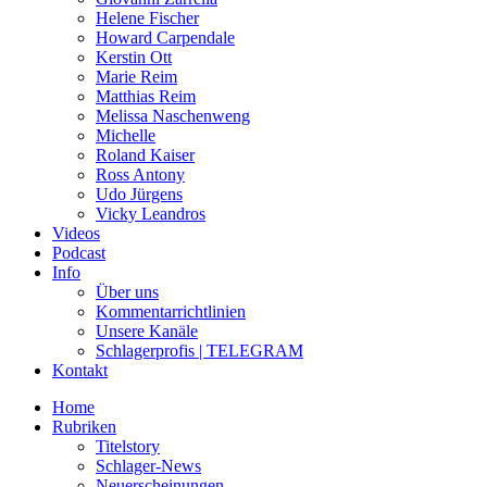
Helene Fischer
Howard Carpendale
Kerstin Ott
Marie Reim
Matthias Reim
Melissa Naschenweng
Michelle
Roland Kaiser
Ross Antony
Udo Jürgens
Vicky Leandros
Videos
Podcast
Info
Über uns
Kommentarrichtlinien
Unsere Kanäle
Schlagerprofis | TELEGRAM
Kontakt
Home
Rubriken
Titelstory
Schlager-News
Neuerscheinungen