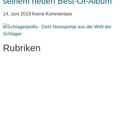
seinem neuen Best-Of-Album
14. Juni 2019
Keine Kommentare
Rubriken
Titelstory
SchlagerNews
Neuerscheinungen
Interviews
Biographien
CD-Rezension
Kolumne
Audio-Interviews
und mehr…