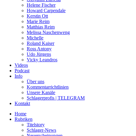
Helene Fischer
Howard Carpendale
Kerstin Ott
Marie Reim
Matthias Reim
Melissa Naschenweng
Michelle
Roland Kaiser
Ross Antony
Udo Jürgens
Vicky Leandros
Videos
Podcast
Info
Über uns
Kommentarrichtlinien
Unsere Kanäle
Schlagerprofis | TELEGRAM
Kontakt
Home
Rubriken
Titelstory
Schlager-News
Neuerscheinungen