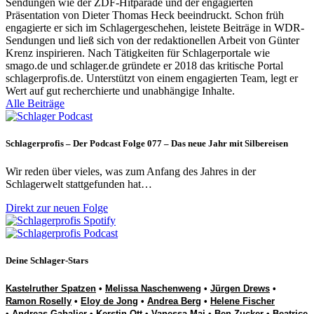
Sendungen wie der ZDF-Hitparade und der engagierten
Präsentation von Dieter Thomas Heck beeindruckt. Schon früh
engagierte er sich im Schlagergeschehen, leistete Beiträge in WDR-
Sendungen und ließ sich von der redaktionellen Arbeit von Günter
Krenz inspirieren. Nach Tätigkeiten für Schlagerportale wie
smago.de und schlager.de gründete er 2018 das kritische Portal
schlagerprofis.de. Unterstützt von einem engagierten Team, legt er
Wert auf gut recherchierte und unabhängige Inhalte.
Alle Beiträge
Schlagerprofis – Der Podcast Folge 077 – Das neue Jahr mit Silbereisen
Wir reden über vieles, was zum Anfang des Jahres in der
Schlagerwelt stattgefunden hat…
Direkt zur neuen Folge
Deine Schlager-Stars
Kastelruther Spatzen
•
Melissa Naschenweng
•
Jürgen Drews
•
Ramon Roselly
•
Eloy de Jong
•
Andrea Berg
•
Helene Fischer
•
Andreas Gabalier
•
Kerstin Ott
•
Vanessa Mai
•
Ben Zucker
•
Beatrice