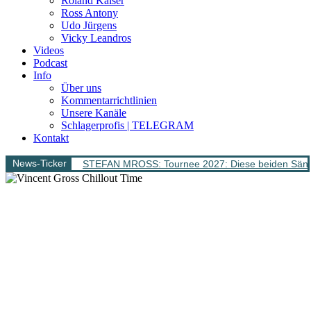
Roland Kaiser
Ross Antony
Udo Jürgens
Vicky Leandros
Videos
Podcast
Info
Über uns
Kommentarrichtlinien
Unsere Kanäle
Schlagerprofis | TELEGRAM
Kontakt
News-Ticker
STEFAN MROSS: Tournee 2027: Diese beiden Sänge