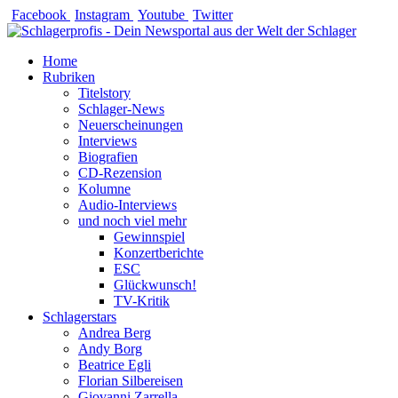
Zum
Facebook
Instagram
Youtube
Twitter
Inhalt
springen
Home
Rubriken
Titelstory
Schlager-News
Neuerscheinungen
Interviews
Biografien
CD-Rezension
Kolumne
Audio-Interviews
und noch viel mehr
Gewinnspiel
Konzertberichte
ESC
Glückwunsch!
TV-Kritik
Schlagerstars
Andrea Berg
Andy Borg
Beatrice Egli
Florian Silbereisen
Giovanni Zarrella