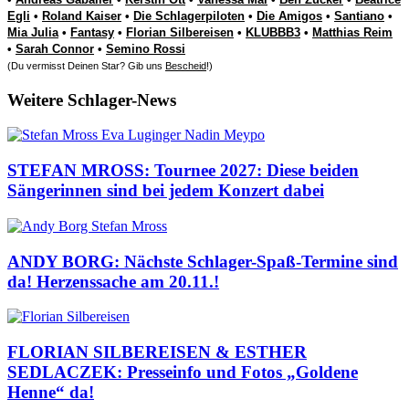
Egli
•
Roland Kaiser
•
Die Schlagerpiloten
•
Die Amigos
•
Santiano
•
Mia Julia
•
Fantasy
•
Florian Silbereisen
•
KLUBBB3
•
Matthias Reim
•
Sarah Connor
•
Semino Rossi
(Du vermisst Deinen Star? Gib uns
Bescheid
!)
Weitere Schlager-News
STEFAN MROSS: Tournee 2027: Diese beiden
Sängerinnen sind bei jedem Konzert dabei
ANDY BORG: Nächste Schlager-Spaß-Termine sind
da! Herzenssache am 20.11.!
FLORIAN SILBEREISEN & ESTHER
SEDLACZEK: Presseinfo und Fotos „Goldene
Henne“ da!