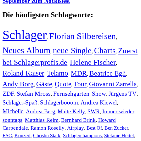
September zum Nockisfest
Die häufigsten Schlagworte:
Schlager
Florian Silbereisen
,
,
Neues Album
neue Single
Charts
Zuerst
,
,
,
bei Schlagerprofis.de
Helene Fischer
,
,
Roland Kaiser
Telamo
MDR
Beatrice Egli
,
,
,
,
Andy Borg
Gäste
Quote
Tour
Giovanni Zarrella
,
,
,
,
,
ZDF
Stefan Mross
Fernsehgarten
Show
Jürgens TV
,
,
,
,
,
Schlager-Spaß
Schlagerbooom
Andrea Kiewel
,
,
,
Michelle
Andrea Berg
Maite Kelly
SWR
Immer wieder
,
,
,
,
sonntags
Matthias Reim
Bernhard Brink
Howard
,
,
,
Carpendale
Ramon Roselly
Airplay
Best Of
Ben Zucker
,
,
,
,
,
ESC
,
Konzert
,
Christin Stark
,
Schlagerchampions
,
Stefanie Hertel
,