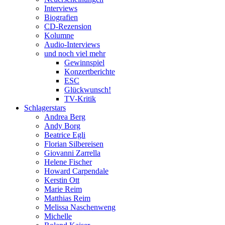
Interviews
Biografien
CD-Rezension
Kolumne
Audio-Interviews
und noch viel mehr
Gewinnspiel
Konzertberichte
ESC
Glückwunsch!
TV-Kritik
Schlagerstars
Andrea Berg
Andy Borg
Beatrice Egli
Florian Silbereisen
Giovanni Zarrella
Helene Fischer
Howard Carpendale
Kerstin Ott
Marie Reim
Matthias Reim
Melissa Naschenweng
Michelle