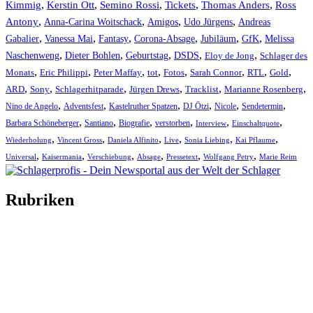
Kimmig
,
Kerstin Ott
,
,
,
,
Semino Rossi
Tickets
Thomas Anders
Ross
,
,
,
,
Antony
Anna-Carina Woitschack
Amigos
Udo Jürgens
Andreas
,
,
,
,
,
,
Gabalier
Vanessa Mai
Fantasy
Corona-Absage
Jubiläum
GfK
Melissa
,
,
,
,
,
Naschenweng
Dieter Bohlen
Geburtstag
DSDS
Eloy de Jong
Schlager des
,
,
,
,
,
,
,
,
Monats
Eric Philippi
Peter Maffay
tot
Fotos
Sarah Connor
RTL
Gold
,
,
,
,
,
,
ARD
Sony
Schlagerhitparade
Jürgen Drews
Tracklist
Marianne Rosenberg
,
,
,
,
,
,
Nino de Angelo
Adventsfest
Kastelruther Spatzen
DJ Ötzi
Nicole
Sendetermin
,
,
,
,
,
,
Barbara Schöneberger
Santiano
Biografie
verstorben
Interview
Einschaltquote
,
,
,
,
,
,
Wiederholung
Vincent Gross
Daniela Alfinito
Live
Sonia Liebing
Kai Pflaume
,
,
,
,
,
,
Universal
Kaisermania
Verschiebung
Absage
Pressetext
Wolfgang Petry
Marie Reim
Rubriken
Titelstory
SchlagerNews
Neuerscheinungen
Interviews
Biographien
CD-Rezension
Kolumne