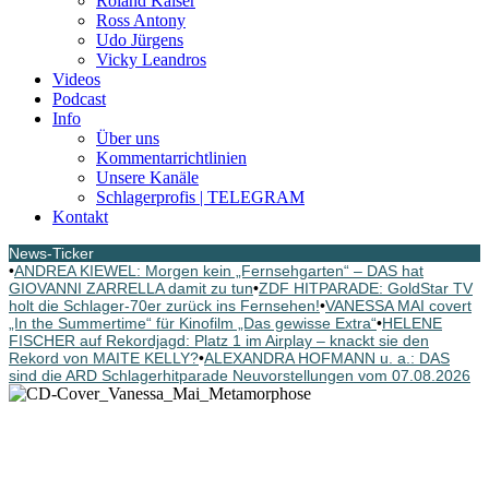
Roland Kaiser
Ross Antony
Udo Jürgens
Vicky Leandros
Videos
Podcast
Info
Über uns
Kommentarrichtlinien
Unsere Kanäle
Schlagerprofis | TELEGRAM
Kontakt
News-Ticker
•
ANDREA KIEWEL: Morgen kein „Fernsehgarten“ – DAS hat
GIOVANNI ZARRELLA damit zu tun
•
ZDF HITPARADE: GoldStar TV
holt die Schlager-70er zurück ins Fernsehen!
•
VANESSA MAI covert
„In the Summertime“ für Kinofilm „Das gewisse Extra“
•
HELENE
FISCHER auf Rekordjagd: Platz 1 im Airplay – knackt sie den
Rekord von MAITE KELLY?
•
ALEXANDRA HOFMANN u. a.: DAS
sind die ARD Schlagerhitparade Neuvorstellungen vom 07.08.2026