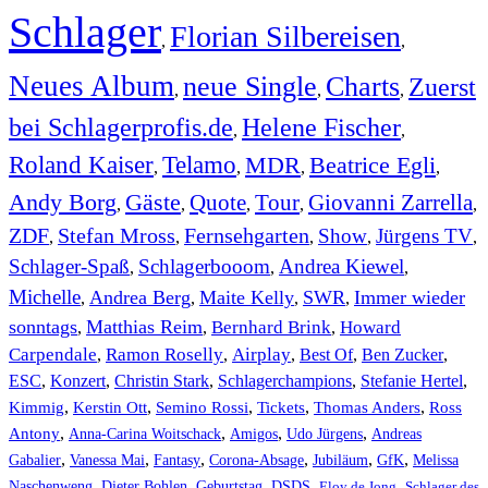
Schlager
Florian Silbereisen
,
,
Neues Album
neue Single
Charts
Zuerst
,
,
,
bei Schlagerprofis.de
Helene Fischer
,
,
Roland Kaiser
Telamo
MDR
Beatrice Egli
,
,
,
,
Andy Borg
Gäste
Quote
Tour
Giovanni Zarrella
,
,
,
,
,
ZDF
Stefan Mross
Fernsehgarten
Show
Jürgens TV
,
,
,
,
,
Schlager-Spaß
Schlagerbooom
Andrea Kiewel
,
,
,
Michelle
Andrea Berg
Maite Kelly
SWR
Immer wieder
,
,
,
,
sonntags
Matthias Reim
Bernhard Brink
Howard
,
,
,
Carpendale
Ramon Roselly
Airplay
Best Of
Ben Zucker
,
,
,
,
,
ESC
,
Konzert
,
Christin Stark
,
Schlagerchampions
,
Stefanie Hertel
,
Kimmig
,
Kerstin Ott
,
,
,
,
Semino Rossi
Tickets
Thomas Anders
Ross
,
,
,
,
Antony
Anna-Carina Woitschack
Amigos
Udo Jürgens
Andreas
,
,
,
,
,
,
Gabalier
Vanessa Mai
Fantasy
Corona-Absage
Jubiläum
GfK
Melissa
,
,
,
,
,
Naschenweng
Dieter Bohlen
Geburtstag
DSDS
Eloy de Jong
Schlager des