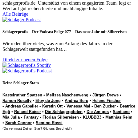
schlagerprofis.de. Unterstützt von einem engagierten Team, legt er
Wert auf gut recherchierte und unabhängige Inhalte.
Alle Beiträge
Schlagerprofis – Der Podcast Folge 077 – Das neue Jahr mit Silbereisen
Wir reden über vieles, was zum Anfang des Jahres in der
Schlagerwelt stattgefunden hat…
Direkt zur neuen Folge
Deine Schlager-Stars
Kastelruther Spatzen
•
Melissa Naschenweng
•
Jürgen Drews
•
Ramon Roselly
•
Eloy de Jong
•
Andrea Berg
•
Helene Fischer
•
Andreas Gabalier
•
Kerstin Ott
•
Vanessa Mai
•
Ben Zucker
•
Beatrice
Egli
•
Roland Kaiser
•
Die Schlagerpiloten
•
Die Amigos
•
Santiano
•
Mia Julia
•
Fantasy
•
Florian Silbereisen
•
KLUBBB3
•
Matthias Reim
•
Sarah Connor
•
Semino Rossi
(Du vermisst Deinen Star? Gib uns
Bescheid
!)