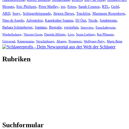
,
,
,
,
,
,
,
,
Monats
Eric Philippi
Peter Maffay
tot
Fotos
Sarah Connor
RTL
Gold
,
,
,
,
,
,
ARD
Sony
Schlagerhitparade
Jürgen Drews
Tracklist
Marianne Rosenberg
,
,
,
,
,
,
Nino de Angelo
Adventsfest
Kastelruther Spatzen
DJ Ötzi
Nicole
Sendetermin
,
,
,
,
,
,
Barbara Schöneberger
Santiano
Biografie
verstorben
Interview
Einschaltquote
,
,
,
,
,
,
Wiederholung
Vincent Gross
Daniela Alfinito
Live
Sonia Liebing
Kai Pflaume
,
,
,
,
,
,
Universal
Kaisermania
Verschiebung
Absage
Pressetext
Wolfgang Petry
Marie Reim
Rubriken
Titelstory
SchlagerNews
Neuerscheinungen
Interviews
Biographien
CD-Rezension
Kolumne
Audio-Interviews
und mehr…
Suchformular