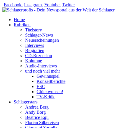
Zum
Facebook
Instagram
Youtube
Twitter
Inhalt
springen
Home
Rubriken
Titelstory
Schlager-News
Neuerscheinungen
Interviews
Biografien
CD-Rezension
Kolumne
Audio-Interviews
und noch viel mehr
Gewinnspiel
Konzertberichte
ESC
Glückwunsch!
TV-Kritik
Schlagerstars
Andrea Berg
Andy Borg
Beatrice Egli
Florian Silbereisen
Giovanni Zarrella