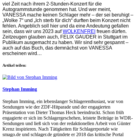
viel Zeit nach ihrem 2-Stunden-Konzert für die
Autogrammstunde genommen hat. Und wer meint,
VANESSA mache keinen Schlager mehr – der sei beruhigt –
„Wolke 7“ und „Ich sterb für dich“ durften beim Konzert nicht
fehlen. Angeblich soll hier und da eine Andeutung gefallen
sein, dass wir uns 2023 auf
WOLKENFREI
freuen dürfen.
Zeitzeugen glauben auch, FELIX GAUDER in Stuttgart im
Publikum ausgemacht zu haben. Wir sind sehr gespannt –
auch auf das Buch, das demnächst von VANESSA
erscheinen wird…
Artikel teilen:
Stephan Imming
Stephan Imming, ein lebenslanger Schlagerenthusiast, war von
Sendungen wie der ZDF-Hitparade und der engagierten
Präsentation von Dieter Thomas Heck beeindruckt. Schon früh
engagierte er sich im Schlagergeschehen, leistete Beiträge in WDR-
Sendungen und ließ sich von der redaktionellen Arbeit von Günter
Krenz inspirieren. Nach Tätigkeiten für Schlagerportale wie
smago.de und schlager.de gründete er 2018 das kritische Portal