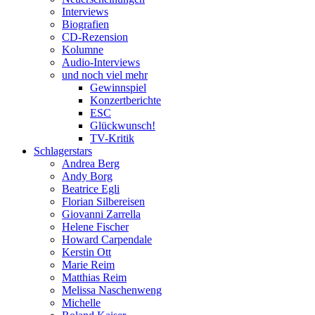
Interviews
Biografien
CD-Rezension
Kolumne
Audio-Interviews
und noch viel mehr
Gewinnspiel
Konzertberichte
ESC
Glückwunsch!
TV-Kritik
Schlagerstars
Andrea Berg
Andy Borg
Beatrice Egli
Florian Silbereisen
Giovanni Zarrella
Helene Fischer
Howard Carpendale
Kerstin Ott
Marie Reim
Matthias Reim
Melissa Naschenweng
Michelle