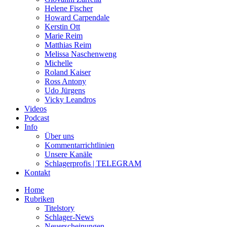
Helene Fischer
Howard Carpendale
Kerstin Ott
Marie Reim
Matthias Reim
Melissa Naschenweng
Michelle
Roland Kaiser
Ross Antony
Udo Jürgens
Vicky Leandros
Videos
Podcast
Info
Über uns
Kommentarrichtlinien
Unsere Kanäle
Schlagerprofis | TELEGRAM
Kontakt
Home
Rubriken
Titelstory
Schlager-News
Neuerscheinungen