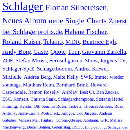
Schlager
Florian Silbereisen
,
,
Neues Album
neue Single
Charts
Zuerst
,
,
,
bei Schlagerprofis.de
Helene Fischer
,
,
Roland Kaiser
Telamo
MDR
Beatrice Egli
,
,
,
,
Andy Borg
Gäste
Quote
Tour
Giovanni Zarrella
,
,
,
,
,
ZDF
Stefan Mross
Fernsehgarten
Show
Jürgens TV
,
,
,
,
,
Schlager-Spaß
Schlagerbooom
Andrea Kiewel
,
,
,
Michelle
Andrea Berg
Maite Kelly
SWR
Immer wieder
,
,
,
,
sonntags
Matthias Reim
Bernhard Brink
Howard
,
,
,
Carpendale
Ramon Roselly
Airplay
Best Of
Ben Zucker
,
,
,
,
,
ESC
,
Konzert
,
Christin Stark
,
Schlagerchampions
,
Stefanie Hertel
,
Kimmig
,
Kerstin Ott
,
,
,
,
Semino Rossi
Tickets
Thomas Anders
Ross
,
,
,
,
Antony
Anna-Carina Woitschack
Amigos
Udo Jürgens
Andreas
,
,
,
,
,
,
Gabalier
Vanessa Mai
Fantasy
Corona-Absage
Jubiläum
GfK
Melissa
,
,
,
,
,
Naschenweng
Dieter Bohlen
Geburtstag
DSDS
Eloy de Jong
Schlager des