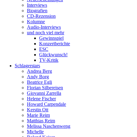
Interviews
Biografien
CD-Rezension
Kolumne
Audio-Interviews
und noch viel mehr
Gewinnspiel
Konzertberichte
ESC
Glückwunsch!
TV-Kritik
Schlagerstars
Andrea Berg
Andy Borg
Beatrice Egli
Florian Silbereisen
Giovanni Zarrella
Helene Fischer
Howard Carpendale
Kerstin Ott
Marie Reim
Matthias Reim
Melissa Naschenweng
Michelle