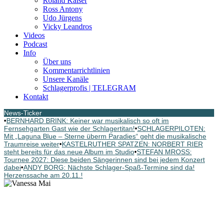
Roland Kaiser
Ross Antony
Udo Jürgens
Vicky Leandros
Videos
Podcast
Info
Über uns
Kommentarrichtlinien
Unsere Kanäle
Schlagerprofis | TELEGRAM
Kontakt
News-Ticker
•
BERNHARD BRINK: Keiner war musikalisch so oft im
Fernsehgarten Gast wie der Schlagertitan!
•
SCHLAGERPILOTEN:
Mit „Laguna Blue – Sterne überm Paradies“ geht die musikalische
Traumreise weiter
•
KASTELRUTHER SPATZEN: NORBERT RIER
steht bereits für das neue Album im Studio
•
STEFAN MROSS:
Tournee 2027: Diese beiden Sängerinnen sind bei jedem Konzert
dabei
•
ANDY BORG: Nächste Schlager-Spaß-Termine sind da!
Herzenssache am 20.11.!