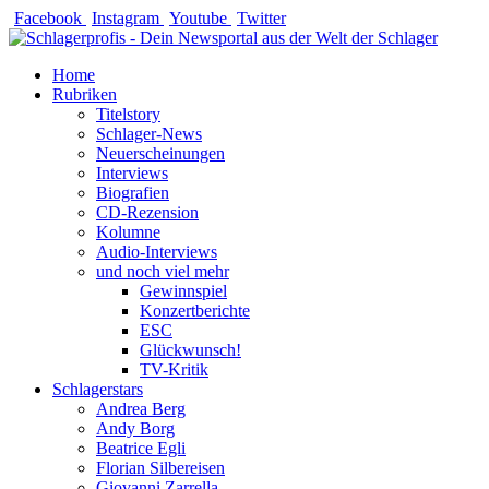
Zum
Facebook
Instagram
Youtube
Twitter
Inhalt
springen
Home
Rubriken
Titelstory
Schlager-News
Neuerscheinungen
Interviews
Biografien
CD-Rezension
Kolumne
Audio-Interviews
und noch viel mehr
Gewinnspiel
Konzertberichte
ESC
Glückwunsch!
TV-Kritik
Schlagerstars
Andrea Berg
Andy Borg
Beatrice Egli
Florian Silbereisen
Giovanni Zarrella