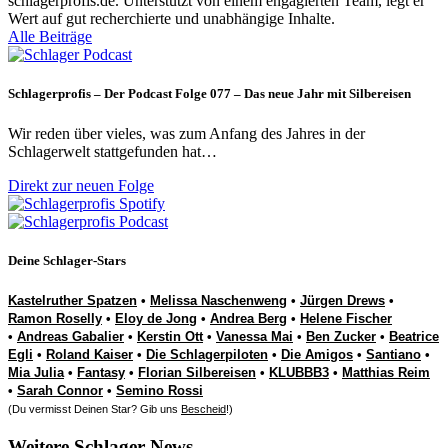
schlagerprofis.de. Unterstützt von einem engagierten Team, legt er
Wert auf gut recherchierte und unabhängige Inhalte.
Alle Beiträge
Schlagerprofis – Der Podcast Folge 077 – Das neue Jahr mit Silbereisen
Wir reden über vieles, was zum Anfang des Jahres in der
Schlagerwelt stattgefunden hat…
Direkt zur neuen Folge
Deine Schlager-Stars
Kastelruther Spatzen
•
Melissa Naschenweng
•
Jürgen Drews
•
Ramon Roselly
•
Eloy de Jong
•
Andrea Berg
•
Helene Fischer
•
Andreas Gabalier
•
Kerstin Ott
•
Vanessa Mai
•
Ben Zucker
•
Beatrice
Egli
•
Roland Kaiser
•
Die Schlagerpiloten
•
Die Amigos
•
Santiano
•
Mia Julia
•
Fantasy
•
Florian Silbereisen
•
KLUBBB3
•
Matthias Reim
•
Sarah Connor
•
Semino Rossi
(Du vermisst Deinen Star? Gib uns
Bescheid
!)
Weitere Schlager-News