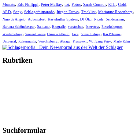
,
,
,
,
,
,
,
,
Monats
Eric Philippi
Peter Maffay
tot
Fotos
Sarah Connor
RTL
Gold
,
,
,
,
,
,
ARD
Sony
Schlagerhitparade
Jürgen Drews
Tracklist
Marianne Rosenberg
,
,
,
,
,
,
Nino de Angelo
Adventsfest
Kastelruther Spatzen
DJ Ötzi
Nicole
Sendetermin
,
,
,
,
,
,
Barbara Schöneberger
Santiano
Biografie
verstorben
Interview
Einschaltquote
,
,
,
,
,
,
Wiederholung
Vincent Gross
Daniela Alfinito
Live
Sonia Liebing
Kai Pflaume
,
,
,
,
,
,
Universal
Kaisermania
Verschiebung
Absage
Pressetext
Wolfgang Petry
Marie Reim
Rubriken
Titelstory
SchlagerNews
Neuerscheinungen
Interviews
Biographien
CD-Rezension
Kolumne
Audio-Interviews
und mehr…
Suchformular