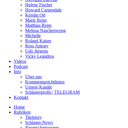
Helene Fischer
Howard Carpendale
Kerstin Ott
Marie Reim
Matthias Reim
Melissa Naschenweng
Michelle
Roland Kaiser
Ross Antony
Udo Jürgens
Vicky Leandros
Videos
Podcast
Info
Über uns
Kommentarrichtlinien
Unsere Kanäle
Schlagerprofis | TELEGRAM
Kontakt
Home
Rubriken
Titelstory
Schlager-News
Neuerscheinungen