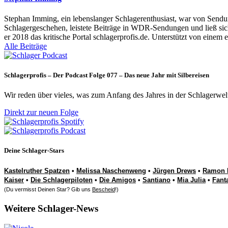
Stephan Imming, ein lebenslanger Schlagerenthusiast, war von Sendu
Schlagergeschehen, leistete Beiträge in WDR-Sendungen und ließ sich
er 2018 das kritische Portal schlagerprofis.de. Unterstützt von einem 
Alle Beiträge
Schlagerprofis – Der Podcast Folge 077 – Das neue Jahr mit Silbereisen
Wir reden über vieles, was zum Anfang des Jahres in der Schlagerwel
Direkt zur neuen Folge
Deine Schlager-Stars
Kastelruther Spatzen
•
Melissa Naschenweng
•
Jürgen Drews
•
Ramon 
Kaiser
•
Die Schlagerpiloten
•
Die Amigos
•
Santiano
•
Mia Julia
•
Fant
(Du vermisst Deinen Star? Gib uns
Bescheid
!)
Weitere Schlager-News