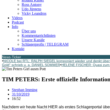
Roland Kaiser
Ross Antony
Udo Jürgens
Vicky Leandros
Videos
Podcast
Info
Über uns
Kommentarrichtlinien
Unsere Kanäle
Schlagerprofis | TELEGRAM
Kontakt
News-Ticker
•
NICOLE bei RTL: RALPH SIEGEL komponiert wieder und denkt über
Gold“ schrieb u. a. DANIEL SOMMER
•
HELENE FISCHER: Quasi zum G
TIM PETERS: Erste offizielle Information
Stephan Imming
31/10/2019
16:52
Nachdem wir heute Nacht HIER als erstes Schlagerportal über 