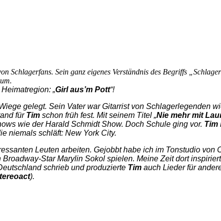
on Schlagerfans. Sein ganz eigenes Verständnis des Begriffs „Schlager“
kum.
 Heimatregion: „
Girl aus’m Pott
“!
 Wiege gelegt. Sein Vater war Gitarrist von Schlagerlegenden w
tand für
Tim
schon früh fest. Mit seinem Titel „
Nie mehr mit Lau
Shows wie der Harald Schmidt Show. Doch Schule ging vor.
Tim
ie niemals schläft: New York City.
teressanten Leuten arbeiten. Gejobbt habe ich im Tonstudio vo
Broadway-Star Marylin Sokol spielen. Meine Zeit dort inspiriert
 Deutschland schrieb und produzierte
Tim
auch Lieder für andere 
tereoact
).