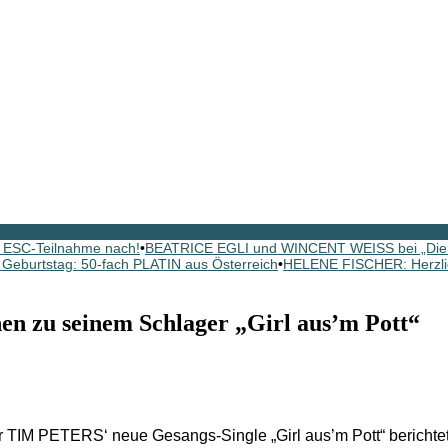
 ESC-Teilnahme nach!
•
BEATRICE EGLI und WINCENT WEISS bei „Die
eburtstag: 50-fach PLATIN aus Österreich
•
HELENE FISCHER: Herzli
en zu seinem Schlager „Girl aus’m Pott“
TIM PETERS‘ neue Gesangs-Single „Girl aus’m Pott“ berichtet ha