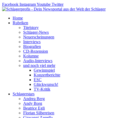
Zum
Facebook
Instagram
Youtube
Twitter
Inhalt
springen
Home
Rubriken
Titelstory
Schlager-News
Neuerscheinungen
Interviews
Biografien
CD-Rezension
Kolumne
Audio-Interviews
und noch viel mehr
Gewinnspiel
Konzertberichte
ESC
Glückwunsch!
TV-Kritik
Schlagerstars
Andrea Berg
Andy Borg
Beatrice Egli
Florian Silbereisen
Giovanni Zarrella