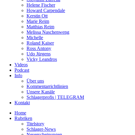
Helene Fischer
Howard Carpendale
Kerstin Ott
Marie Reim
Matthias Reim
Melissa Naschenweng
Michelle
Roland Kaiser
Ross Antony
Udo Jürgens
Vicky Leandros
Videos
Podcast
Info
Über uns
Kommentarrichtlinien
Unsere Kanäle
Schlagerprofis | TELEGRAM
Kontakt
Home
Rubriken
Titelstory
Schlager-News
Neuerscheinungen