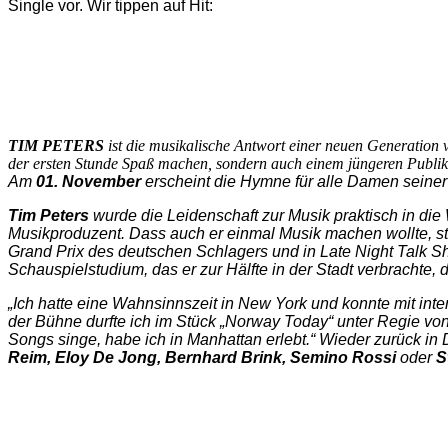
Single vor. Wir tippen auf Hit:
TIM PETERS
ist die musikalische Antwort einer neuen Generation v
der ersten Stunde Spaß machen, sondern auch einem jüngeren Publi
Am
01. November
erscheint die Hymne für alle Damen seiner
Tim Peters
wurde die Leidenschaft zur Musik praktisch in die
Musikproduzent. Dass auch er einmal Musik machen wollte, s
Grand Prix des deutschen Schlagers und in Late Night Talk 
Schauspielstudium, das er zur Hälfte in der Stadt verbrachte, d
„Ich hatte eine Wahnsinnszeit in New York und konnte mit in
der Bühne durfte ich im Stück „Norway Today“ unter Regie von 
Songs singe, habe ich in Manhattan erlebt.“ Wieder zurück in
Reim, Eloy De Jong, Bernhard Brink, Semino Rossi
oder
S