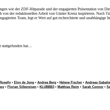
ngen wie der ZDF-Hitparade und der engagierten Präsentation von Die
 von der redaktionellen Arbeit von Günter Krenz inspirieren. Nach Tät
engagierten Team, legt er Wert auf gut recherchierte und unabhängige In
t stattgefunden hat…
Roselly
•
Eloy de Jong
•
Andrea Berg
•
Helene Fischer
•
Andreas Gabalie
asy
•
Florian Silbereisen
•
KLUBBB3
•
Matthias Reim
•
Sarah Connor
•
S