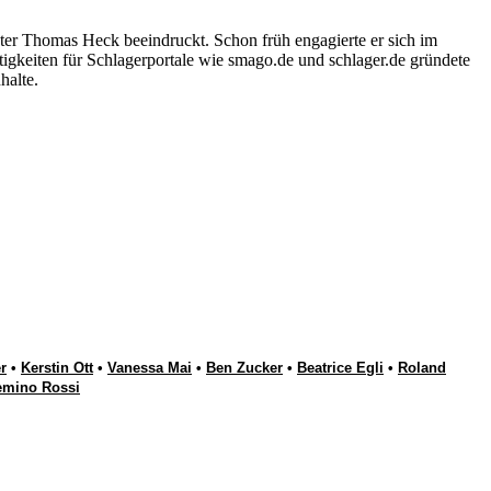
ter Thomas Heck beeindruckt. Schon früh engagierte er sich im
igkeiten für Schlagerportale wie smago.de und schlager.de gründete
halte.
r
•
Kerstin Ott
•
Vanessa Mai
•
Ben Zucker
•
Beatrice Egli
•
Roland
emino Rossi