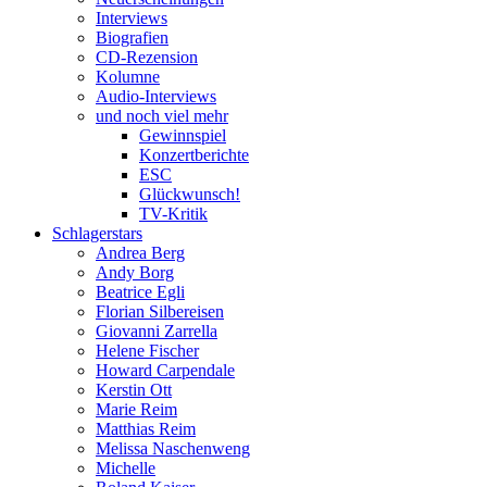
Interviews
Biografien
CD-Rezension
Kolumne
Audio-Interviews
und noch viel mehr
Gewinnspiel
Konzertberichte
ESC
Glückwunsch!
TV-Kritik
Schlagerstars
Andrea Berg
Andy Borg
Beatrice Egli
Florian Silbereisen
Giovanni Zarrella
Helene Fischer
Howard Carpendale
Kerstin Ott
Marie Reim
Matthias Reim
Melissa Naschenweng
Michelle