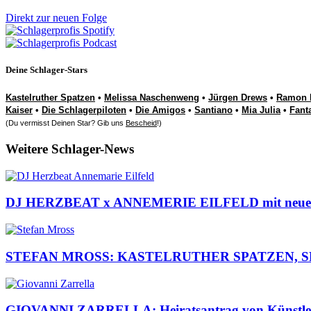
Direkt zur neuen Folge
Deine Schlager-Stars
Kastelruther Spatzen
•
Melissa Naschenweng
•
Jürgen Drews
•
Ramon 
Kaiser
•
Die Schlagerpiloten
•
Die Amigos
•
Santiano
•
Mia Julia
•
Fant
(Du vermisst Deinen Star? Gib uns
Bescheid
!)
Weitere Schlager-News
DJ HERZBEAT x ANNEMERIE EILFELD mit neuem Son
STEFAN MROSS: KASTELRUTHER SPATZEN, SEMINO 
GIOVANNI ZARRELLA: Heiratsantrag von Künstlern