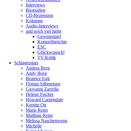
Interviews
Biografien
CD-Rezension
Kolumne
Audio-Interviews
und noch viel mehr
Gewinnspiel
Konzertberichte
ESC
Glückwunsch!
TV-Kritik
Schlagerstars
Andrea Berg
Andy Borg
Beatrice Egli
Florian Silbereisen
Giovanni Zarrella
Helene Fischer
Howard Carpendale
Kerstin Ott
Marie Reim
Matthias Reim
Melissa Naschenweng
Michelle