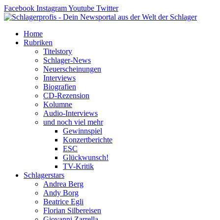
Zum
Facebook
Instagram
Youtube
Twitter
Inhalt
springen
Home
Rubriken
Titelstory
Schlager-News
Neuerscheinungen
Interviews
Biografien
CD-Rezension
Kolumne
Audio-Interviews
und noch viel mehr
Gewinnspiel
Konzertberichte
ESC
Glückwunsch!
TV-Kritik
Schlagerstars
Andrea Berg
Andy Borg
Beatrice Egli
Florian Silbereisen
Giovanni Zarrella