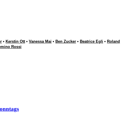
r
•
Kerstin Ott
•
Vanessa Mai
•
Ben Zucker
•
Beatrice Egli
•
Roland
emino Rossi
onntags