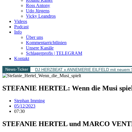
Roland Kaiser
Ross Antony
Udo Jürgens
Vicky Leandros
Videos
Podcast
Info
Über uns
Kommentarrichtlinien
Unsere Kanäle
Schlagerprofis | TELEGRAM
Kontakt
News-Ticker
DJ HERZBEAT x ANNEMERIE EILFELD mit neuem Song 
STEFANIE HERTEL: Wenn die Musi spie
Stephan Imming
05/12/2023
07:30
STEFANIE HERTEL und MARCO VENTRE pr