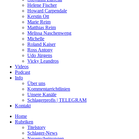
Helene Fischer
Howard Carpendale
Kerstin Ott
Marie Reim
Matthias Reim
Melissa Naschenweng
Michelle
Roland Kaiser
Ross Antony
Udo Jürgens
Vicky Leandros
Videos
Podcast
Info
Über uns
Kommentarrichtlinien
Unsere Kanäle
Schlagerprofis | TELEGRAM
Kontakt
Home
Rubriken
Titelstory
Schlager-News
Neuerscheinungen