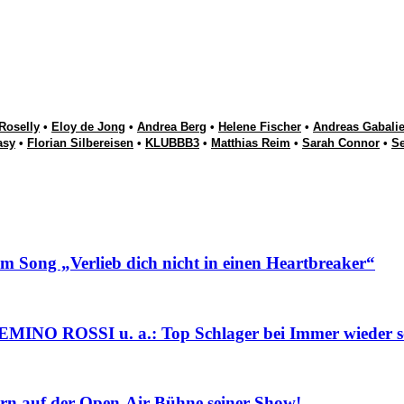
Roselly
•
Eloy de Jong
•
Andrea Berg
•
Helene Fischer
•
Andreas Gabalie
asy
•
Florian Silbereisen
•
KLUBBB3
•
Matthias Reim
•
Sarah Connor
•
S
g „Verlieb dich nicht in einen Heartbreaker“
ROSSI u. a.: Top Schlager bei Immer wieder s
 auf der Open-Air-Bühne seiner Show!