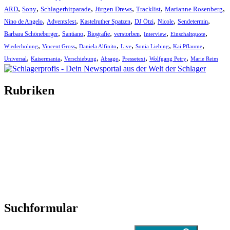
,
,
,
,
,
,
ARD
Sony
Schlagerhitparade
Jürgen Drews
Tracklist
Marianne Rosenberg
,
,
,
,
,
,
Nino de Angelo
Adventsfest
Kastelruther Spatzen
DJ Ötzi
Nicole
Sendetermin
,
,
,
,
,
,
Barbara Schöneberger
Santiano
Biografie
verstorben
Interview
Einschaltquote
,
,
,
,
,
,
Wiederholung
Vincent Gross
Daniela Alfinito
Live
Sonia Liebing
Kai Pflaume
,
,
,
,
,
,
Universal
Kaisermania
Verschiebung
Absage
Pressetext
Wolfgang Petry
Marie Reim
Rubriken
Titelstory
SchlagerNews
Neuerscheinungen
Interviews
Biographien
CD-Rezension
Kolumne
Audio-Interviews
und mehr…
Suchformular