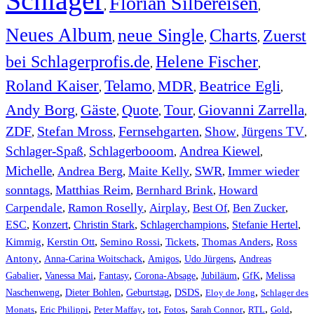
Schlager
Florian Silbereisen
,
,
Neues Album
neue Single
Charts
Zuerst
,
,
,
bei Schlagerprofis.de
Helene Fischer
,
,
Roland Kaiser
Telamo
MDR
Beatrice Egli
,
,
,
,
Andy Borg
Gäste
Quote
Tour
Giovanni Zarrella
,
,
,
,
,
ZDF
Stefan Mross
Fernsehgarten
Show
Jürgens TV
,
,
,
,
,
Schlager-Spaß
Schlagerbooom
Andrea Kiewel
,
,
,
Michelle
Andrea Berg
Maite Kelly
SWR
Immer wieder
,
,
,
,
sonntags
Matthias Reim
Bernhard Brink
Howard
,
,
,
Carpendale
Ramon Roselly
Airplay
Best Of
Ben Zucker
,
,
,
,
,
ESC
,
Konzert
,
Christin Stark
,
Schlagerchampions
,
Stefanie Hertel
,
Kimmig
,
Kerstin Ott
,
,
,
,
Semino Rossi
Tickets
Thomas Anders
Ross
,
,
,
,
Antony
Anna-Carina Woitschack
Amigos
Udo Jürgens
Andreas
,
,
,
,
,
,
Gabalier
Vanessa Mai
Fantasy
Corona-Absage
Jubiläum
GfK
Melissa
,
,
,
,
,
Naschenweng
Dieter Bohlen
Geburtstag
DSDS
Eloy de Jong
Schlager des
,
,
,
,
,
,
,
,
Monats
Eric Philippi
Peter Maffay
tot
Fotos
Sarah Connor
RTL
Gold