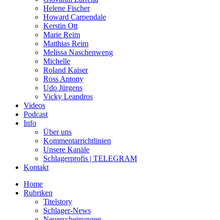
Helene Fischer
Howard Carpendale
Kerstin Ott
Marie Reim
Matthias Reim
Melissa Naschenweng
Michelle
Roland Kaiser
Ross Antony
Udo Jürgens
Vicky Leandros
Videos
Podcast
Info
Über uns
Kommentarrichtlinien
Unsere Kanäle
Schlagerprofis | TELEGRAM
Kontakt
Home
Rubriken
Titelstory
Schlager-News
Neuerscheinungen