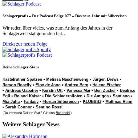
Schlagerprofis – Der Podcast Folge 077 – Das neue Jahr mit Silbereisen
Wir reden über vieles, was zum Anfang des Jahres in der
Schlagerwelt stattgefunden hat…
Direkt zur neuen Folge
Deine Schlager-Stars
Kastelruther Spatzen
•
Melissa Naschenweng
•
Jürgen Drews
•
Ramon Roselly
•
Eloy de Jong
•
Andrea Berg
•
Helene Fischer
•
Andreas Gabalier
•
Kerstin Ott
•
Vanessa Mai
•
Ben Zucker
•
Beatrice
Egli
•
Roland Kaiser
•
Die Schlagerpiloten
•
Die Amigos
•
Santiano
•
Mia Julia
•
Fantasy
•
Florian Silbereisen
•
KLUBBB3
•
Matthias Reim
•
Sarah Connor
•
Semino Rossi
(Du vermisst Deinen Star? Gib uns
Bescheid
!)
Weitere Schlager-News