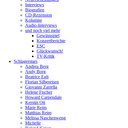
Interviews
Biografien
CD-Rezension
Kolumne
Audio-Interviews
und noch viel mehr
Gewinnspiel
Konzertberichte
ESC
Glückwunsch!
TV-Kritik
Schlagerstars
Andrea Berg
Andy Borg
Beatrice Egli
Florian Silbereisen
Giovanni Zarrella
Helene Fischer
Howard Carpendale
Kerstin Ott
Marie Reim
Matthias Reim
Melissa Naschenweng
Michelle