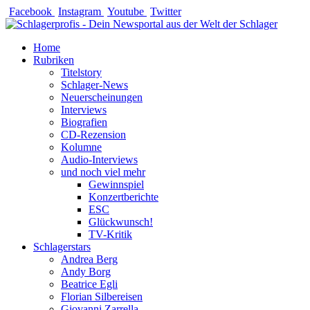
Zum
Facebook
Instagram
Youtube
Twitter
Inhalt
springen
Home
Rubriken
Titelstory
Schlager-News
Neuerscheinungen
Interviews
Biografien
CD-Rezension
Kolumne
Audio-Interviews
und noch viel mehr
Gewinnspiel
Konzertberichte
ESC
Glückwunsch!
TV-Kritik
Schlagerstars
Andrea Berg
Andy Borg
Beatrice Egli
Florian Silbereisen
Giovanni Zarrella