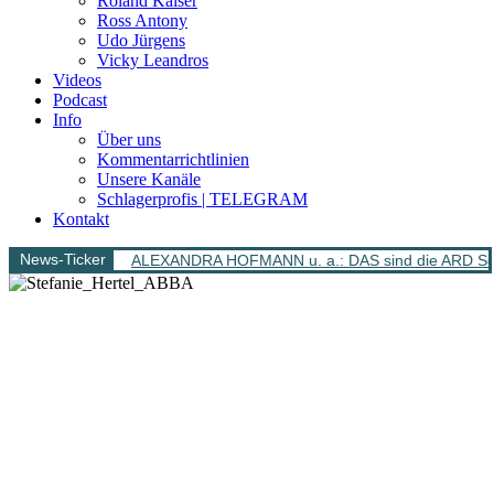
Roland Kaiser
Ross Antony
Udo Jürgens
Vicky Leandros
Videos
Podcast
Info
Über uns
Kommentarrichtlinien
Unsere Kanäle
Schlagerprofis | TELEGRAM
Kontakt
News-Ticker
ALEXANDRA HOFMANN u. a.: DAS sind die ARD Sch