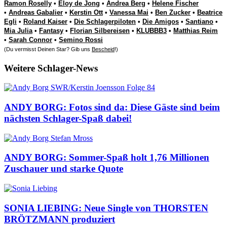
Ramon Roselly
•
Eloy de Jong
•
Andrea Berg
•
Helene Fischer
•
Andreas Gabalier
•
Kerstin Ott
•
Vanessa Mai
•
Ben Zucker
•
Beatrice
Egli
•
Roland Kaiser
•
Die Schlagerpiloten
•
Die Amigos
•
Santiano
•
Mia Julia
•
Fantasy
•
Florian Silbereisen
•
KLUBBB3
•
Matthias Reim
•
Sarah Connor
•
Semino Rossi
(Du vermisst Deinen Star? Gib uns
Bescheid
!)
Weitere Schlager-News
ANDY BORG: Fotos sind da: Diese Gäste sind beim
nächsten Schlager-Spaß dabei!
ANDY BORG: Sommer-Spaß holt 1,76 Millionen
Zuschauer und starke Quote
SONIA LIEBING: Neue Single von THORSTEN
BRÖTZMANN produziert