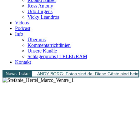
Roland Kaiser
Ross Antony
Udo Jürgens
Vicky Leandros
Videos
Podcast
Info
Über uns
Kommentarrichtlinien
Unsere Kanäle
Schlagerprofis | TELEGRAM
Kontakt
News-Ticker
ANDY BORG: Fotos sind da: Diese Gäste sind beim