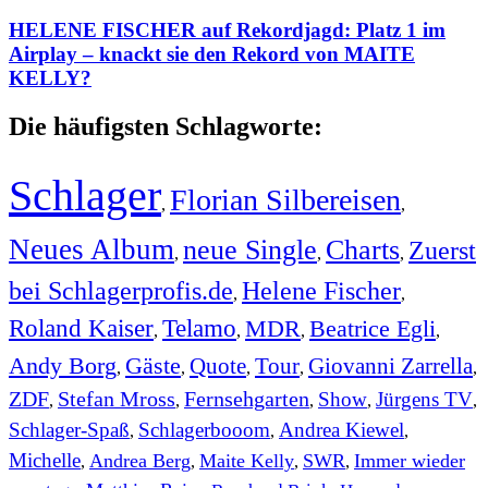
HELENE FISCHER auf Rekordjagd: Platz 1 im
Airplay – knackt sie den Rekord von MAITE
KELLY?
Die häufigsten Schlagworte:
Schlager
Florian Silbereisen
,
,
Neues Album
neue Single
Charts
Zuerst
,
,
,
bei Schlagerprofis.de
Helene Fischer
,
,
Roland Kaiser
Telamo
MDR
Beatrice Egli
,
,
,
,
Andy Borg
Gäste
Quote
Tour
Giovanni Zarrella
,
,
,
,
,
ZDF
Stefan Mross
Fernsehgarten
Show
Jürgens TV
,
,
,
,
,
Schlager-Spaß
Schlagerbooom
Andrea Kiewel
,
,
,
Michelle
Andrea Berg
Maite Kelly
SWR
Immer wieder
,
,
,
,