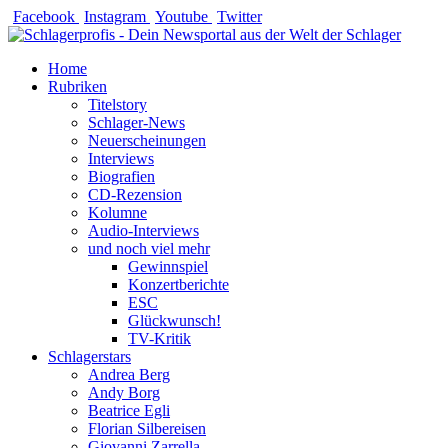
Zum
Facebook
Instagram
Youtube
Twitter
Inhalt
springen
Home
Rubriken
Titelstory
Schlager-News
Neuerscheinungen
Interviews
Biografien
CD-Rezension
Kolumne
Audio-Interviews
und noch viel mehr
Gewinnspiel
Konzertberichte
ESC
Glückwunsch!
TV-Kritik
Schlagerstars
Andrea Berg
Andy Borg
Beatrice Egli
Florian Silbereisen
Giovanni Zarrella