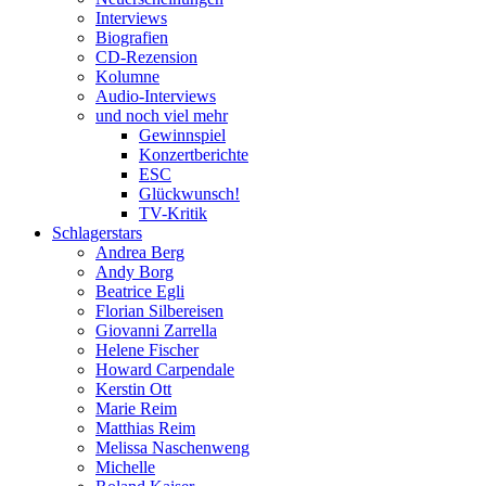
Interviews
Biografien
CD-Rezension
Kolumne
Audio-Interviews
und noch viel mehr
Gewinnspiel
Konzertberichte
ESC
Glückwunsch!
TV-Kritik
Schlagerstars
Andrea Berg
Andy Borg
Beatrice Egli
Florian Silbereisen
Giovanni Zarrella
Helene Fischer
Howard Carpendale
Kerstin Ott
Marie Reim
Matthias Reim
Melissa Naschenweng
Michelle