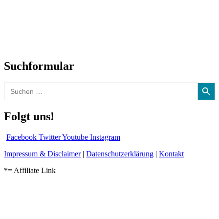
Interviews
Biographien
CD-Rezension
Kolumne
Audio-Interviews
und mehr…
Suchformular
Search Button
Search
for:
Folgt uns!
Facebook
Twitter
Youtube
Instagram
Impressum & Disclaimer
|
Datenschutzerklärung
|
Kontakt
*= Affiliate Link