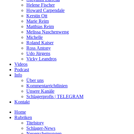
Helene Fischer
Howard Carpendale
Kerstin Ott
Marie Reim
Matthias Reim
Melissa Naschenweng
Michelle
Roland Kaiser
Ross Antony
Udo Jürgens
Vicky Leandros
Videos
Podcast
Info
Über uns
Kommentarrichtlinien
Unsere Kanäle
Schlagerprofis | TELEGRAM
Kontakt
Home
Rubriken
Titelstory
Schlager-News
Neuerscheinungen