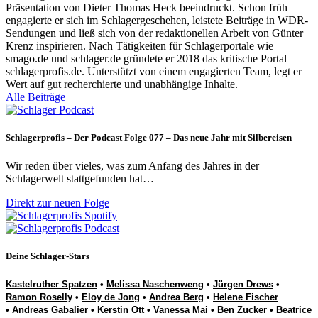
Präsentation von Dieter Thomas Heck beeindruckt. Schon früh
engagierte er sich im Schlagergeschehen, leistete Beiträge in WDR-
Sendungen und ließ sich von der redaktionellen Arbeit von Günter
Krenz inspirieren. Nach Tätigkeiten für Schlagerportale wie
smago.de und schlager.de gründete er 2018 das kritische Portal
schlagerprofis.de. Unterstützt von einem engagierten Team, legt er
Wert auf gut recherchierte und unabhängige Inhalte.
Alle Beiträge
Schlagerprofis – Der Podcast Folge 077 – Das neue Jahr mit Silbereisen
Wir reden über vieles, was zum Anfang des Jahres in der
Schlagerwelt stattgefunden hat…
Direkt zur neuen Folge
Deine Schlager-Stars
Kastelruther Spatzen
•
Melissa Naschenweng
•
Jürgen Drews
•
Ramon Roselly
•
Eloy de Jong
•
Andrea Berg
•
Helene Fischer
•
Andreas Gabalier
•
Kerstin Ott
•
Vanessa Mai
•
Ben Zucker
•
Beatrice