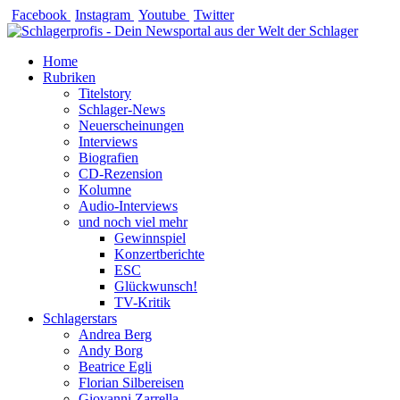
Zum
Facebook
Instagram
Youtube
Twitter
Inhalt
springen
Home
Rubriken
Titelstory
Schlager-News
Neuerscheinungen
Interviews
Biografien
CD-Rezension
Kolumne
Audio-Interviews
und noch viel mehr
Gewinnspiel
Konzertberichte
ESC
Glückwunsch!
TV-Kritik
Schlagerstars
Andrea Berg
Andy Borg
Beatrice Egli
Florian Silbereisen
Giovanni Zarrella