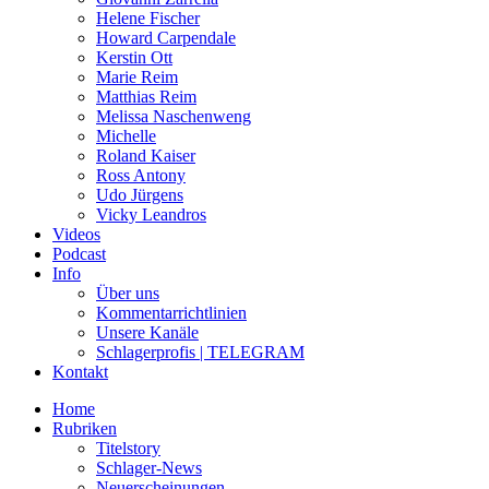
Helene Fischer
Howard Carpendale
Kerstin Ott
Marie Reim
Matthias Reim
Melissa Naschenweng
Michelle
Roland Kaiser
Ross Antony
Udo Jürgens
Vicky Leandros
Videos
Podcast
Info
Über uns
Kommentarrichtlinien
Unsere Kanäle
Schlagerprofis | TELEGRAM
Kontakt
Home
Rubriken
Titelstory
Schlager-News
Neuerscheinungen