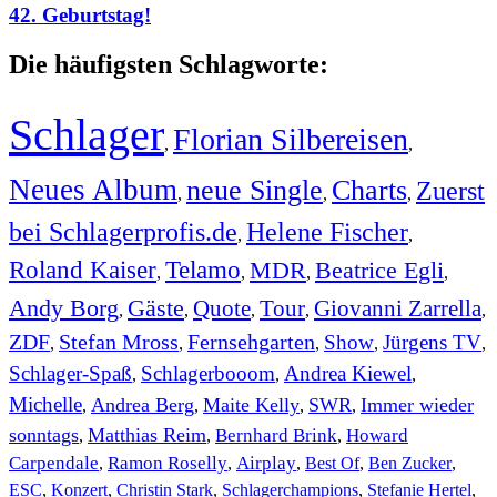
42. Geburtstag!
Die häufigsten Schlagworte:
Schlager
Florian Silbereisen
,
,
Neues Album
neue Single
Charts
Zuerst
,
,
,
bei Schlagerprofis.de
Helene Fischer
,
,
Roland Kaiser
Telamo
MDR
Beatrice Egli
,
,
,
,
Andy Borg
Gäste
Quote
Tour
Giovanni Zarrella
,
,
,
,
,
ZDF
Stefan Mross
Fernsehgarten
Show
Jürgens TV
,
,
,
,
,
Schlager-Spaß
Schlagerbooom
Andrea Kiewel
,
,
,
Michelle
Andrea Berg
Maite Kelly
SWR
Immer wieder
,
,
,
,
sonntags
Matthias Reim
Bernhard Brink
Howard
,
,
,
Carpendale
Ramon Roselly
Airplay
Best Of
Ben Zucker
,
,
,
,
,
ESC
,
Konzert
,
Christin Stark
,
Schlagerchampions
,
Stefanie Hertel
,