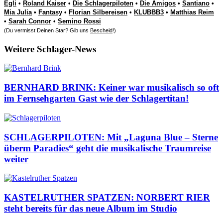
Egli
•
Roland Kaiser
•
Die Schlagerpiloten
•
Die Amigos
•
Santiano
•
Mia Julia
•
Fantasy
•
Florian Silbereisen
•
KLUBBB3
•
Matthias Reim
•
Sarah Connor
•
Semino Rossi
(Du vermisst Deinen Star? Gib uns
Bescheid
!)
Weitere Schlager-News
BERNHARD BRINK: Keiner war musikalisch so oft
im Fernsehgarten Gast wie der Schlagertitan!
SCHLAGERPILOTEN: Mit „Laguna Blue – Sterne
überm Paradies“ geht die musikalische Traumreise
weiter
KASTELRUTHER SPATZEN: NORBERT RIER
steht bereits für das neue Album im Studio