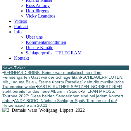
Roland Kaiser
Ross Antony
Udo Jürgens
Vicky Leandros
Videos
Podcast
Info
Über uns
Kommentarrichtlinien
Unsere Kanäle
Schlagerprofis | TELEGRAM
Kontakt
News-Ticker
•
BERNHARD BRINK: Keiner war musikalisch so oft im
Fernsehgarten Gast wie der Schlagertitan!
•
SCHLAGERPILOTEN:
Mit „Laguna Blue – Sterne überm Paradies“ geht die musikalische
Traumreise weiter
•
KASTELRUTHER SPATZEN: NORBERT RIER
steht bereits für das neue Album im Studio
•
STEFAN MROSS:
Tournee 2027: Diese beiden Sängerinnen sind bei jedem Konzert
dabei
•
ANDY BORG: Nächste Schlager-Spaß-Termine sind da!
Herzenssache am 20.11.!