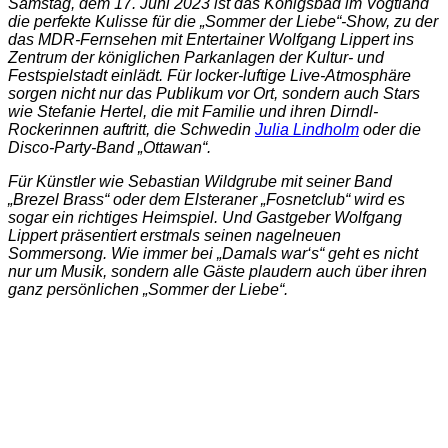
Samstag, dem 17. Juni 2023 ist das Königsbad im Vogtland
die perfekte Kulisse für die „Sommer der Liebe“-Show, zu der
das MDR-Fernsehen mit Entertainer Wolfgang Lippert ins
Zentrum der königlichen Parkanlagen der Kultur- und
Festspielstadt einlädt. Für locker-luftige Live-Atmosphäre
sorgen nicht nur das Publikum vor Ort, sondern auch Stars
wie Stefanie Hertel, die mit Familie und ihren Dirndl-
Rockerinnen auftritt, die Schwedin
Julia Lindholm
oder die
Disco-Party-Band „Ottawan“.
Für Künstler wie Sebastian Wildgrube mit seiner Band
„Brezel Brass“ oder dem Elsteraner „Fosnetclub“ wird es
sogar ein richtiges Heimspiel. Und Gastgeber Wolfgang
Lippert präsentiert erstmals seinen nagelneuen
Sommersong. Wie immer bei „Damals war‘s“ geht es nicht
nur um Musik, sondern alle Gäste plaudern auch über ihren
ganz persönlichen „Sommer der Liebe“.