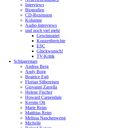
Interviews
Biografien
CD-Rezension
Kolumne
Audio-Interviews
und noch viel mehr
Gewinnspiel
Konzertberichte
ESC
Glückwunsch!
TV-Kritik
Schlagerstars
Andrea Berg
Andy Borg
Beatrice Egli
Florian Silbereisen
Giovanni Zarrella
Helene Fischer
Howard Carpendale
Kerstin Ott
Marie Reim
Matthias Reim
Melissa Naschenweng
Michelle