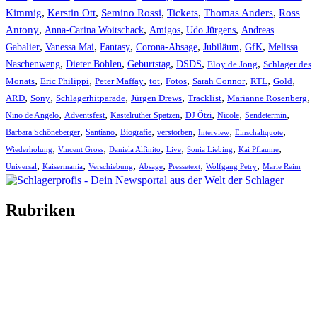
Kimmig
,
Kerstin Ott
,
,
,
,
Semino Rossi
Tickets
Thomas Anders
Ross
,
,
,
,
Antony
Anna-Carina Woitschack
Amigos
Udo Jürgens
Andreas
,
,
,
,
,
,
Gabalier
Vanessa Mai
Fantasy
Corona-Absage
Jubiläum
GfK
Melissa
,
,
,
,
,
Naschenweng
Dieter Bohlen
Geburtstag
DSDS
Eloy de Jong
Schlager des
,
,
,
,
,
,
,
,
Monats
Eric Philippi
Peter Maffay
tot
Fotos
Sarah Connor
RTL
Gold
,
,
,
,
,
,
ARD
Sony
Schlagerhitparade
Jürgen Drews
Tracklist
Marianne Rosenberg
,
,
,
,
,
,
Nino de Angelo
Adventsfest
Kastelruther Spatzen
DJ Ötzi
Nicole
Sendetermin
,
,
,
,
,
,
Barbara Schöneberger
Santiano
Biografie
verstorben
Interview
Einschaltquote
,
,
,
,
,
,
Wiederholung
Vincent Gross
Daniela Alfinito
Live
Sonia Liebing
Kai Pflaume
,
,
,
,
,
,
Universal
Kaisermania
Verschiebung
Absage
Pressetext
Wolfgang Petry
Marie Reim
Rubriken
Titelstory
SchlagerNews
Neuerscheinungen
Interviews
Biographien
CD-Rezension
Kolumne