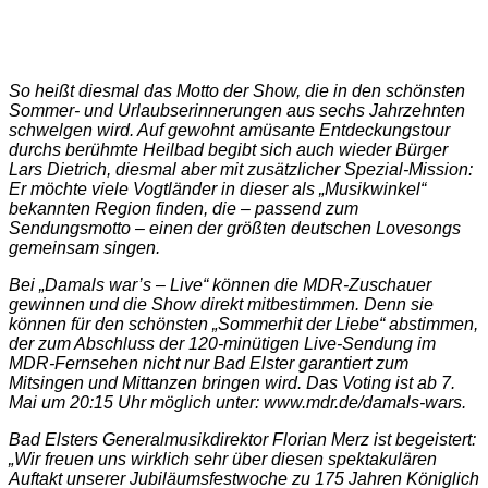
So heißt diesmal das Motto der Show, die in den schönsten
Sommer- und Urlaubserinnerungen aus sechs Jahrzehnten
schwelgen wird. Auf gewohnt amüsante Entdeckungstour
durchs berühmte Heilbad begibt sich auch wieder Bürger
Lars Dietrich, diesmal aber mit zusätzlicher Spezial-Mission:
Er möchte viele Vogtländer in dieser als „Musikwinkel“
bekannten Region finden, die – passend zum
Sendungsmotto – einen der größten deutschen Lovesongs
gemeinsam singen.
Bei „Damals war’s – Live“ können die MDR-Zuschauer
gewinnen und die Show direkt mitbestimmen. Denn sie
können für den schönsten „Sommerhit der Liebe“ abstimmen,
der zum Abschluss der 120-minütigen Live-Sendung im
MDR-Fernsehen nicht nur Bad Elster garantiert zum
Mitsingen und Mittanzen bringen wird. Das Voting ist ab 7.
Mai um 20:15 Uhr möglich unter: www.mdr.de/damals-wars.
Bad Elsters Generalmusikdirektor Florian Merz ist begeistert:
„Wir freuen uns wirklich sehr über diesen spektakulären
Auftakt unserer Jubiläumsfestwoche zu 175 Jahren Königlich