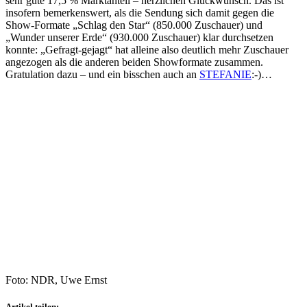
sehr gute 17,5 % Marktanteil – herzlichen Glückwunsch. Das ist
insofern bemerkenswert, als die Sendung sich damit gegen die
Show-Formate „Schlag den Star“ (850.000 Zuschauer) und
„Wunder unserer Erde“ (930.000 Zuschauer) klar durchsetzen
konnte: „Gefragt-gejagt“ hat alleine also deutlich mehr Zuschauer
angezogen als die anderen beiden Showformate zusammen.
Gratulation dazu – und ein bisschen auch an
STEFANIE
:-)…
Foto: NDR, Uwe Ernst
Artikel teilen: