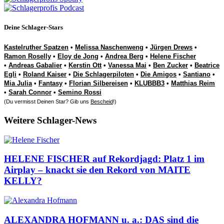
Deine Schlager-Stars
Kastelruther Spatzen
•
Melissa Naschenweng
•
Jürgen Drews
•
Ramon Roselly
•
Eloy de Jong
•
Andrea Berg
•
Helene Fischer
•
Andreas Gabalier
•
Kerstin Ott
•
Vanessa Mai
•
Ben Zucker
•
Beatrice
Egli
•
Roland Kaiser
•
Die Schlagerpiloten
•
Die Amigos
•
Santiano
•
Mia Julia
•
Fantasy
•
Florian Silbereisen
•
KLUBBB3
•
Matthias Reim
•
Sarah Connor
•
Semino Rossi
(Du vermisst Deinen Star? Gib uns
Bescheid
!)
Weitere Schlager-News
HELENE FISCHER auf Rekordjagd: Platz 1 im
Airplay – knackt sie den Rekord von MAITE
KELLY?
ALEXANDRA HOFMANN u. a.: DAS sind die