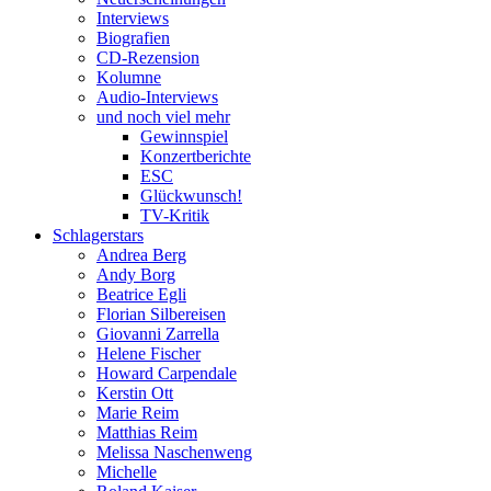
Interviews
Biografien
CD-Rezension
Kolumne
Audio-Interviews
und noch viel mehr
Gewinnspiel
Konzertberichte
ESC
Glückwunsch!
TV-Kritik
Schlagerstars
Andrea Berg
Andy Borg
Beatrice Egli
Florian Silbereisen
Giovanni Zarrella
Helene Fischer
Howard Carpendale
Kerstin Ott
Marie Reim
Matthias Reim
Melissa Naschenweng
Michelle