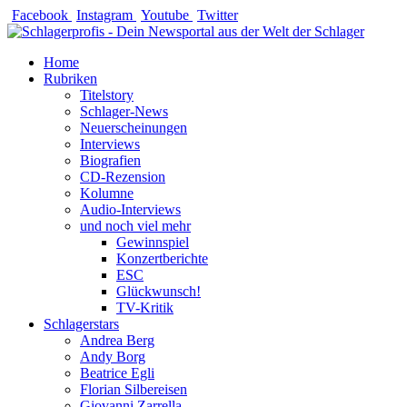
Zum
Facebook
Instagram
Youtube
Twitter
Inhalt
springen
Home
Rubriken
Titelstory
Schlager-News
Neuerscheinungen
Interviews
Biografien
CD-Rezension
Kolumne
Audio-Interviews
und noch viel mehr
Gewinnspiel
Konzertberichte
ESC
Glückwunsch!
TV-Kritik
Schlagerstars
Andrea Berg
Andy Borg
Beatrice Egli
Florian Silbereisen
Giovanni Zarrella