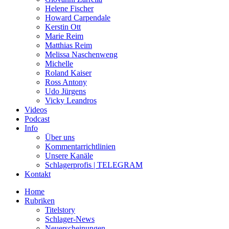
Helene Fischer
Howard Carpendale
Kerstin Ott
Marie Reim
Matthias Reim
Melissa Naschenweng
Michelle
Roland Kaiser
Ross Antony
Udo Jürgens
Vicky Leandros
Videos
Podcast
Info
Über uns
Kommentarrichtlinien
Unsere Kanäle
Schlagerprofis | TELEGRAM
Kontakt
Home
Rubriken
Titelstory
Schlager-News
Neuerscheinungen