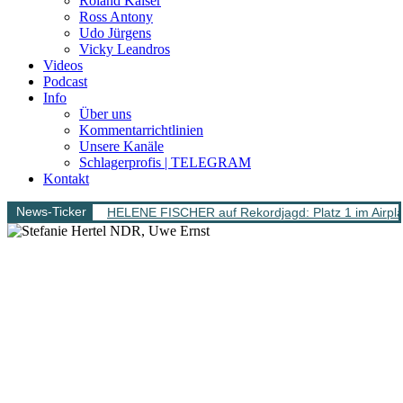
Roland Kaiser
Ross Antony
Udo Jürgens
Vicky Leandros
Videos
Podcast
Info
Über uns
Kommentarrichtlinien
Unsere Kanäle
Schlagerprofis | TELEGRAM
Kontakt
News-Ticker
HELENE FISCHER auf Rekordjagd: Platz 1 im Airpl