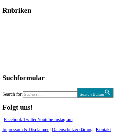
Rubriken
Titelstory
SchlagerNews
Neuerscheinungen
Interviews
Biographien
CD-Rezension
Kolumne
Audio-Interviews
und mehr…
Suchformular
Search for:
Search Button
Folgt uns!
Facebook
Twitter
Youtube
Instagram
Impressum & Disclaimer
|
Datenschutzerklärung
|
Kontakt