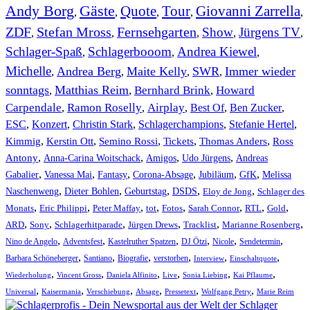
Andy Borg
Gäste
Quote
Tour
Giovanni Zarrella
,
,
,
,
,
ZDF
Stefan Mross
Fernsehgarten
Show
Jürgens TV
,
,
,
,
,
Schlager-Spaß
Schlagerbooom
Andrea Kiewel
,
,
,
Michelle
Andrea Berg
Maite Kelly
SWR
Immer wieder
,
,
,
,
sonntags
Matthias Reim
Bernhard Brink
Howard
,
,
,
Carpendale
Ramon Roselly
Airplay
Best Of
Ben Zucker
,
,
,
,
,
ESC
,
Konzert
,
Christin Stark
,
Schlagerchampions
,
Stefanie Hertel
,
Kimmig
,
Kerstin Ott
,
,
,
,
Semino Rossi
Tickets
Thomas Anders
Ross
,
,
,
,
Antony
Anna-Carina Woitschack
Amigos
Udo Jürgens
Andreas
,
,
,
,
,
,
Gabalier
Vanessa Mai
Fantasy
Corona-Absage
Jubiläum
GfK
Melissa
,
,
,
,
,
Naschenweng
Dieter Bohlen
Geburtstag
DSDS
Eloy de Jong
Schlager des
,
,
,
,
,
,
,
,
Monats
Eric Philippi
Peter Maffay
tot
Fotos
Sarah Connor
RTL
Gold
,
,
,
,
,
,
ARD
Sony
Schlagerhitparade
Jürgen Drews
Tracklist
Marianne Rosenberg
,
,
,
,
,
,
Nino de Angelo
Adventsfest
Kastelruther Spatzen
DJ Ötzi
Nicole
Sendetermin
,
,
,
,
,
,
Barbara Schöneberger
Santiano
Biografie
verstorben
Interview
Einschaltquote
,
,
,
,
,
,
Wiederholung
Vincent Gross
Daniela Alfinito
Live
Sonia Liebing
Kai Pflaume
,
,
,
,
,
,
Universal
Kaisermania
Verschiebung
Absage
Pressetext
Wolfgang Petry
Marie Reim