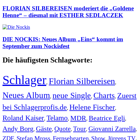
FLORIAN SILBEREISEN moderiert die „Goldene
Henne“ – diesmal mit ESTHER SEDLACZEK
DIE NOCKIS: Neues Album „Eins“ kommt im
September zum Nockisfest
Die häufigsten Schlagworte:
Schlager
Florian Silbereisen
,
,
Neues Album
neue Single
Charts
Zuerst
,
,
,
bei Schlagerprofis.de
Helene Fischer
,
,
Roland Kaiser
Telamo
MDR
Beatrice Egli
,
,
,
,
Andy Borg
Gäste
Quote
Tour
Giovanni Zarrella
,
,
,
,
,
ZDF
Stefan Mross
Fernsehgarten
Show
Jürgens TV
,
,
,
,
,