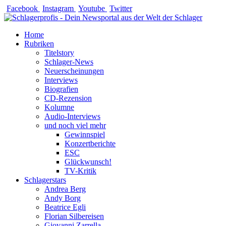
Zum
Facebook
Instagram
Youtube
Twitter
Inhalt
springen
Home
Rubriken
Titelstory
Schlager-News
Neuerscheinungen
Interviews
Biografien
CD-Rezension
Kolumne
Audio-Interviews
und noch viel mehr
Gewinnspiel
Konzertberichte
ESC
Glückwunsch!
TV-Kritik
Schlagerstars
Andrea Berg
Andy Borg
Beatrice Egli
Florian Silbereisen
Giovanni Zarrella