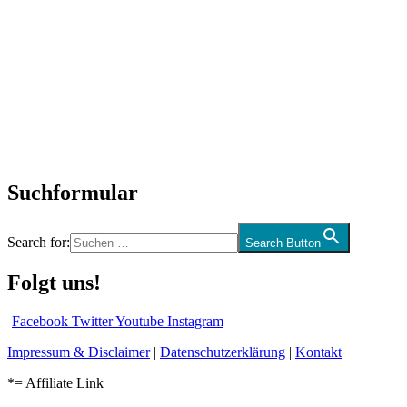
Titelstory
SchlagerNews
Neuerscheinungen
Interviews
Biographien
CD-Rezension
Kolumne
Audio-Interviews
und mehr…
Suchformular
Search for:
Search Button
Folgt uns!
Facebook
Twitter
Youtube
Instagram
Impressum & Disclaimer
|
Datenschutzerklärung
|
Kontakt
*= Affiliate Link