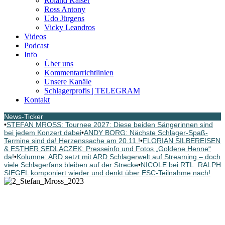
Roland Kaiser
Ross Antony
Udo Jürgens
Vicky Leandros
Videos
Podcast
Info
Über uns
Kommentarrichtlinien
Unsere Kanäle
Schlagerprofis | TELEGRAM
Kontakt
News-Ticker
•
STEFAN MROSS: Tournee 2027: Diese beiden Sängerinnen sind
bei jedem Konzert dabei
•
ANDY BORG: Nächste Schlager-Spaß-
Termine sind da! Herzenssache am 20.11.!
•
FLORIAN SILBEREISEN
& ESTHER SEDLACZEK: Presseinfo und Fotos „Goldene Henne“
da!
•
Kolumne: ARD setzt mit ARD Schlagerwelt auf Streaming – doch
viele Schlagerfans bleiben auf der Strecke
•
NICOLE bei RTL: RALPH
SIEGEL komponiert wieder und denkt über ESC-Teilnahme nach!