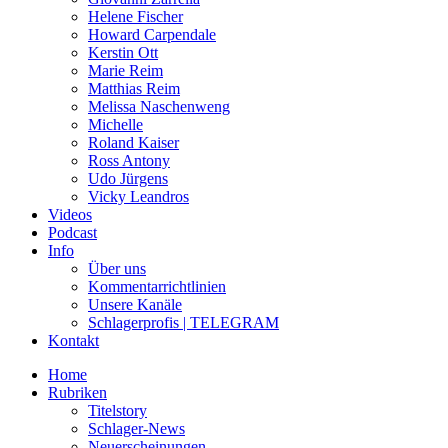
Helene Fischer
Howard Carpendale
Kerstin Ott
Marie Reim
Matthias Reim
Melissa Naschenweng
Michelle
Roland Kaiser
Ross Antony
Udo Jürgens
Vicky Leandros
Videos
Podcast
Info
Über uns
Kommentarrichtlinien
Unsere Kanäle
Schlagerprofis | TELEGRAM
Kontakt
Home
Rubriken
Titelstory
Schlager-News
Neuerscheinungen