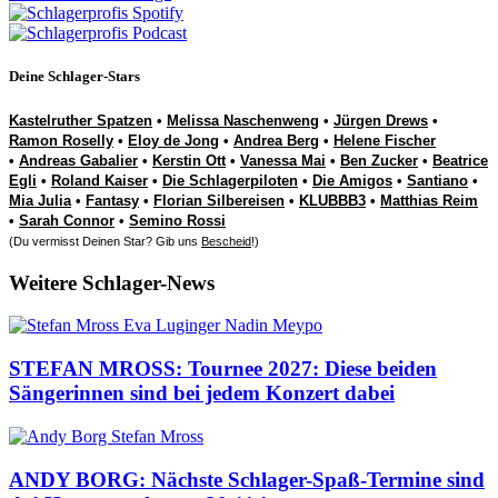
Deine Schlager-Stars
Kastelruther Spatzen
•
Melissa Naschenweng
•
Jürgen Drews
•
Ramon Roselly
•
Eloy de Jong
•
Andrea Berg
•
Helene Fischer
•
Andreas Gabalier
•
Kerstin Ott
•
Vanessa Mai
•
Ben Zucker
•
Beatrice
Egli
•
Roland Kaiser
•
Die Schlagerpiloten
•
Die Amigos
•
Santiano
•
Mia Julia
•
Fantasy
•
Florian Silbereisen
•
KLUBBB3
•
Matthias Reim
•
Sarah Connor
•
Semino Rossi
(Du vermisst Deinen Star? Gib uns
Bescheid
!)
Weitere Schlager-News
STEFAN MROSS: Tournee 2027: Diese beiden
Sängerinnen sind bei jedem Konzert dabei
ANDY BORG: Nächste Schlager-Spaß-Termine sind