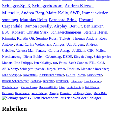
Schlager-Spaß
Schlagerbooom
Andrea Kiewel
,
,
,
Michelle
Andrea Berg
Maite Kelly
SWR
Immer wieder
,
,
,
,
sonntags
Matthias Reim
Bernhard Brink
Howard
,
,
,
Carpendale
Ramon Roselly
Airplay
Best Of
Ben Zucker
,
,
,
,
,
ESC
,
Konzert
,
Christin Stark
,
Schlagerchampions
,
Stefanie Hertel
,
Kimmig
,
Kerstin Ott
,
,
,
,
Semino Rossi
Tickets
Thomas Anders
Ross
,
,
,
,
Antony
Anna-Carina Woitschack
Amigos
Udo Jürgens
Andreas
,
,
,
,
,
,
Gabalier
Vanessa Mai
Fantasy
Corona-Absage
Jubiläum
GfK
Melissa
,
,
,
,
,
Naschenweng
Dieter Bohlen
Geburtstag
DSDS
Eloy de Jong
Schlager des
,
,
,
,
,
,
,
,
Monats
Eric Philippi
Peter Maffay
tot
Fotos
Sarah Connor
RTL
Gold
,
,
,
,
,
,
ARD
Sony
Schlagerhitparade
Jürgen Drews
Tracklist
Marianne Rosenberg
,
,
,
,
,
,
Nino de Angelo
Adventsfest
Kastelruther Spatzen
DJ Ötzi
Nicole
Sendetermin
,
,
,
,
,
,
Barbara Schöneberger
Santiano
Biografie
verstorben
Interview
Einschaltquote
,
,
,
,
,
,
Wiederholung
Vincent Gross
Daniela Alfinito
Live
Sonia Liebing
Kai Pflaume
,
,
,
,
,
,
Universal
Kaisermania
Verschiebung
Absage
Pressetext
Wolfgang Petry
Marie Reim
Rubriken