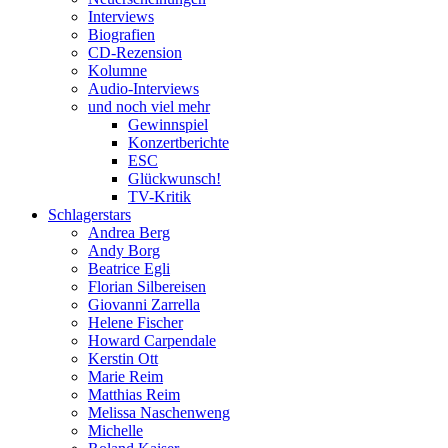
Interviews
Biografien
CD-Rezension
Kolumne
Audio-Interviews
und noch viel mehr
Gewinnspiel
Konzertberichte
ESC
Glückwunsch!
TV-Kritik
Schlagerstars
Andrea Berg
Andy Borg
Beatrice Egli
Florian Silbereisen
Giovanni Zarrella
Helene Fischer
Howard Carpendale
Kerstin Ott
Marie Reim
Matthias Reim
Melissa Naschenweng
Michelle