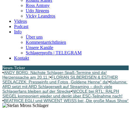
Roland Kaiser
Ross Antony
Udo Jürgens
Vicky Leandros
Videos
Podcast
Info
Über uns
Kommentarrichtlinien
Unsere Kanäle
Schlagerprofis | TELEGRAM
Kontakt
News-Ticker
•
ANDY BORG: Nächste Schlager-Spaß-Termine sind da!
Herzenssache am 20.11.!
•
FLORIAN SILBEREISEN & ESTHER
SEDLACZEK: Presseinfo und Fotos „Goldene Henne“ da!
•
Kolumne:
ARD setzt mit ARD Schlagerwelt auf Streaming – doch viele
Schlagerfans bleiben auf der Strecke
•
NICOLE bei RTL: RALPH
SIEGEL komponiert wieder und denkt über ESC-Teilnahme nach!
•
BEATRICE EGLI und WINCENT WEISS bei „Die große Maus Show“