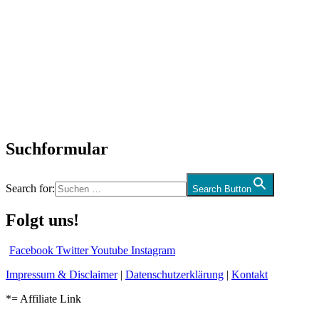
Titelstory
SchlagerNews
Neuerscheinungen
Interviews
Biographien
CD-Rezension
Kolumne
Audio-Interviews
und mehr…
Suchformular
Search for:
Search Button
Folgt uns!
Facebook
Twitter
Youtube
Instagram
Impressum & Disclaimer
|
Datenschutzerklärung
|
Kontakt
*= Affiliate Link