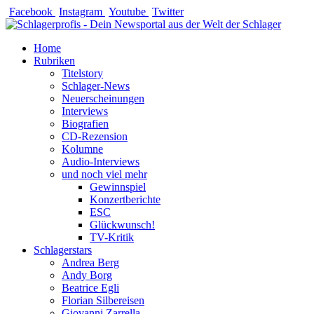
Zum
Facebook
Instagram
Youtube
Twitter
Inhalt
springen
Home
Rubriken
Titelstory
Schlager-News
Neuerscheinungen
Interviews
Biografien
CD-Rezension
Kolumne
Audio-Interviews
und noch viel mehr
Gewinnspiel
Konzertberichte
ESC
Glückwunsch!
TV-Kritik
Schlagerstars
Andrea Berg
Andy Borg
Beatrice Egli
Florian Silbereisen
Giovanni Zarrella