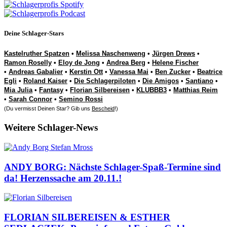
Deine Schlager-Stars
Kastelruther Spatzen
•
Melissa Naschenweng
•
Jürgen Drews
•
Ramon Roselly
•
Eloy de Jong
•
Andrea Berg
•
Helene Fischer
•
Andreas Gabalier
•
Kerstin Ott
•
Vanessa Mai
•
Ben Zucker
•
Beatrice
Egli
•
Roland Kaiser
•
Die Schlagerpiloten
•
Die Amigos
•
Santiano
•
Mia Julia
•
Fantasy
•
Florian Silbereisen
•
KLUBBB3
•
Matthias Reim
•
Sarah Connor
•
Semino Rossi
(Du vermisst Deinen Star? Gib uns
Bescheid
!)
Weitere Schlager-News
ANDY BORG: Nächste Schlager-Spaß-Termine sind
da! Herzenssache am 20.11.!
FLORIAN SILBEREISEN & ESTHER