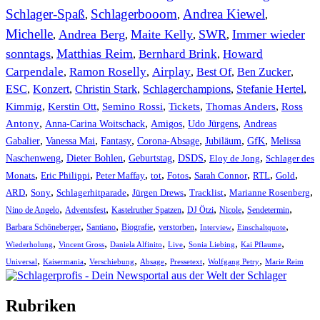
Schlager-Spaß
Schlagerbooom
Andrea Kiewel
,
,
,
Michelle
Andrea Berg
Maite Kelly
SWR
Immer wieder
,
,
,
,
sonntags
Matthias Reim
Bernhard Brink
Howard
,
,
,
Carpendale
Ramon Roselly
Airplay
Best Of
Ben Zucker
,
,
,
,
,
ESC
,
Konzert
,
Christin Stark
,
Schlagerchampions
,
Stefanie Hertel
,
Kimmig
,
Kerstin Ott
,
,
,
,
Semino Rossi
Tickets
Thomas Anders
Ross
,
,
,
,
Antony
Anna-Carina Woitschack
Amigos
Udo Jürgens
Andreas
,
,
,
,
,
,
Gabalier
Vanessa Mai
Fantasy
Corona-Absage
Jubiläum
GfK
Melissa
,
,
,
,
,
Naschenweng
Dieter Bohlen
Geburtstag
DSDS
Eloy de Jong
Schlager des
,
,
,
,
,
,
,
,
Monats
Eric Philippi
Peter Maffay
tot
Fotos
Sarah Connor
RTL
Gold
,
,
,
,
,
,
ARD
Sony
Schlagerhitparade
Jürgen Drews
Tracklist
Marianne Rosenberg
,
,
,
,
,
,
Nino de Angelo
Adventsfest
Kastelruther Spatzen
DJ Ötzi
Nicole
Sendetermin
,
,
,
,
,
,
Barbara Schöneberger
Santiano
Biografie
verstorben
Interview
Einschaltquote
,
,
,
,
,
,
Wiederholung
Vincent Gross
Daniela Alfinito
Live
Sonia Liebing
Kai Pflaume
,
,
,
,
,
,
Universal
Kaisermania
Verschiebung
Absage
Pressetext
Wolfgang Petry
Marie Reim
Rubriken