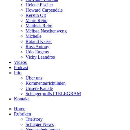
Helene Fischer
Howard Carpendale
Kerstin Ott
Marie Reim
Matthias Reim
Melissa Naschenweng
Michelle
Roland Kaiser
Ross Antony
Udo Jürgens
Vicky Leandros
Videos
Podcast
Info
Über uns
Kommentarrichtlinien
Unsere Kanäle
Schlagerprofis | TELEGRAM
Kontakt
Home
Rubriken
Titelstory
Schlager-News
Neuerscheinungen