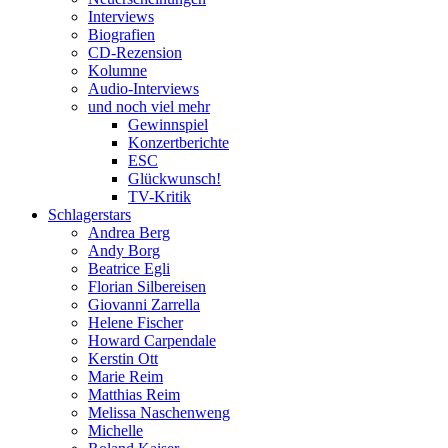
Interviews
Biografien
CD-Rezension
Kolumne
Audio-Interviews
und noch viel mehr
Gewinnspiel
Konzertberichte
ESC
Glückwunsch!
TV-Kritik
Schlagerstars
Andrea Berg
Andy Borg
Beatrice Egli
Florian Silbereisen
Giovanni Zarrella
Helene Fischer
Howard Carpendale
Kerstin Ott
Marie Reim
Matthias Reim
Melissa Naschenweng
Michelle