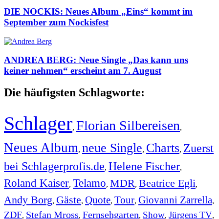
DIE NOCKIS: Neues Album „Eins“ kommt im
September zum Nockisfest
ANDREA BERG: Neue Single „Das kann uns
keiner nehmen“ erscheint am 7. August
Die häufigsten Schlagworte:
Schlager
Florian Silbereisen
,
,
Neues Album
neue Single
Charts
Zuerst
,
,
,
bei Schlagerprofis.de
Helene Fischer
,
,
Roland Kaiser
Telamo
MDR
Beatrice Egli
,
,
,
,
Andy Borg
Gäste
Quote
Tour
Giovanni Zarrella
,
,
,
,
,
ZDF
Stefan Mross
Fernsehgarten
Show
Jürgens TV
,
,
,
,
,