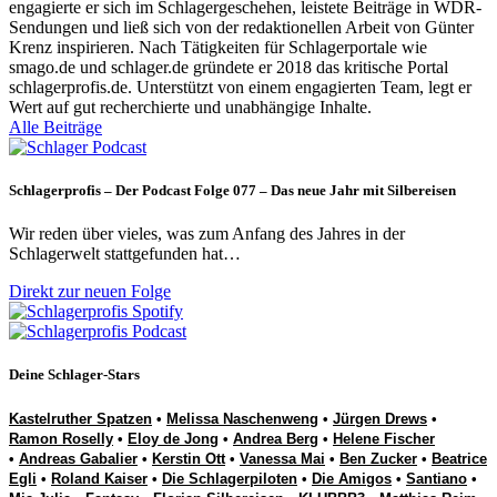
engagierte er sich im Schlagergeschehen, leistete Beiträge in WDR-
Sendungen und ließ sich von der redaktionellen Arbeit von Günter
Krenz inspirieren. Nach Tätigkeiten für Schlagerportale wie
smago.de und schlager.de gründete er 2018 das kritische Portal
schlagerprofis.de. Unterstützt von einem engagierten Team, legt er
Wert auf gut recherchierte und unabhängige Inhalte.
Alle Beiträge
Schlagerprofis – Der Podcast Folge 077 – Das neue Jahr mit Silbereisen
Wir reden über vieles, was zum Anfang des Jahres in der
Schlagerwelt stattgefunden hat…
Direkt zur neuen Folge
Deine Schlager-Stars
Kastelruther Spatzen
•
Melissa Naschenweng
•
Jürgen Drews
•
Ramon Roselly
•
Eloy de Jong
•
Andrea Berg
•
Helene Fischer
•
Andreas Gabalier
•
Kerstin Ott
•
Vanessa Mai
•
Ben Zucker
•
Beatrice
Egli
•
Roland Kaiser
•
Die Schlagerpiloten
•
Die Amigos
•
Santiano
•