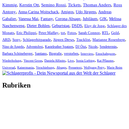
Kimmig
,
Kerstin Ott
,
,
,
,
Semino Rossi
Tickets
Thomas Anders
Ross
,
,
,
,
Antony
Anna-Carina Woitschack
Amigos
Udo Jürgens
Andreas
,
,
,
,
,
,
Gabalier
Vanessa Mai
Fantasy
Corona-Absage
Jubiläum
GfK
Melissa
,
,
,
,
,
Naschenweng
Dieter Bohlen
Geburtstag
DSDS
Eloy de Jong
Schlager des
,
,
,
,
,
,
,
,
Monats
Eric Philippi
Peter Maffay
tot
Fotos
Sarah Connor
RTL
Gold
,
,
,
,
,
,
ARD
Sony
Schlagerhitparade
Jürgen Drews
Tracklist
Marianne Rosenberg
,
,
,
,
,
,
Nino de Angelo
Adventsfest
Kastelruther Spatzen
DJ Ötzi
Nicole
Sendetermin
,
,
,
,
,
,
Barbara Schöneberger
Santiano
Biografie
verstorben
Interview
Einschaltquote
,
,
,
,
,
,
Wiederholung
Vincent Gross
Daniela Alfinito
Live
Sonia Liebing
Kai Pflaume
,
,
,
,
,
,
Universal
Kaisermania
Verschiebung
Absage
Pressetext
Wolfgang Petry
Marie Reim
Rubriken
Titelstory
SchlagerNews
Neuerscheinungen
Interviews
Biographien
CD-Rezension
Kolumne