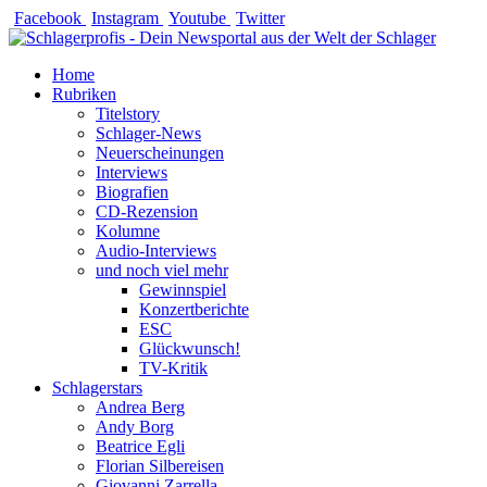
Zum
Facebook
Instagram
Youtube
Twitter
Inhalt
springen
Home
Rubriken
Titelstory
Schlager-News
Neuerscheinungen
Interviews
Biografien
CD-Rezension
Kolumne
Audio-Interviews
und noch viel mehr
Gewinnspiel
Konzertberichte
ESC
Glückwunsch!
TV-Kritik
Schlagerstars
Andrea Berg
Andy Borg
Beatrice Egli
Florian Silbereisen
Giovanni Zarrella