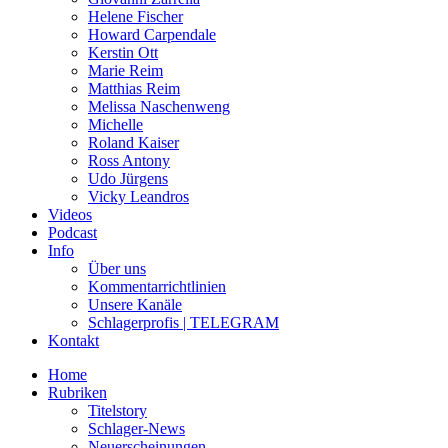
Helene Fischer
Howard Carpendale
Kerstin Ott
Marie Reim
Matthias Reim
Melissa Naschenweng
Michelle
Roland Kaiser
Ross Antony
Udo Jürgens
Vicky Leandros
Videos
Podcast
Info
Über uns
Kommentarrichtlinien
Unsere Kanäle
Schlagerprofis | TELEGRAM
Kontakt
Home
Rubriken
Titelstory
Schlager-News
Neuerscheinungen