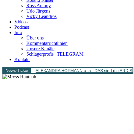
Roland Kaiser
Ross Antony
Udo Jürgens
Vicky Leandros
Videos
Podcast
Info
Über uns
Kommentarrichtlinien
Unsere Kanäle
Schlagerprofis | TELEGRAM
Kontakt
News-Ticker
ALEXANDRA HOFMANN u. a.: DAS sind die ARD Sch