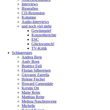
Interviews
Biografien
CD-Rezension
Kolumne
Audio-Interviews
und noch viel mehr
Gewinnspiel
Konzertberichte
ESC
Glückwunsch!
TV-Kritik
Schlagerstars
Andrea Berg
Andy Borg
Beatrice Egli
Florian Silbereisen
Giovanni Zarrella
Helene Fischer
Howard Carpendale
Kerstin Ott
Marie Reim
Matthias Reim
Melissa Naschenweng
Michelle