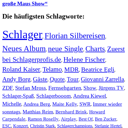
große Maus Show“
Die häufigsten Schlagworte:
Schlager
Florian Silbereisen
,
,
Neues Album
neue Single
Charts
Zuerst
,
,
,
bei Schlagerprofis.de
Helene Fischer
,
,
Roland Kaiser
Telamo
MDR
Beatrice Egli
,
,
,
,
Andy Borg
Gäste
Quote
Tour
Giovanni Zarrella
,
,
,
,
,
ZDF
Stefan Mross
Fernsehgarten
Show
Jürgens TV
,
,
,
,
,
Schlager-Spaß
Schlagerbooom
Andrea Kiewel
,
,
,
Michelle
Andrea Berg
Maite Kelly
SWR
Immer wieder
,
,
,
,
sonntags
Matthias Reim
Bernhard Brink
Howard
,
,
,
Carpendale
Ramon Roselly
Airplay
Best Of
Ben Zucker
,
,
,
,
,
ESC
,
Konzert
,
Christin Stark
,
Schlagerchampions
,
Stefanie Hertel
,