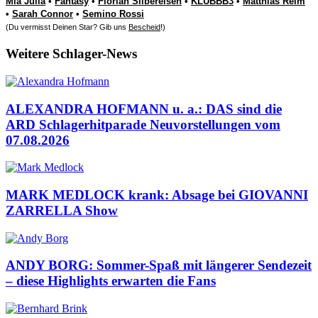
Mia Julia
•
Fantasy
•
Florian Silbereisen
•
KLUBBB3
•
Matthias Reim
•
Sarah Connor
•
Semino Rossi
(Du vermisst Deinen Star? Gib uns
Bescheid
!)
Weitere Schlager-News
ALEXANDRA HOFMANN u. a.: DAS sind die
ARD Schlagerhitparade Neuvorstellungen vom
07.08.2026
MARK MEDLOCK krank: Absage bei GIOVANNI
ZARRELLA Show
ANDY BORG: Sommer-Spaß mit längerer Sendezeit
– diese Highlights erwarten die Fans