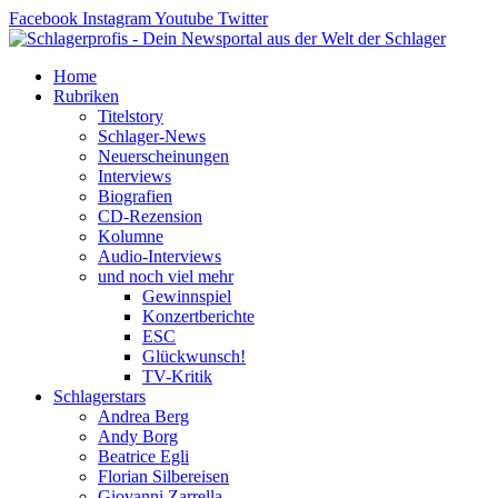
Zum
Facebook
Instagram
Youtube
Twitter
Inhalt
springen
Home
Rubriken
Titelstory
Schlager-News
Neuerscheinungen
Interviews
Biografien
CD-Rezension
Kolumne
Audio-Interviews
und noch viel mehr
Gewinnspiel
Konzertberichte
ESC
Glückwunsch!
TV-Kritik
Schlagerstars
Andrea Berg
Andy Borg
Beatrice Egli
Florian Silbereisen
Giovanni Zarrella