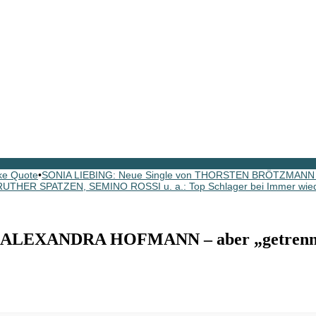
ke Quote
•
SONIA LIEBING: Neue Single von THORSTEN BRÖTZMANN p
HER SPATZEN, SEMINO ROSSI u. a.: Top Schlager bei Immer wied
& ALEXANDRA HOFMANN – aber „getrenn