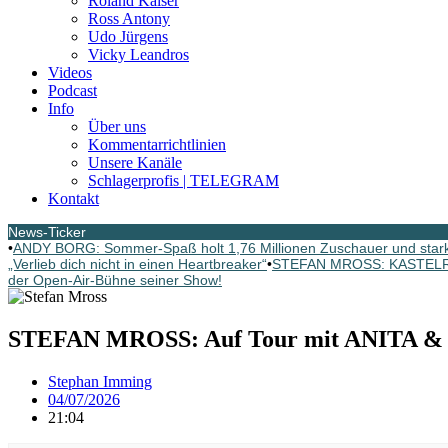
Roland Kaiser
Ross Antony
Udo Jürgens
Vicky Leandros
Videos
Podcast
Info
Über uns
Kommentarrichtlinien
Unsere Kanäle
Schlagerprofis | TELEGRAM
Kontakt
News-Ticker
•
ANDY BORG: Sommer-Spaß holt 1,76 Millionen Zuschauer und star
„Verlieb dich nicht in einen Heartbreaker“
•
STEFAN MROSS: KASTELRUT
der Open-Air-Bühne seiner Show!
STEFAN MROSS: Auf Tour mit ANITA 
Stephan Imming
04/07/2026
21:04