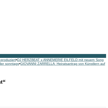
roduziert
•
DJ HERZBEAT x ANNEMERIE EILFELD mit neuem Song
er sonntags
•
GIOVANNI ZARRELLA: Heiratsantrag von Künstlern auf
t“