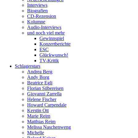
Interviews
Biografien
CD-Rezension
Kolumne
Audio-Interviews
und noch viel mehr
Gewinnspiel
Konzertberichte
ESC
Glückwunsch!
TV-Kritik
Schlagerstars
Andrea Berg
Andy Borg
Beatrice Egli
Florian Silbereisen
Giovanni Zarrella
Helene Fischer
Howard Carpendale
Kerstin Ott
Marie Reim
Matthias Reim
Melissa Naschenweng
Michelle