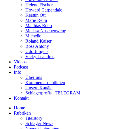
Helene Fischer
Howard Carpendale
Kerstin Ott
Marie Reim
Matthias Reim
Melissa Naschenweng
Michelle
Roland Kaiser
Ross Antony
Udo Jürgens
Vicky Leandros
Videos
Podcast
Info
Über uns
Kommentarrichtlinien
Unsere Kanäle
Schlagerprofis | TELEGRAM
Kontakt
Home
Rubriken
Titelstory
Schlager-News
Neuerscheinungen