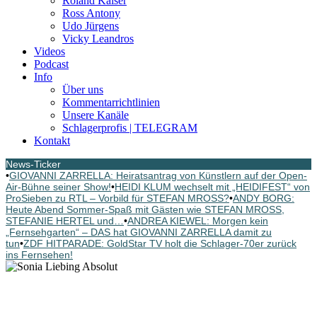
Roland Kaiser
Ross Antony
Udo Jürgens
Vicky Leandros
Videos
Podcast
Info
Über uns
Kommentarrichtlinien
Unsere Kanäle
Schlagerprofis | TELEGRAM
Kontakt
News-Ticker
•
GIOVANNI ZARRELLA: Heiratsantrag von Künstlern auf der Open-
Air-Bühne seiner Show!
•
HEIDI KLUM wechselt mit „HEIDIFEST“ von
ProSieben zu RTL – Vorbild für STEFAN MROSS?
•
ANDY BORG:
Heute Abend Sommer-Spaß mit Gästen wie STEFAN MROSS,
STEFANIE HERTEL und…
•
ANDREA KIEWEL: Morgen kein
„Fernsehgarten“ – DAS hat GIOVANNI ZARRELLA damit zu
tun
•
ZDF HITPARADE: GoldStar TV holt die Schlager-70er zurück
ins Fernsehen!