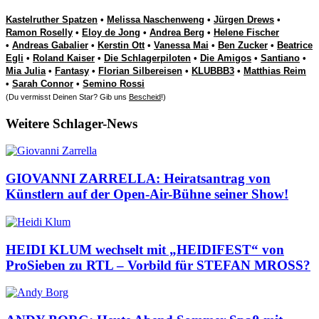
Kastelruther Spatzen
•
Melissa Naschenweng
•
Jürgen Drews
•
Ramon Roselly
•
Eloy de Jong
•
Andrea Berg
•
Helene Fischer
•
Andreas Gabalier
•
Kerstin Ott
•
Vanessa Mai
•
Ben Zucker
•
Beatrice
Egli
•
Roland Kaiser
•
Die Schlagerpiloten
•
Die Amigos
•
Santiano
•
Mia Julia
•
Fantasy
•
Florian Silbereisen
•
KLUBBB3
•
Matthias Reim
•
Sarah Connor
•
Semino Rossi
(Du vermisst Deinen Star? Gib uns
Bescheid
!)
Weitere Schlager-News
GIOVANNI ZARRELLA: Heiratsantrag von
Künstlern auf der Open-Air-Bühne seiner Show!
HEIDI KLUM wechselt mit „HEIDIFEST“ von
ProSieben zu RTL – Vorbild für STEFAN MROSS?