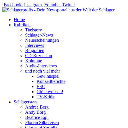
Zum
Facebook
Instagram
Youtube
Twitter
Inhalt
springen
Home
Rubriken
Titelstory
Schlager-News
Neuerscheinungen
Interviews
Biografien
CD-Rezension
Kolumne
Audio-Interviews
und noch viel mehr
Gewinnspiel
Konzertberichte
ESC
Glückwunsch!
TV-Kritik
Schlagerstars
Andrea Berg
Andy Borg
Beatrice Egli
Florian Silbereisen
Giovanni Zarrella