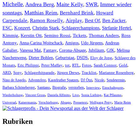
Michelle
Andrea Berg
Maite Kelly
SWR
Immer wieder
,
,
,
,
sonntags
Matthias Reim
Bernhard Brink
Howard
,
,
,
Carpendale
Ramon Roselly
Airplay
Best Of
Ben Zucker
,
,
,
,
,
ESC
,
Konzert
,
Christin Stark
,
Schlagerchampions
,
Stefanie Hertel
,
Kimmig
,
Kerstin Ott
,
,
,
,
Semino Rossi
Tickets
Thomas Anders
Ross
,
,
,
,
Antony
Anna-Carina Woitschack
Amigos
Udo Jürgens
Andreas
,
,
,
,
,
,
Gabalier
Vanessa Mai
Fantasy
Corona-Absage
Jubiläum
GfK
Melissa
,
,
,
,
,
Naschenweng
Dieter Bohlen
Geburtstag
DSDS
Eloy de Jong
Schlager des
,
,
,
,
,
,
,
,
Monats
Eric Philippi
Peter Maffay
tot
RTL
Fotos
Sarah Connor
Gold
,
,
,
,
,
,
ARD
Sony
Schlagerhitparade
Jürgen Drews
Tracklist
Marianne Rosenberg
,
,
,
,
,
,
Nino de Angelo
Adventsfest
Kastelruther Spatzen
DJ Ötzi
Nicole
Sendetermin
,
,
,
,
,
,
Barbara Schöneberger
Santiano
Biografie
verstorben
Interview
Einschaltquote
,
,
,
,
,
,
Wiederholung
Vincent Gross
Daniela Alfinito
Live
Sonia Liebing
Kai Pflaume
,
,
,
,
,
,
Universal
Kaisermania
Verschiebung
Absage
Pressetext
Wolfgang Petry
Marie Reim
Rubriken
Titelstory