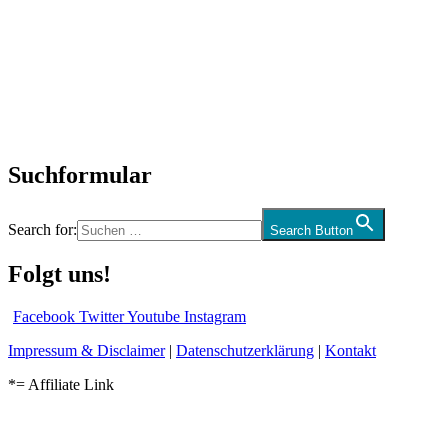
SchlagerNews
Neuerscheinungen
Interviews
Biographien
CD-Rezension
Kolumne
Audio-Interviews
und mehr…
Suchformular
Search for:
Search Button
Folgt uns!
Facebook
Twitter
Youtube
Instagram
Impressum & Disclaimer
|
Datenschutzerklärung
|
Kontakt
*= Affiliate Link