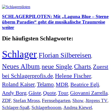
SCHLAGERPILOTEN: Mit „Laguna Blue – Sterne
überm Paradies“ geht die musikalische Traumreise
weiter
Die häufigsten Schlagworte:
Schlager
Florian Silbereisen
,
,
Neues Album
neue Single
Charts
Zuerst
,
,
,
bei Schlagerprofis.de
Helene Fischer
,
,
Roland Kaiser
Telamo
MDR
Beatrice Egli
,
,
,
,
Andy Borg
Gäste
Quote
Tour
Giovanni Zarrella
,
,
,
,
,
ZDF
Stefan Mross
Fernsehgarten
Show
Jürgens TV
,
,
,
,
,
Schlager-Spaß
Schlagerbooom
Andrea Kiewel
,
,
,