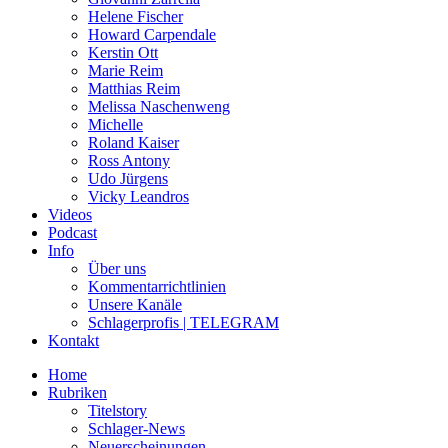
Helene Fischer
Howard Carpendale
Kerstin Ott
Marie Reim
Matthias Reim
Melissa Naschenweng
Michelle
Roland Kaiser
Ross Antony
Udo Jürgens
Vicky Leandros
Videos
Podcast
Info
Über uns
Kommentarrichtlinien
Unsere Kanäle
Schlagerprofis | TELEGRAM
Kontakt
Home
Rubriken
Titelstory
Schlager-News
Neuerscheinungen