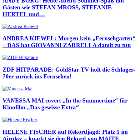
ANDY BORG: Heute Abend Sommer-Spaß mit
Gästen wie STEFAN MROSS, STEFANIE
HERTEL und…
ANDREA KIEWEL: Morgen kein „Fernsehgarten“
– DAS hat GIOVANNI ZARRELLA damit zu tun
ZDF HITPARADE: GoldStar TV holt die Schlager-
70er zurück ins Fernsehen!
VANESSA MAI covert „In the Summertime“ für
Kinofilm „Das gewisse Extra“
HELENE FISCHER auf Rekordjagd: Platz 1 im
Airplay – knackt sie den Rekord von MAITE