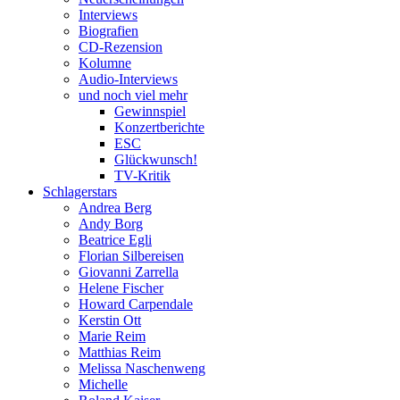
Interviews
Biografien
CD-Rezension
Kolumne
Audio-Interviews
und noch viel mehr
Gewinnspiel
Konzertberichte
ESC
Glückwunsch!
TV-Kritik
Schlagerstars
Andrea Berg
Andy Borg
Beatrice Egli
Florian Silbereisen
Giovanni Zarrella
Helene Fischer
Howard Carpendale
Kerstin Ott
Marie Reim
Matthias Reim
Melissa Naschenweng
Michelle