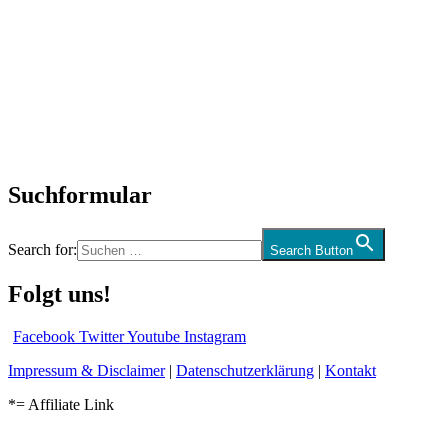
Titelstory
SchlagerNews
Neuerscheinungen
Interviews
Biographien
CD-Rezension
Kolumne
Audio-Interviews
und mehr…
Suchformular
Search for:
Search Button
Folgt uns!
Facebook
Twitter
Youtube
Instagram
Impressum & Disclaimer
|
Datenschutzerklärung
|
Kontakt
*= Affiliate Link