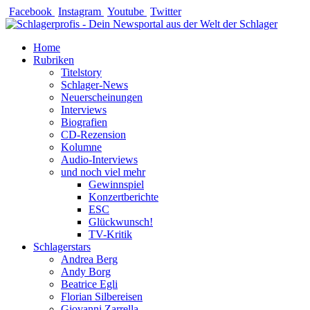
Zum
Facebook
Instagram
Youtube
Twitter
Inhalt
springen
Home
Rubriken
Titelstory
Schlager-News
Neuerscheinungen
Interviews
Biografien
CD-Rezension
Kolumne
Audio-Interviews
und noch viel mehr
Gewinnspiel
Konzertberichte
ESC
Glückwunsch!
TV-Kritik
Schlagerstars
Andrea Berg
Andy Borg
Beatrice Egli
Florian Silbereisen
Giovanni Zarrella