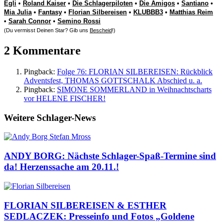
Egli
•
Roland Kaiser
•
Die Schlagerpiloten
•
Die Amigos
•
Santiano
•
Mia Julia
•
Fantasy
•
Florian Silbereisen
•
KLUBBB3
•
Matthias Reim
•
Sarah Connor
•
Semino Rossi
(Du vermisst Deinen Star? Gib uns
Bescheid
!)
2 Kommentare
Pingback:
Folge 76: FLORIAN SILBEREISEN: Rückblick
Adventsfest, THOMAS GOTTSCHALK Abschied u. a.
Pingback:
SIMONE SOMMERLAND in Weihnachtscharts
vor HELENE FISCHER!
Weitere Schlager-News
ANDY BORG: Nächste Schlager-Spaß-Termine sind
da! Herzenssache am 20.11.!
FLORIAN SILBEREISEN & ESTHER
SEDLACZEK: Presseinfo und Fotos „Goldene