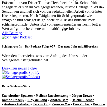
Präsentation von Dieter Thomas Heck beeindruckt. Schon früh
engagierte er sich im Schlagergeschehen, leistete Beiträge in WDR-
Sendungen und ließ sich von der redaktionellen Arbeit von Günter
Krenz inspirieren. Nach Tätigkeiten für Schlagerportale wie
smago.de und schlager.de gründete er 2018 das kritische Portal
schlagerprofis.de. Unterstützt von einem engagierten Team, legt er
Wert auf gut recherchierte und unabhängige Inhalte.
Alle Beiträge
Schlagerprofis – Der Podcast Folge 077 – Das neue Jahr mit Silbereisen
Wir reden über vieles, was zum Anfang des Jahres in der
Schlagerwelt stattgefunden hat…
Direkt zur neuen Folge
Deine Schlager-Stars
Kastelruther Spatzen
•
Melissa Naschenweng
•
Jürgen Drews
•
Ramon Roselly
•
Eloy de Jong
•
Andrea Berg
•
Helene Fischer
•
Andreas Gabalier
•
Kerstin Ott
•
Vanessa Mai
•
Ben Zucker
•
Beatrice