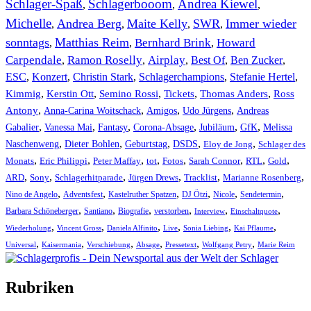
Schlager-Spaß
Schlagerbooom
Andrea Kiewel
,
,
,
Michelle
Andrea Berg
Maite Kelly
SWR
Immer wieder
,
,
,
,
sonntags
Matthias Reim
Bernhard Brink
Howard
,
,
,
Carpendale
Ramon Roselly
Airplay
Best Of
Ben Zucker
,
,
,
,
,
ESC
,
Konzert
,
Christin Stark
,
Schlagerchampions
,
Stefanie Hertel
,
Kimmig
,
Kerstin Ott
,
,
,
,
Semino Rossi
Tickets
Thomas Anders
Ross
,
,
,
,
Antony
Anna-Carina Woitschack
Amigos
Udo Jürgens
Andreas
,
,
,
,
,
,
Gabalier
Vanessa Mai
Fantasy
Corona-Absage
Jubiläum
GfK
Melissa
,
,
,
,
,
Naschenweng
Dieter Bohlen
Geburtstag
DSDS
Eloy de Jong
Schlager des
,
,
,
,
,
,
,
,
Monats
Eric Philippi
Peter Maffay
tot
Fotos
Sarah Connor
RTL
Gold
,
,
,
,
,
,
ARD
Sony
Schlagerhitparade
Jürgen Drews
Tracklist
Marianne Rosenberg
,
,
,
,
,
,
Nino de Angelo
Adventsfest
Kastelruther Spatzen
DJ Ötzi
Nicole
Sendetermin
,
,
,
,
,
,
Barbara Schöneberger
Santiano
Biografie
verstorben
Interview
Einschaltquote
,
,
,
,
,
,
Wiederholung
Vincent Gross
Daniela Alfinito
Live
Sonia Liebing
Kai Pflaume
,
,
,
,
,
,
Universal
Kaisermania
Verschiebung
Absage
Pressetext
Wolfgang Petry
Marie Reim
Rubriken