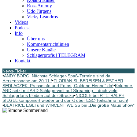
Roland Kaiser
Ross Antony
Udo Jürgens
Vicky Leandros
Videos
Podcast
Info
Über uns
Kommentarrichtlinien
Unsere Kanäle
Schlagerprofis | TELEGRAM
Kontakt
News-Ticker
•
ANDY BORG: Nächste Schlager-Spaß-Termine sind da!
Herzenssache am 20.11.!
•
FLORIAN SILBEREISEN & ESTHER
SEDLACZEK: Presseinfo und Fotos „Goldene Henne“ da!
•
Kolumne:
ARD setzt mit ARD Schlagerwelt auf Streaming – doch viele
Schlagerfans bleiben auf der Strecke
•
NICOLE bei RTL: RALPH
SIEGEL komponiert wieder und denkt über ESC-Teilnahme nach!
•
BEATRICE EGLI und WINCENT WEISS bei „Die große Maus Show“