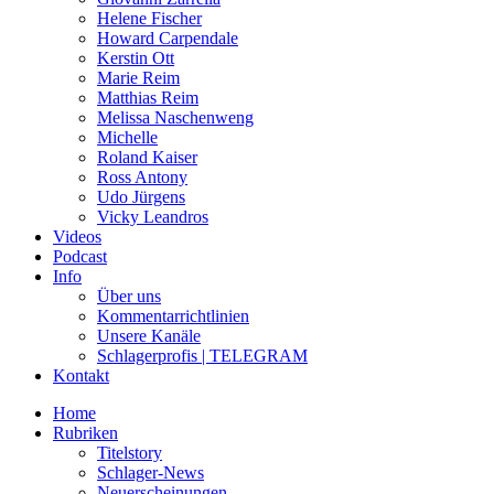
Helene Fischer
Howard Carpendale
Kerstin Ott
Marie Reim
Matthias Reim
Melissa Naschenweng
Michelle
Roland Kaiser
Ross Antony
Udo Jürgens
Vicky Leandros
Videos
Podcast
Info
Über uns
Kommentarrichtlinien
Unsere Kanäle
Schlagerprofis | TELEGRAM
Kontakt
Home
Rubriken
Titelstory
Schlager-News
Neuerscheinungen