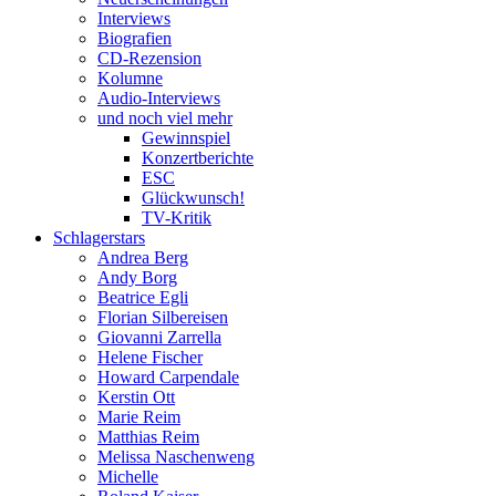
Interviews
Biografien
CD-Rezension
Kolumne
Audio-Interviews
und noch viel mehr
Gewinnspiel
Konzertberichte
ESC
Glückwunsch!
TV-Kritik
Schlagerstars
Andrea Berg
Andy Borg
Beatrice Egli
Florian Silbereisen
Giovanni Zarrella
Helene Fischer
Howard Carpendale
Kerstin Ott
Marie Reim
Matthias Reim
Melissa Naschenweng
Michelle