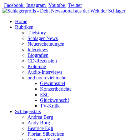
Zum
Facebook
Instagram
Youtube
Twitter
Inhalt
springen
Home
Rubriken
Titelstory
Schlager-News
Neuerscheinungen
Interviews
Biografien
CD-Rezension
Kolumne
Audio-Interviews
und noch viel mehr
Gewinnspiel
Konzertberichte
ESC
Glückwunsch!
TV-Kritik
Schlagerstars
Andrea Berg
Andy Borg
Beatrice Egli
Florian Silbereisen
Giovanni Zarrella