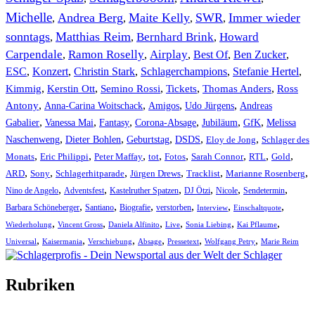
Michelle
Andrea Berg
Maite Kelly
SWR
Immer wieder
,
,
,
,
sonntags
Matthias Reim
Bernhard Brink
Howard
,
,
,
Carpendale
Ramon Roselly
Airplay
Best Of
Ben Zucker
,
,
,
,
,
ESC
,
Konzert
,
Christin Stark
,
Schlagerchampions
,
Stefanie Hertel
,
Kimmig
,
Kerstin Ott
,
,
,
,
Semino Rossi
Tickets
Thomas Anders
Ross
,
,
,
,
Antony
Anna-Carina Woitschack
Amigos
Udo Jürgens
Andreas
,
,
,
,
,
,
Gabalier
Vanessa Mai
Fantasy
Corona-Absage
Jubiläum
GfK
Melissa
,
,
,
,
,
Naschenweng
Dieter Bohlen
Geburtstag
DSDS
Eloy de Jong
Schlager des
,
,
,
,
,
,
,
,
Monats
Eric Philippi
Peter Maffay
tot
Fotos
Sarah Connor
RTL
Gold
,
,
,
,
,
,
ARD
Sony
Schlagerhitparade
Jürgen Drews
Tracklist
Marianne Rosenberg
,
,
,
,
,
,
Nino de Angelo
Adventsfest
Kastelruther Spatzen
DJ Ötzi
Nicole
Sendetermin
,
,
,
,
,
,
Barbara Schöneberger
Santiano
Biografie
verstorben
Interview
Einschaltquote
,
,
,
,
,
,
Wiederholung
Vincent Gross
Daniela Alfinito
Live
Sonia Liebing
Kai Pflaume
,
,
,
,
,
,
Universal
Kaisermania
Verschiebung
Absage
Pressetext
Wolfgang Petry
Marie Reim
Rubriken
Titelstory