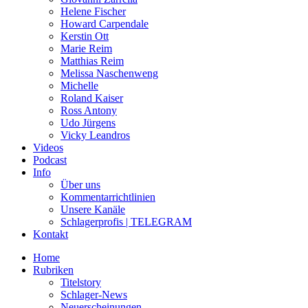
Helene Fischer
Howard Carpendale
Kerstin Ott
Marie Reim
Matthias Reim
Melissa Naschenweng
Michelle
Roland Kaiser
Ross Antony
Udo Jürgens
Vicky Leandros
Videos
Podcast
Info
Über uns
Kommentarrichtlinien
Unsere Kanäle
Schlagerprofis | TELEGRAM
Kontakt
Home
Rubriken
Titelstory
Schlager-News
Neuerscheinungen