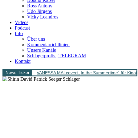
Roland Kaiser
Ross Antony
Udo Jürgens
Vicky Leandros
Videos
Podcast
Info
Über uns
Kommentarrichtlinien
Unsere Kanäle
Schlagerprofis | TELEGRAM
Kontakt
News-Ticker
VANESSA MAI covert „In the Summertime“ für Kinofi