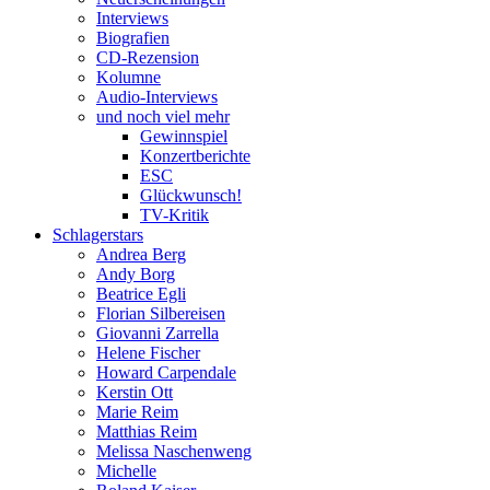
Interviews
Biografien
CD-Rezension
Kolumne
Audio-Interviews
und noch viel mehr
Gewinnspiel
Konzertberichte
ESC
Glückwunsch!
TV-Kritik
Schlagerstars
Andrea Berg
Andy Borg
Beatrice Egli
Florian Silbereisen
Giovanni Zarrella
Helene Fischer
Howard Carpendale
Kerstin Ott
Marie Reim
Matthias Reim
Melissa Naschenweng
Michelle