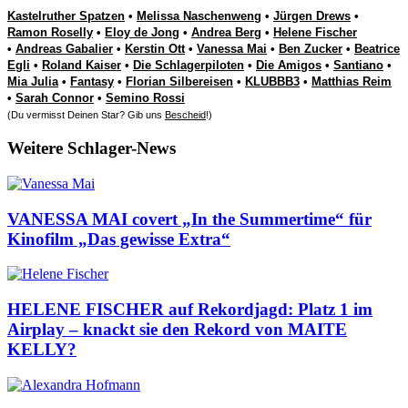
Kastelruther Spatzen
•
Melissa Naschenweng
•
Jürgen Drews
•
Ramon Roselly
•
Eloy de Jong
•
Andrea Berg
•
Helene Fischer
•
Andreas Gabalier
•
Kerstin Ott
•
Vanessa Mai
•
Ben Zucker
•
Beatrice
Egli
•
Roland Kaiser
•
Die Schlagerpiloten
•
Die Amigos
•
Santiano
•
Mia Julia
•
Fantasy
•
Florian Silbereisen
•
KLUBBB3
•
Matthias Reim
•
Sarah Connor
•
Semino Rossi
(Du vermisst Deinen Star? Gib uns
Bescheid
!)
Weitere Schlager-News
VANESSA MAI covert „In the Summertime“ für
Kinofilm „Das gewisse Extra“
HELENE FISCHER auf Rekordjagd: Platz 1 im
Airplay – knackt sie den Rekord von MAITE
KELLY?