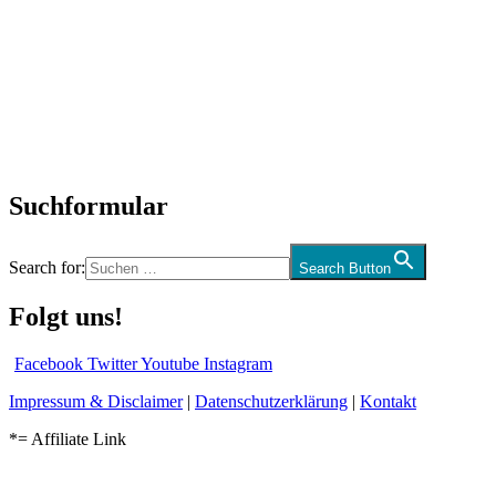
SchlagerNews
Neuerscheinungen
Interviews
Biographien
CD-Rezension
Kolumne
Audio-Interviews
und mehr…
Suchformular
Search for:
Search Button
Folgt uns!
Facebook
Twitter
Youtube
Instagram
Impressum & Disclaimer
|
Datenschutzerklärung
|
Kontakt
*= Affiliate Link