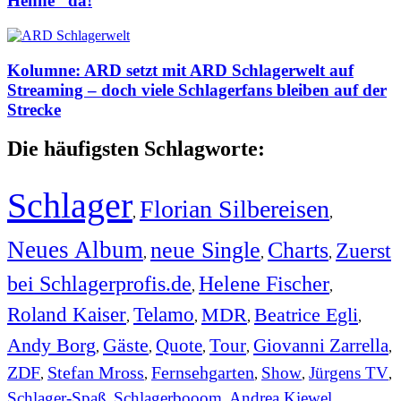
Henne“ da!
Kolumne: ARD setzt mit ARD Schlagerwelt auf
Streaming – doch viele Schlagerfans bleiben auf der
Strecke
Die häufigsten Schlagworte:
Schlager
Florian Silbereisen
,
,
Neues Album
neue Single
Charts
Zuerst
,
,
,
bei Schlagerprofis.de
Helene Fischer
,
,
Roland Kaiser
Telamo
MDR
Beatrice Egli
,
,
,
,
Andy Borg
Gäste
Quote
Tour
Giovanni Zarrella
,
,
,
,
,
ZDF
Stefan Mross
Fernsehgarten
Show
Jürgens TV
,
,
,
,
,
Schlager-Spaß
Schlagerbooom
Andrea Kiewel
,
,
,