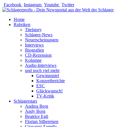
Zum
Facebook
Instagram
Youtube
Twitter
Inhalt
springen
Home
Rubriken
Titelstory
Schlager-News
Neuerscheinungen
Interviews
Biografien
CD-Rezension
Kolumne
Audio-Interviews
und noch viel mehr
Gewinnspiel
Konzertberichte
ESC
Glückwunsch!
TV-Kritik
Schlagerstars
Andrea Berg
Andy Borg
Beatrice Egli
Florian Silbereisen
Giovanni Zarrella