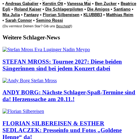
•
Andreas Gabalier
•
Kerstin Ott
•
Vanessa Mai
•
Ben Zucker
•
Beatrice
Egli
•
Roland Kaiser
•
Die Schlagerpiloten
•
Die Amigos
•
Santiano
•
Mia Julia
•
Fantasy
•
Florian Silbereisen
•
KLUBBB3
•
Matthias Reim
•
Sarah Connor
•
Semino Rossi
(Du vermisst Deinen Star? Gib uns
Bescheid
!)
Weitere Schlager-News
STEFAN MROSS: Tournee 2027: Diese beiden
Sängerinnen sind bei jedem Konzert dabei
ANDY BORG: Nächste Schlager-Spaß-Termine sind
da! Herzenssache am 20.11.!
FLORIAN SILBEREISEN & ESTHER
SEDLACZEK: Presseinfo und Fotos „Goldene
Henne“ da!