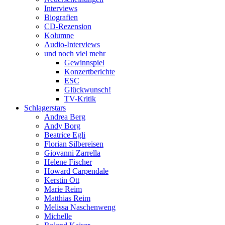
Interviews
Biografien
CD-Rezension
Kolumne
Audio-Interviews
und noch viel mehr
Gewinnspiel
Konzertberichte
ESC
Glückwunsch!
TV-Kritik
Schlagerstars
Andrea Berg
Andy Borg
Beatrice Egli
Florian Silbereisen
Giovanni Zarrella
Helene Fischer
Howard Carpendale
Kerstin Ott
Marie Reim
Matthias Reim
Melissa Naschenweng
Michelle