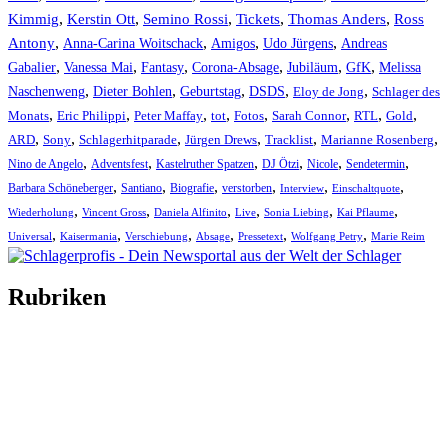
Kimmig
,
Kerstin Ott
,
,
,
,
Semino Rossi
Tickets
Thomas Anders
Ross
,
,
,
,
Antony
Anna-Carina Woitschack
Amigos
Udo Jürgens
Andreas
,
,
,
,
,
,
Gabalier
Vanessa Mai
Fantasy
Corona-Absage
Jubiläum
GfK
Melissa
,
,
,
,
,
Naschenweng
Dieter Bohlen
Geburtstag
DSDS
Eloy de Jong
Schlager des
,
,
,
,
,
,
,
,
Monats
Eric Philippi
Peter Maffay
tot
Fotos
Sarah Connor
RTL
Gold
,
,
,
,
,
,
ARD
Sony
Schlagerhitparade
Jürgen Drews
Tracklist
Marianne Rosenberg
,
,
,
,
,
,
Nino de Angelo
Adventsfest
Kastelruther Spatzen
DJ Ötzi
Nicole
Sendetermin
,
,
,
,
,
,
Barbara Schöneberger
Santiano
Biografie
verstorben
Interview
Einschaltquote
,
,
,
,
,
,
Wiederholung
Vincent Gross
Daniela Alfinito
Live
Sonia Liebing
Kai Pflaume
,
,
,
,
,
,
Universal
Kaisermania
Verschiebung
Absage
Pressetext
Wolfgang Petry
Marie Reim
Rubriken
Titelstory
SchlagerNews
Neuerscheinungen
Interviews
Biographien
CD-Rezension
Kolumne