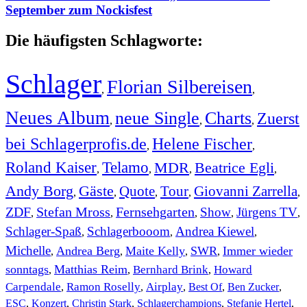
September zum Nockisfest
Die häufigsten Schlagworte:
Schlager
Florian Silbereisen
,
,
Neues Album
neue Single
Charts
Zuerst
,
,
,
bei Schlagerprofis.de
Helene Fischer
,
,
Roland Kaiser
Telamo
MDR
Beatrice Egli
,
,
,
,
Andy Borg
Gäste
Quote
Tour
Giovanni Zarrella
,
,
,
,
,
ZDF
Stefan Mross
Fernsehgarten
Show
Jürgens TV
,
,
,
,
,
Schlager-Spaß
Schlagerbooom
Andrea Kiewel
,
,
,
Michelle
Andrea Berg
Maite Kelly
SWR
Immer wieder
,
,
,
,
sonntags
Matthias Reim
Bernhard Brink
Howard
,
,
,
Carpendale
Ramon Roselly
Airplay
Best Of
Ben Zucker
,
,
,
,
,
ESC
,
Konzert
,
Christin Stark
,
Schlagerchampions
,
Stefanie Hertel
,