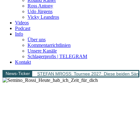
Roland Kaiser
Ross Antony
Udo Jürgens
Vicky Leandros
Videos
Podcast
Info
Über uns
Kommentarrichtlinien
Unsere Kanäle
Schlagerprofis | TELEGRAM
Kontakt
News-Ticker
STEFAN MROSS: Tournee 2027: Diese beiden Sänge