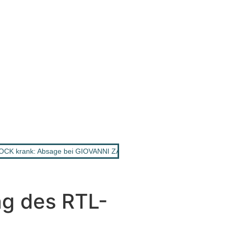
CK krank: Absage bei GIOVANNI ZARRELLA Show
•
ANDY BORG: 
ng des RTL-