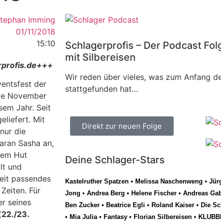
tephan Imming
01/11/2018
15:10
Schlagerprofis – Der Podcast Fol
mit Silbereisen
rprofis.de+++
Wir reden über vieles, was zum Anfang de
ventsfest der
stattgefunden hat…
nde November
sem Jahr. Seit
liefert. Mit
Direkt zur neuen Folge
nur die
daran Sasha an,
dem Hut
Deine Schlager-Stars
lt und
eit passendes
Kastelruther Spatzen
•
Melissa Naschenweng
•
Jür
Zeiten. Für
Jong
•
Andrea Berg
•
Helene Fischer
•
Andreas Gab
er seines
Ben Zucker
•
Beatrice Egli
•
Roland Kaiser
•
Die Sc
(
22./23.
•
Mia Julia
•
Fantasy
•
Florian Silbereisen
•
KLUBB