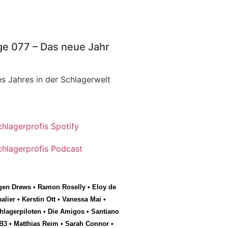
ge 077 – Das neue Jahr
s Jahres in der Schlagerwelt
gen Drews
•
Ramon Roselly
•
Eloy de
alier
•
Kerstin Ott
•
Vanessa Mai
•
hlagerpiloten
•
Die Amigos
•
Santiano
B3
•
Matthias Reim
•
Sarah Connor
•