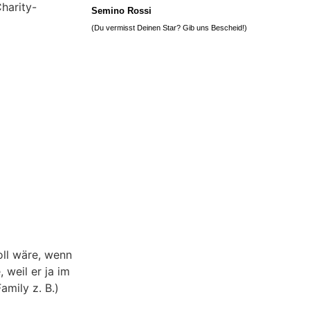
Charity-
Semino Rossi
(Du vermisst Deinen Star? Gib uns
Bescheid
!)
oll wäre, wenn
 weil er ja im
amily z. B.)