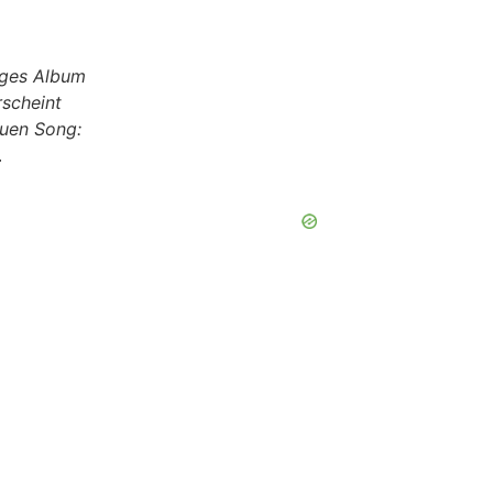
iges Album
rscheint
euen Song:
L