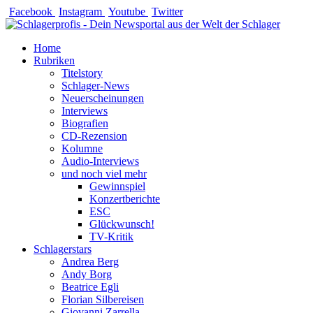
Zum
Facebook
Instagram
Youtube
Twitter
Inhalt
springen
Home
Rubriken
Titelstory
Schlager-News
Neuerscheinungen
Interviews
Biografien
CD-Rezension
Kolumne
Audio-Interviews
und noch viel mehr
Gewinnspiel
Konzertberichte
ESC
Glückwunsch!
TV-Kritik
Schlagerstars
Andrea Berg
Andy Borg
Beatrice Egli
Florian Silbereisen
Giovanni Zarrella