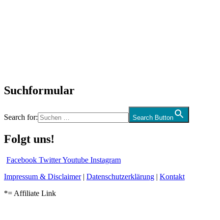
SchlagerNews
Neuerscheinungen
Interviews
Biographien
CD-Rezension
Kolumne
Audio-Interviews
und mehr…
Suchformular
Search for:
Search Button
Folgt uns!
Facebook
Twitter
Youtube
Instagram
Impressum & Disclaimer
|
Datenschutzerklärung
|
Kontakt
*= Affiliate Link