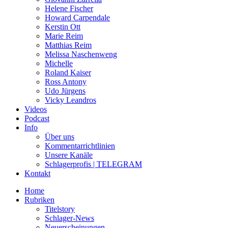
Helene Fischer
Howard Carpendale
Kerstin Ott
Marie Reim
Matthias Reim
Melissa Naschenweng
Michelle
Roland Kaiser
Ross Antony
Udo Jürgens
Vicky Leandros
Videos
Podcast
Info
Über uns
Kommentarrichtlinien
Unsere Kanäle
Schlagerprofis | TELEGRAM
Kontakt
Home
Rubriken
Titelstory
Schlager-News
Neuerscheinungen