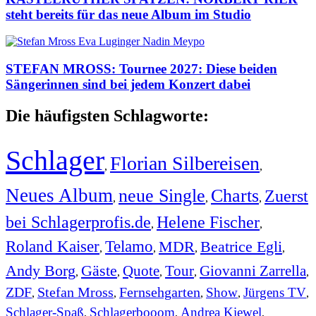
steht bereits für das neue Album im Studio
STEFAN MROSS: Tournee 2027: Diese beiden
Sängerinnen sind bei jedem Konzert dabei
Die häufigsten Schlagworte:
Schlager
Florian Silbereisen
,
,
Neues Album
neue Single
Charts
Zuerst
,
,
,
bei Schlagerprofis.de
Helene Fischer
,
,
Roland Kaiser
Telamo
MDR
Beatrice Egli
,
,
,
,
Andy Borg
Gäste
Quote
Tour
Giovanni Zarrella
,
,
,
,
,
ZDF
Stefan Mross
Fernsehgarten
Show
Jürgens TV
,
,
,
,
,
Schlager-Spaß
Schlagerbooom
Andrea Kiewel
,
,
,