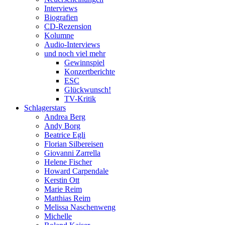
Interviews
Biografien
CD-Rezension
Kolumne
Audio-Interviews
und noch viel mehr
Gewinnspiel
Konzertberichte
ESC
Glückwunsch!
TV-Kritik
Schlagerstars
Andrea Berg
Andy Borg
Beatrice Egli
Florian Silbereisen
Giovanni Zarrella
Helene Fischer
Howard Carpendale
Kerstin Ott
Marie Reim
Matthias Reim
Melissa Naschenweng
Michelle