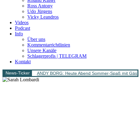
Roland Kaiser
Ross Antony
Udo Jürgens
Vicky Leandros
Videos
Podcast
Info
Über uns
Kommentarrichtlinien
Unsere Kanäle
Schlagerprofis | TELEGRAM
Kontakt
News-Ticker
ANDY BORG: Heute Abend Sommer-Spaß mit Gäs