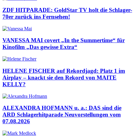
ZDF HITPARADE: GoldStar TV holt die Schlager-
70er zurück ins Fernsehen!
VANESSA MAI covert „In the Summertime“ für
Kinofilm „Das gewisse Extra“
HELENE FISCHER auf Rekordjagd: Platz 1 im
Airplay – knackt sie den Rekord von MAITE
KELLY?
ALEXANDRA HOFMANN u. a.: DAS sind die
ARD Schlagerhitparade Neuvorstellungen vom
07.08.2026