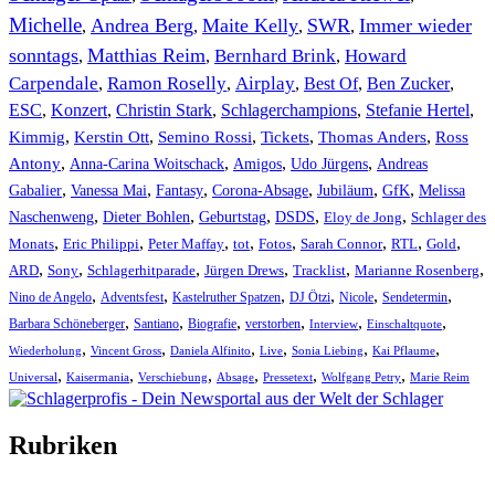
Michelle
Andrea Berg
Maite Kelly
SWR
Immer wieder
,
,
,
,
sonntags
Matthias Reim
Bernhard Brink
Howard
,
,
,
Carpendale
Ramon Roselly
Airplay
Best Of
Ben Zucker
,
,
,
,
,
ESC
,
Konzert
,
Christin Stark
,
Schlagerchampions
,
Stefanie Hertel
,
Kimmig
,
Kerstin Ott
,
,
,
,
Semino Rossi
Tickets
Thomas Anders
Ross
,
,
,
,
Antony
Anna-Carina Woitschack
Amigos
Udo Jürgens
Andreas
,
,
,
,
,
,
Gabalier
Vanessa Mai
Fantasy
Corona-Absage
Jubiläum
GfK
Melissa
,
,
,
,
,
Naschenweng
Dieter Bohlen
Geburtstag
DSDS
Eloy de Jong
Schlager des
,
,
,
,
,
,
,
,
Monats
Eric Philippi
Peter Maffay
tot
Fotos
Sarah Connor
RTL
Gold
,
,
,
,
,
,
ARD
Sony
Schlagerhitparade
Jürgen Drews
Tracklist
Marianne Rosenberg
,
,
,
,
,
,
Nino de Angelo
Adventsfest
Kastelruther Spatzen
DJ Ötzi
Nicole
Sendetermin
,
,
,
,
,
,
Barbara Schöneberger
Santiano
Biografie
verstorben
Interview
Einschaltquote
,
,
,
,
,
,
Wiederholung
Vincent Gross
Daniela Alfinito
Live
Sonia Liebing
Kai Pflaume
,
,
,
,
,
,
Universal
Kaisermania
Verschiebung
Absage
Pressetext
Wolfgang Petry
Marie Reim
Rubriken
Titelstory