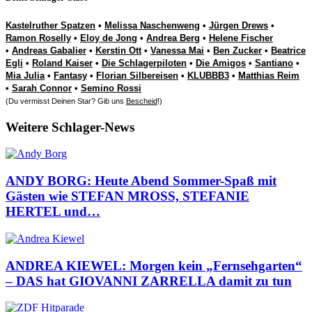
Kastelruther Spatzen
•
Melissa Naschenweng
•
Jürgen Drews
•
Ramon Roselly
•
Eloy de Jong
•
Andrea Berg
•
Helene Fischer
•
Andreas Gabalier
•
Kerstin Ott
•
Vanessa Mai
•
Ben Zucker
•
Beatrice
Egli
•
Roland Kaiser
•
Die Schlagerpiloten
•
Die Amigos
•
Santiano
•
Mia Julia
•
Fantasy
•
Florian Silbereisen
•
KLUBBB3
•
Matthias Reim
•
Sarah Connor
•
Semino Rossi
(Du vermisst Deinen Star? Gib uns
Bescheid
!)
Weitere Schlager-News
ANDY BORG: Heute Abend Sommer-Spaß mit
Gästen wie STEFAN MROSS, STEFANIE
HERTEL und…
ANDREA KIEWEL: Morgen kein „Fernsehgarten“
– DAS hat GIOVANNI ZARRELLA damit zu tun