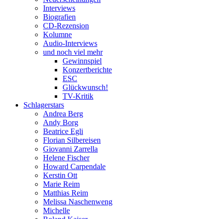
Interviews
Biografien
CD-Rezension
Kolumne
Audio-Interviews
und noch viel mehr
Gewinnspiel
Konzertberichte
ESC
Glückwunsch!
TV-Kritik
Schlagerstars
Andrea Berg
Andy Borg
Beatrice Egli
Florian Silbereisen
Giovanni Zarrella
Helene Fischer
Howard Carpendale
Kerstin Ott
Marie Reim
Matthias Reim
Melissa Naschenweng
Michelle