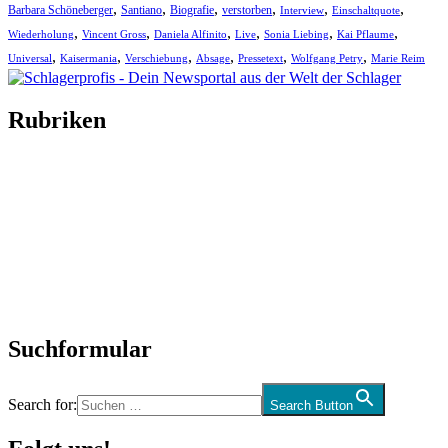
,
,
,
,
,
,
Barbara Schöneberger
Santiano
Biografie
verstorben
Interview
Einschaltquote
,
,
,
,
,
,
Wiederholung
Vincent Gross
Daniela Alfinito
Live
Sonia Liebing
Kai Pflaume
,
,
,
,
,
,
Universal
Kaisermania
Verschiebung
Absage
Pressetext
Wolfgang Petry
Marie Reim
Rubriken
Titelstory
SchlagerNews
Neuerscheinungen
Interviews
Biographien
CD-Rezension
Kolumne
Audio-Interviews
und mehr…
Suchformular
Search for:
Search Button