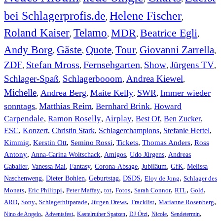
bei Schlagerprofis.de
Helene Fischer
,
,
Roland Kaiser
Telamo
MDR
Beatrice Egli
,
,
,
,
Andy Borg
Gäste
Quote
Tour
Giovanni Zarrella
,
,
,
,
,
ZDF
Stefan Mross
Fernsehgarten
Show
Jürgens TV
,
,
,
,
,
Schlager-Spaß
Schlagerbooom
Andrea Kiewel
,
,
,
Michelle
Andrea Berg
Maite Kelly
SWR
Immer wieder
,
,
,
,
sonntags
Matthias Reim
Bernhard Brink
Howard
,
,
,
Carpendale
Ramon Roselly
Airplay
Best Of
Ben Zucker
,
,
,
,
,
ESC
,
Konzert
,
Christin Stark
,
Schlagerchampions
,
Stefanie Hertel
,
Kimmig
,
Kerstin Ott
,
,
,
,
Semino Rossi
Tickets
Thomas Anders
Ross
,
,
,
,
Antony
Anna-Carina Woitschack
Amigos
Udo Jürgens
Andreas
,
,
,
,
,
,
Gabalier
Vanessa Mai
Fantasy
Corona-Absage
Jubiläum
GfK
Melissa
,
,
,
,
,
Naschenweng
Dieter Bohlen
Geburtstag
DSDS
Eloy de Jong
Schlager des
,
,
,
,
,
,
,
,
Monats
Eric Philippi
Peter Maffay
tot
Fotos
Sarah Connor
RTL
Gold
,
,
,
,
,
,
ARD
Sony
Schlagerhitparade
Jürgen Drews
Tracklist
Marianne Rosenberg
,
,
,
,
,
,
Nino de Angelo
Adventsfest
Kastelruther Spatzen
DJ Ötzi
Nicole
Sendetermin