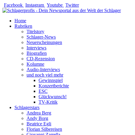
Zum
Facebook
Instagram
Youtube
Twitter
Inhalt
springen
Home
Rubriken
Titelstory
Schlager-News
Neuerscheinungen
Interviews
Biografien
CD-Rezension
Kolumne
Audio-Interviews
und noch viel mehr
Gewinnspiel
Konzertberichte
ESC
Glückwunsch!
TV-Kritik
Schlagerstars
Andrea Berg
Andy Borg
Beatrice Egli
Florian Silbereisen
Giovanni Zarrella