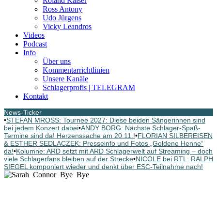
Roland Kaiser
Ross Antony
Udo Jürgens
Vicky Leandros
Videos
Podcast
Info
Über uns
Kommentarrichtlinien
Unsere Kanäle
Schlagerprofis | TELEGRAM
Kontakt
News-Ticker
•
STEFAN MROSS: Tournee 2027: Diese beiden Sängerinnen sind
bei jedem Konzert dabei
•
ANDY BORG: Nächste Schlager-Spaß-
Termine sind da! Herzenssache am 20.11.!
•
FLORIAN SILBEREISEN
& ESTHER SEDLACZEK: Presseinfo und Fotos „Goldene Henne“
da!
•
Kolumne: ARD setzt mit ARD Schlagerwelt auf Streaming – doch
viele Schlagerfans bleiben auf der Strecke
•
NICOLE bei RTL: RALPH
SIEGEL komponiert wieder und denkt über ESC-Teilnahme nach!