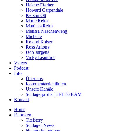
Helene Fischer
Howard Carpendale
Kerstin Ott
Marie Reim
Matthias Reim
Melissa Naschenweng
Michelle
Roland Kaiser
Ross Antony
Udo Jürgens
Vicky Leandros
Videos
Podcast
Info
Über uns
Kommentarrichtlinien
Unsere Kanäle
Schlagerprofis | TELEGRAM
Kontakt
Home
Rubriken
Titelstory
Schlager-News
Neuerscheinungen