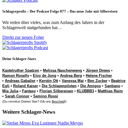
Schlagerprofis – Der Podcast Folge 077 – Das neue Jahr mit Silbereisen
Wir reden über vieles, was zum Anfang des Jahres in der
Schlagerwelt stattgefunden hat…
Direkt zur neuen Folge
Deine Schlager-Stars
Kastelruther Spatzen
•
Melissa Naschenweng
•
Jürgen Drews
•
Ramon Roselly
•
Eloy de Jong
•
Andrea Berg
•
Helene Fischer
•
Andreas Gabalier
•
Kerstin Ott
•
Vanessa Mai
•
Ben Zucker
•
Beatrice
Egli
•
Roland Kaiser
•
Die Schlagerpiloten
•
Die Amigos
•
Santiano
•
Mia Julia
•
Fantasy
•
Florian Silbereisen
•
KLUBBB3
•
Matthias Reim
•
Sarah Connor
•
Semino Rossi
(Du vermisst Deinen Star? Gib uns
Bescheid
!)
Weitere Schlager-News