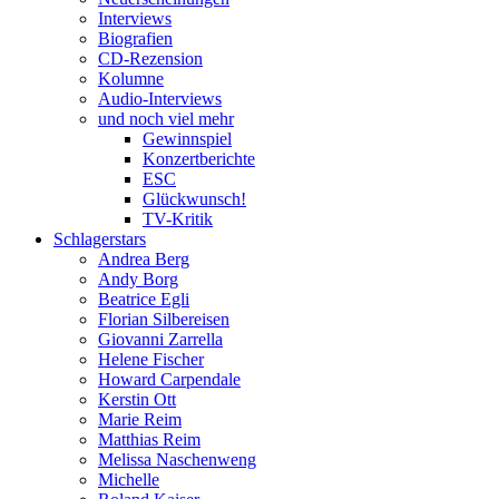
Interviews
Biografien
CD-Rezension
Kolumne
Audio-Interviews
und noch viel mehr
Gewinnspiel
Konzertberichte
ESC
Glückwunsch!
TV-Kritik
Schlagerstars
Andrea Berg
Andy Borg
Beatrice Egli
Florian Silbereisen
Giovanni Zarrella
Helene Fischer
Howard Carpendale
Kerstin Ott
Marie Reim
Matthias Reim
Melissa Naschenweng
Michelle