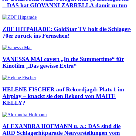
– DAS hat GIOVANNI ZARRELLA damit zu tun
ZDF HITPARADE: GoldStar TV holt die Schlager-
70er zurück ins Fernsehen!
VANESSA MAI covert „In the Summertime“ für
Kinofilm „Das gewisse Extra“
HELENE FISCHER auf Rekordjagd: Platz 1 im
Airplay – knackt sie den Rekord von MAITE
KELLY?
ALEXANDRA HOFMANN u. a.: DAS sind die
ARD Schlagerhitparade Neuvorstellungen vom