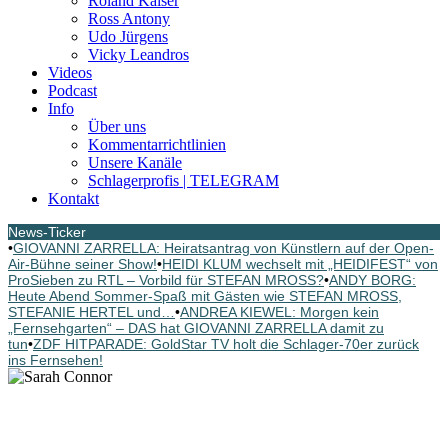
Roland Kaiser
Ross Antony
Udo Jürgens
Vicky Leandros
Videos
Podcast
Info
Über uns
Kommentarrichtlinien
Unsere Kanäle
Schlagerprofis | TELEGRAM
Kontakt
News-Ticker
•
GIOVANNI ZARRELLA: Heiratsantrag von Künstlern auf der Open-
Air-Bühne seiner Show!
•
HEIDI KLUM wechselt mit „HEIDIFEST“ von
ProSieben zu RTL – Vorbild für STEFAN MROSS?
•
ANDY BORG:
Heute Abend Sommer-Spaß mit Gästen wie STEFAN MROSS,
STEFANIE HERTEL und…
•
ANDREA KIEWEL: Morgen kein
„Fernsehgarten“ – DAS hat GIOVANNI ZARRELLA damit zu
tun
•
ZDF HITPARADE: GoldStar TV holt die Schlager-70er zurück
ins Fernsehen!