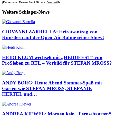
(Du vermisst Deinen Star? Gib uns
Bescheid
!)
Weitere Schlager-News
GIOVANNI ZARRELLA: Heiratsantrag von
Künstlern auf der Open-Air-Bühne seiner Show!
HEIDI KLUM wechselt mit „HEIDIFEST“ von
ProSieben zu RTL – Vorbild für STEFAN MROSS?
ANDY BORG: Heute Abend Sommer-Spaß mit
Gästen wie STEFAN MROSS, STEFANIE
HERTEL und…
ANDREA KIEWEL: Morgen kein „Fernsehgarten“