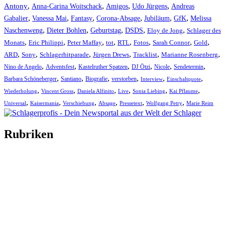
,
,
,
,
Antony
Anna-Carina Woitschack
Amigos
Udo Jürgens
Andreas
,
,
,
,
,
,
Gabalier
Vanessa Mai
Fantasy
Corona-Absage
Jubiläum
GfK
Melissa
,
,
,
,
,
Naschenweng
Dieter Bohlen
Geburtstag
DSDS
Eloy de Jong
Schlager des
,
,
,
,
,
,
,
,
Monats
Eric Philippi
Peter Maffay
tot
RTL
Fotos
Sarah Connor
Gold
,
,
,
,
,
,
ARD
Sony
Schlagerhitparade
Jürgen Drews
Tracklist
Marianne Rosenberg
,
,
,
,
,
,
Nino de Angelo
Adventsfest
Kastelruther Spatzen
DJ Ötzi
Nicole
Sendetermin
,
,
,
,
,
,
Barbara Schöneberger
Santiano
Biografie
verstorben
Interview
Einschaltquote
,
,
,
,
,
,
Wiederholung
Vincent Gross
Daniela Alfinito
Live
Sonia Liebing
Kai Pflaume
,
,
,
,
,
,
Universal
Kaisermania
Verschiebung
Absage
Pressetext
Wolfgang Petry
Marie Reim
Rubriken
Titelstory
SchlagerNews
Neuerscheinungen
Interviews
Biographien
CD-Rezension
Kolumne
Audio-Interviews