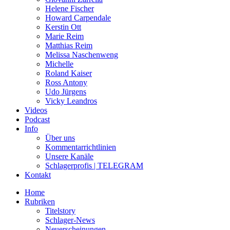
Helene Fischer
Howard Carpendale
Kerstin Ott
Marie Reim
Matthias Reim
Melissa Naschenweng
Michelle
Roland Kaiser
Ross Antony
Udo Jürgens
Vicky Leandros
Videos
Podcast
Info
Über uns
Kommentarrichtlinien
Unsere Kanäle
Schlagerprofis | TELEGRAM
Kontakt
Home
Rubriken
Titelstory
Schlager-News
Neuerscheinungen