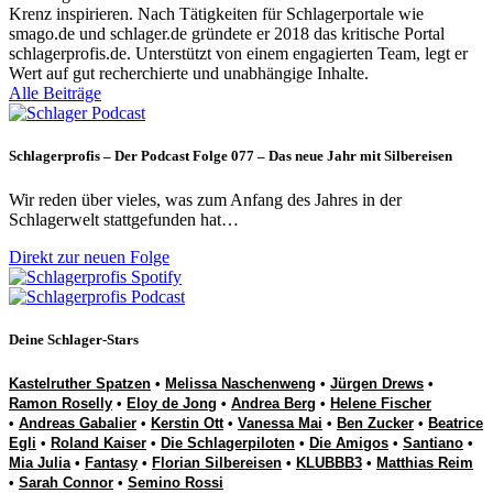
Krenz inspirieren. Nach Tätigkeiten für Schlagerportale wie
smago.de und schlager.de gründete er 2018 das kritische Portal
schlagerprofis.de. Unterstützt von einem engagierten Team, legt er
Wert auf gut recherchierte und unabhängige Inhalte.
Alle Beiträge
Schlagerprofis – Der Podcast Folge 077 – Das neue Jahr mit Silbereisen
Wir reden über vieles, was zum Anfang des Jahres in der
Schlagerwelt stattgefunden hat…
Direkt zur neuen Folge
Deine Schlager-Stars
Kastelruther Spatzen
•
Melissa Naschenweng
•
Jürgen Drews
•
Ramon Roselly
•
Eloy de Jong
•
Andrea Berg
•
Helene Fischer
•
Andreas Gabalier
•
Kerstin Ott
•
Vanessa Mai
•
Ben Zucker
•
Beatrice
Egli
•
Roland Kaiser
•
Die Schlagerpiloten
•
Die Amigos
•
Santiano
•
Mia Julia
•
Fantasy
•
Florian Silbereisen
•
KLUBBB3
•
Matthias Reim
•
Sarah Connor
•
Semino Rossi