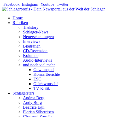
Zum
Facebook
Instagram
Youtube
Twitter
Inhalt
springen
Home
Rubriken
Titelstory
Schlager-News
Neuerscheinungen
Interviews
Biografien
CD-Rezension
Kolumne
Audio-Interviews
und noch viel mehr
Gewinnspiel
Konzertberichte
ESC
Glückwunsch!
TV-Kritik
Schlagerstars
Andrea Berg
Andy Borg
Beatrice Egli
Florian Silbereisen
Giovanni Zarrella