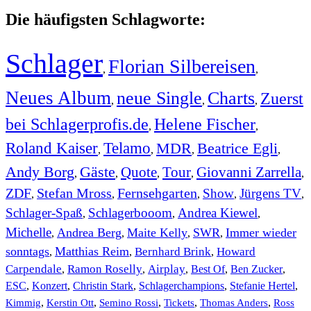
Die häufigsten Schlagworte:
Schlager
Florian Silbereisen
,
,
Neues Album
neue Single
Charts
Zuerst
,
,
,
bei Schlagerprofis.de
Helene Fischer
,
,
Roland Kaiser
Telamo
MDR
Beatrice Egli
,
,
,
,
Andy Borg
Gäste
Quote
Tour
Giovanni Zarrella
,
,
,
,
,
ZDF
Stefan Mross
Fernsehgarten
Show
Jürgens TV
,
,
,
,
,
Schlager-Spaß
Schlagerbooom
Andrea Kiewel
,
,
,
Michelle
Andrea Berg
Maite Kelly
SWR
Immer wieder
,
,
,
,
sonntags
Matthias Reim
Bernhard Brink
Howard
,
,
,
Carpendale
Ramon Roselly
Airplay
Best Of
Ben Zucker
,
,
,
,
,
ESC
,
Konzert
,
Christin Stark
,
Schlagerchampions
,
Stefanie Hertel
,
Kimmig
,
Kerstin Ott
,
,
,
,
Semino Rossi
Tickets
Thomas Anders
Ross