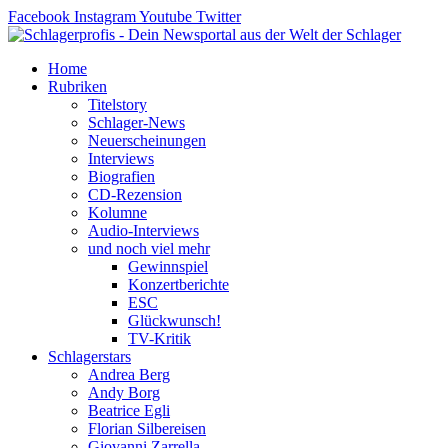
Zum
Facebook
Instagram
Youtube
Twitter
Inhalt
springen
Home
Rubriken
Titelstory
Schlager-News
Neuerscheinungen
Interviews
Biografien
CD-Rezension
Kolumne
Audio-Interviews
und noch viel mehr
Gewinnspiel
Konzertberichte
ESC
Glückwunsch!
TV-Kritik
Schlagerstars
Andrea Berg
Andy Borg
Beatrice Egli
Florian Silbereisen
Giovanni Zarrella