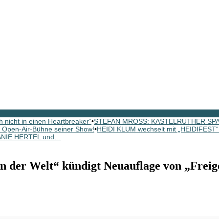
icht in einen Heartbreaker“
•
STEFAN MROSS: KASTELRUTHER SPATZE
 Open-Air-Bühne seiner Show!
•
HEIDI KLUM wechselt mit „HEIDIFEST“
FANIE HERTEL und…
r Welt“ kündigt Neuauflage von „Freigei