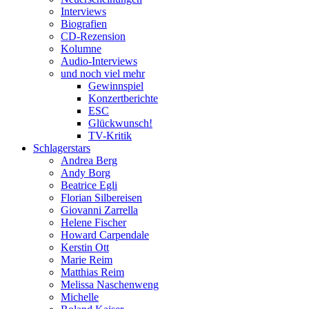
Interviews
Biografien
CD-Rezension
Kolumne
Audio-Interviews
und noch viel mehr
Gewinnspiel
Konzertberichte
ESC
Glückwunsch!
TV-Kritik
Schlagerstars
Andrea Berg
Andy Borg
Beatrice Egli
Florian Silbereisen
Giovanni Zarrella
Helene Fischer
Howard Carpendale
Kerstin Ott
Marie Reim
Matthias Reim
Melissa Naschenweng
Michelle