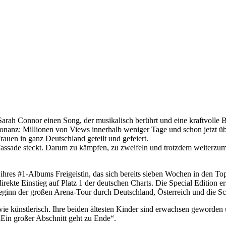
rah Connor einen Song, der musikalisch berührt und eine kraftvolle Bot
esonanz: Millionen von Views innerhalb weniger Tage und schon jetzt ü
uen in ganz Deutschland geteilt und gefeiert.
Fassade steckt. Darum zu kämpfen, zu zweifeln und trotzdem weiterzum
ihres #1-Albums Freigeistin, das sich bereits sieben Wochen in den Top
 Einstieg auf Platz 1 der deutschen Charts. Die Special Edition ers
ginn der großen Arena-Tour durch Deutschland, Österreich und die S
at wie künstlerisch. Ihre beiden ältesten Kinder sind erwachsen geword
„Ein großer Abschnitt geht zu Ende“.