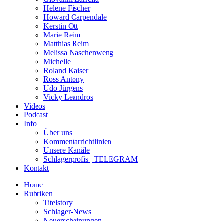
Helene Fischer
Howard Carpendale
Kerstin Ott
Marie Reim
Matthias Reim
Melissa Naschenweng
Michelle
Roland Kaiser
Ross Antony
Udo Jürgens
Vicky Leandros
Videos
Podcast
Info
Über uns
Kommentarrichtlinien
Unsere Kanäle
Schlagerprofis | TELEGRAM
Kontakt
Home
Rubriken
Titelstory
Schlager-News
Neuerscheinungen