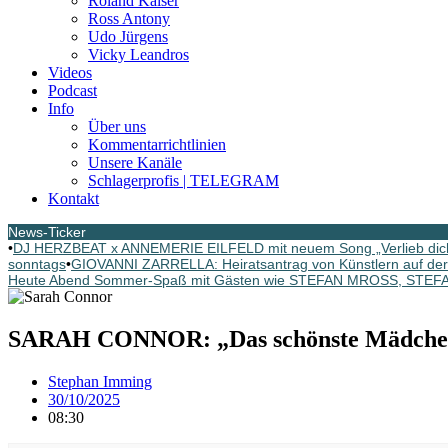
Roland Kaiser
Ross Antony
Udo Jürgens
Vicky Leandros
Videos
Podcast
Info
Über uns
Kommentarrichtlinien
Unsere Kanäle
Schlagerprofis | TELEGRAM
Kontakt
News-Ticker
•
DJ HERZBEAT x ANNEMERIE EILFELD mit neuem Song „Verlieb dich n
sonntags
•
GIOVANNI ZARRELLA: Heiratsantrag von Künstlern auf der
Heute Abend Sommer-Spaß mit Gästen wie STEFAN MROSS, STE
SARAH CONNOR: „Das schönste Mädchen de
Stephan Imming
30/10/2025
08:30