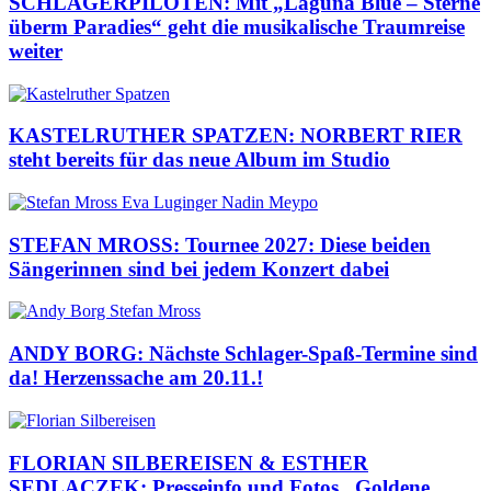
SCHLAGERPILOTEN: Mit „Laguna Blue – Sterne
überm Paradies“ geht die musikalische Traumreise
weiter
KASTELRUTHER SPATZEN: NORBERT RIER
steht bereits für das neue Album im Studio
STEFAN MROSS: Tournee 2027: Diese beiden
Sängerinnen sind bei jedem Konzert dabei
ANDY BORG: Nächste Schlager-Spaß-Termine sind
da! Herzenssache am 20.11.!
FLORIAN SILBEREISEN & ESTHER
SEDLACZEK: Presseinfo und Fotos „Goldene