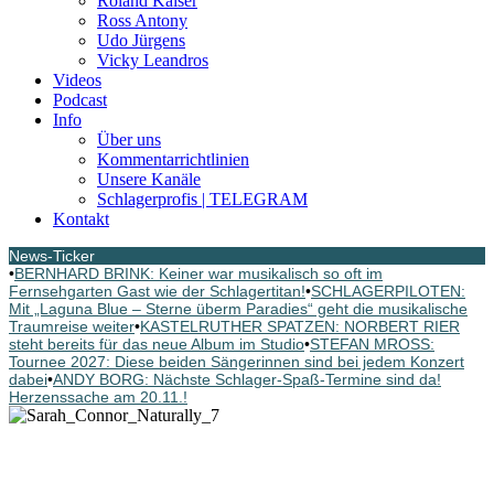
Roland Kaiser
Ross Antony
Udo Jürgens
Vicky Leandros
Videos
Podcast
Info
Über uns
Kommentarrichtlinien
Unsere Kanäle
Schlagerprofis | TELEGRAM
Kontakt
News-Ticker
•
BERNHARD BRINK: Keiner war musikalisch so oft im
Fernsehgarten Gast wie der Schlagertitan!
•
SCHLAGERPILOTEN:
Mit „Laguna Blue – Sterne überm Paradies“ geht die musikalische
Traumreise weiter
•
KASTELRUTHER SPATZEN: NORBERT RIER
steht bereits für das neue Album im Studio
•
STEFAN MROSS:
Tournee 2027: Diese beiden Sängerinnen sind bei jedem Konzert
dabei
•
ANDY BORG: Nächste Schlager-Spaß-Termine sind da!
Herzenssache am 20.11.!