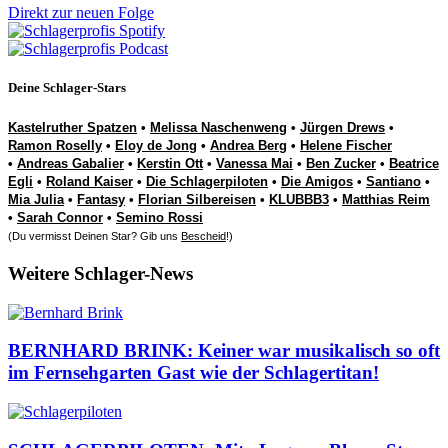
Direkt zur neuen Folge
Deine Schlager-Stars
Kastelruther Spatzen
•
Melissa Naschenweng
•
Jürgen Drews
•
Ramon Roselly
•
Eloy de Jong
•
Andrea Berg
•
Helene Fischer
•
Andreas Gabalier
•
Kerstin Ott
•
Vanessa Mai
•
Ben Zucker
•
Beatrice
Egli
•
Roland Kaiser
•
Die Schlagerpiloten
•
Die Amigos
•
Santiano
•
Mia Julia
•
Fantasy
•
Florian Silbereisen
•
KLUBBB3
•
Matthias Reim
•
Sarah Connor
•
Semino Rossi
(Du vermisst Deinen Star? Gib uns
Bescheid
!)
Weitere Schlager-News
BERNHARD BRINK: Keiner war musikalisch so oft
im Fernsehgarten Gast wie der Schlagertitan!