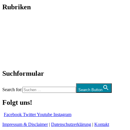
Rubriken
Titelstory
SchlagerNews
Neuerscheinungen
Interviews
Biographien
CD-Rezension
Kolumne
Audio-Interviews
und mehr…
Suchformular
Search for:
Search Button
Folgt uns!
Facebook
Twitter
Youtube
Instagram
Impressum & Disclaimer
|
Datenschutzerklärung
|
Kontakt