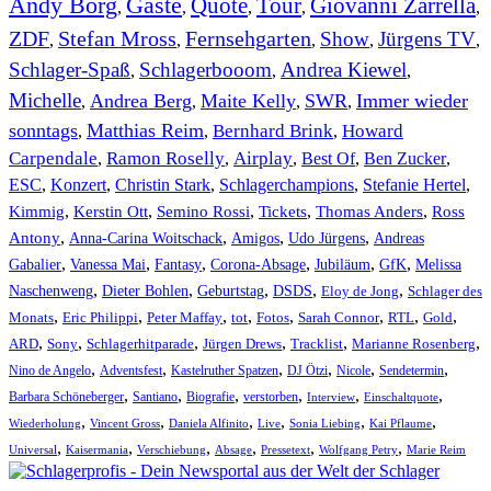
Andy Borg
Gäste
Quote
Tour
Giovanni Zarrella
,
,
,
,
,
ZDF
Stefan Mross
Fernsehgarten
Show
Jürgens TV
,
,
,
,
,
Schlager-Spaß
Schlagerbooom
Andrea Kiewel
,
,
,
Michelle
Andrea Berg
Maite Kelly
SWR
Immer wieder
,
,
,
,
sonntags
Matthias Reim
Bernhard Brink
Howard
,
,
,
Carpendale
Ramon Roselly
Airplay
Best Of
Ben Zucker
,
,
,
,
,
ESC
,
Konzert
,
Christin Stark
,
Schlagerchampions
,
Stefanie Hertel
,
Kimmig
,
Kerstin Ott
,
,
,
,
Semino Rossi
Tickets
Thomas Anders
Ross
,
,
,
,
Antony
Anna-Carina Woitschack
Amigos
Udo Jürgens
Andreas
,
,
,
,
,
,
Gabalier
Vanessa Mai
Fantasy
Corona-Absage
Jubiläum
GfK
Melissa
,
,
,
,
,
Naschenweng
Dieter Bohlen
Geburtstag
DSDS
Eloy de Jong
Schlager des
,
,
,
,
,
,
,
,
Monats
Eric Philippi
Peter Maffay
tot
Fotos
Sarah Connor
RTL
Gold
,
,
,
,
,
,
ARD
Sony
Schlagerhitparade
Jürgen Drews
Tracklist
Marianne Rosenberg
,
,
,
,
,
,
Nino de Angelo
Adventsfest
Kastelruther Spatzen
DJ Ötzi
Nicole
Sendetermin
,
,
,
,
,
,
Barbara Schöneberger
Santiano
Biografie
verstorben
Interview
Einschaltquote
,
,
,
,
,
,
Wiederholung
Vincent Gross
Daniela Alfinito
Live
Sonia Liebing
Kai Pflaume
,
,
,
,
,
,
Universal
Kaisermania
Verschiebung
Absage
Pressetext
Wolfgang Petry
Marie Reim