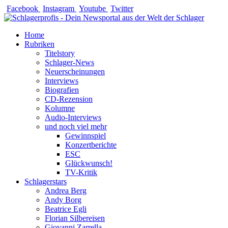
Zum
Facebook
Instagram
Youtube
Twitter
Inhalt
springen
Home
Rubriken
Titelstory
Schlager-News
Neuerscheinungen
Interviews
Biografien
CD-Rezension
Kolumne
Audio-Interviews
und noch viel mehr
Gewinnspiel
Konzertberichte
ESC
Glückwunsch!
TV-Kritik
Schlagerstars
Andrea Berg
Andy Borg
Beatrice Egli
Florian Silbereisen
Giovanni Zarrella