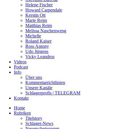
Helene Fischer
Howard Carpendale
Kerstin Ott
Marie Reim
Matthias Reim
Melissa Naschenweng
Michelle
Roland Kaiser
Ross Antony
Udo Jürgens
Vicky Leandros
Videos
Podcast
Info
Über uns
Kommentarrichtlinien
Unsere Kanäle
Schlagerprofis | TELEGRAM
Kontakt
Home
Rubriken
Titelstory
Schlager-News
Neuerscheinungen