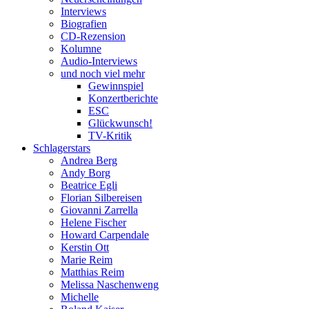
Interviews
Biografien
CD-Rezension
Kolumne
Audio-Interviews
und noch viel mehr
Gewinnspiel
Konzertberichte
ESC
Glückwunsch!
TV-Kritik
Schlagerstars
Andrea Berg
Andy Borg
Beatrice Egli
Florian Silbereisen
Giovanni Zarrella
Helene Fischer
Howard Carpendale
Kerstin Ott
Marie Reim
Matthias Reim
Melissa Naschenweng
Michelle