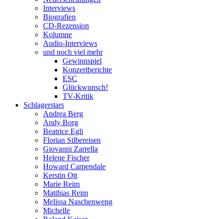
Interviews
Biografien
CD-Rezension
Kolumne
Audio-Interviews
und noch viel mehr
Gewinnspiel
Konzertberichte
ESC
Glückwunsch!
TV-Kritik
Schlagerstars
Andrea Berg
Andy Borg
Beatrice Egli
Florian Silbereisen
Giovanni Zarrella
Helene Fischer
Howard Carpendale
Kerstin Ott
Marie Reim
Matthias Reim
Melissa Naschenweng
Michelle