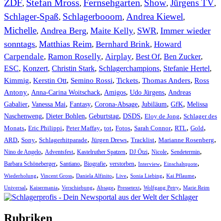
ZDF
Stefan Mross
Fernsehgarten
Show
Jürgens TV
,
,
,
,
,
Schlager-Spaß
Schlagerbooom
Andrea Kiewel
,
,
,
Michelle
Andrea Berg
Maite Kelly
SWR
Immer wieder
,
,
,
,
sonntags
Matthias Reim
Bernhard Brink
Howard
,
,
,
Carpendale
Ramon Roselly
Airplay
Best Of
Ben Zucker
,
,
,
,
,
ESC
,
Konzert
,
Christin Stark
,
Schlagerchampions
,
Stefanie Hertel
,
Kimmig
,
Kerstin Ott
,
,
,
,
Semino Rossi
Tickets
Thomas Anders
Ross
,
,
,
,
Antony
Anna-Carina Woitschack
Amigos
Udo Jürgens
Andreas
,
,
,
,
,
,
Gabalier
Vanessa Mai
Fantasy
Corona-Absage
Jubiläum
GfK
Melissa
,
,
,
,
,
Naschenweng
Dieter Bohlen
Geburtstag
DSDS
Eloy de Jong
Schlager des
,
,
,
,
,
,
,
,
Monats
Eric Philippi
Peter Maffay
tot
Fotos
Sarah Connor
RTL
Gold
,
,
,
,
,
,
ARD
Sony
Schlagerhitparade
Jürgen Drews
Tracklist
Marianne Rosenberg
,
,
,
,
,
,
Nino de Angelo
Adventsfest
Kastelruther Spatzen
DJ Ötzi
Nicole
Sendetermin
,
,
,
,
,
,
Barbara Schöneberger
Santiano
Biografie
verstorben
Interview
Einschaltquote
,
,
,
,
,
,
Wiederholung
Vincent Gross
Daniela Alfinito
Live
Sonia Liebing
Kai Pflaume
,
,
,
,
,
,
Universal
Kaisermania
Verschiebung
Absage
Pressetext
Wolfgang Petry
Marie Reim
Rubriken