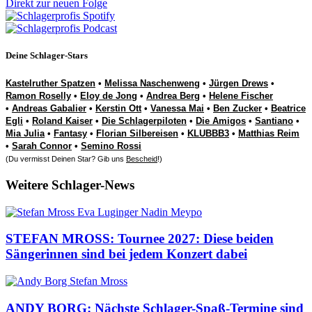
Direkt zur neuen Folge
Deine Schlager-Stars
Kastelruther Spatzen
•
Melissa Naschenweng
•
Jürgen Drews
•
Ramon Roselly
•
Eloy de Jong
•
Andrea Berg
•
Helene Fischer
•
Andreas Gabalier
•
Kerstin Ott
•
Vanessa Mai
•
Ben Zucker
•
Beatrice
Egli
•
Roland Kaiser
•
Die Schlagerpiloten
•
Die Amigos
•
Santiano
•
Mia Julia
•
Fantasy
•
Florian Silbereisen
•
KLUBBB3
•
Matthias Reim
•
Sarah Connor
•
Semino Rossi
(Du vermisst Deinen Star? Gib uns
Bescheid
!)
Weitere Schlager-News
STEFAN MROSS: Tournee 2027: Diese beiden
Sängerinnen sind bei jedem Konzert dabei
ANDY BORG: Nächste Schlager-Spaß-Termine sind