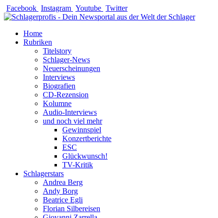
Zum
Facebook
Instagram
Youtube
Twitter
Inhalt
springen
Home
Rubriken
Titelstory
Schlager-News
Neuerscheinungen
Interviews
Biografien
CD-Rezension
Kolumne
Audio-Interviews
und noch viel mehr
Gewinnspiel
Konzertberichte
ESC
Glückwunsch!
TV-Kritik
Schlagerstars
Andrea Berg
Andy Borg
Beatrice Egli
Florian Silbereisen
Giovanni Zarrella