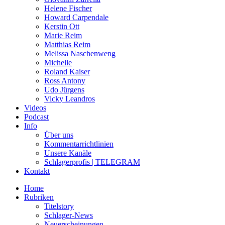
Helene Fischer
Howard Carpendale
Kerstin Ott
Marie Reim
Matthias Reim
Melissa Naschenweng
Michelle
Roland Kaiser
Ross Antony
Udo Jürgens
Vicky Leandros
Videos
Podcast
Info
Über uns
Kommentarrichtlinien
Unsere Kanäle
Schlagerprofis | TELEGRAM
Kontakt
Home
Rubriken
Titelstory
Schlager-News
Neuerscheinungen