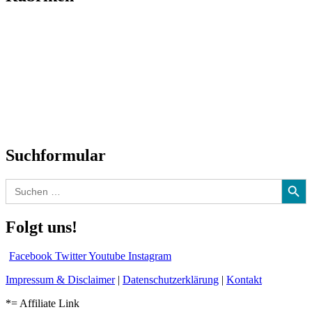
Titelstory
SchlagerNews
Neuerscheinungen
Interviews
Biographien
CD-Rezension
Kolumne
Audio-Interviews
und mehr…
Suchformular
Search Button
Search
for:
Folgt uns!
Facebook
Twitter
Youtube
Instagram
Impressum & Disclaimer
|
Datenschutzerklärung
|
Kontakt
*= Affiliate Link