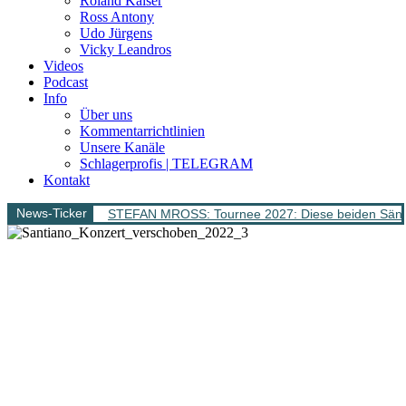
Roland Kaiser
Ross Antony
Udo Jürgens
Vicky Leandros
Videos
Podcast
Info
Über uns
Kommentarrichtlinien
Unsere Kanäle
Schlagerprofis | TELEGRAM
Kontakt
News-Ticker
STEFAN MROSS: Tournee 2027: Diese beiden Sänge