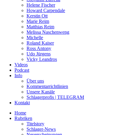
Helene Fischer
Howard Carpendale
Kerstin Ott
Marie Reim
Matthias Reim
Melissa Naschenweng
Michelle
Roland Kaiser
Ross Antony
Udo Jürgens
Vicky Leandros
Videos
Podcast
Info
Über uns
Kommentarrichtlinien
Unsere Kanäle
Schlagerprofis | TELEGRAM
Kontakt
Home
Rubriken
Titelstory
Schlager-News
Neuerscheinungen