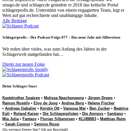
smago.de und schlager.de gründete er 2018 das kritische Portal
schlagerprofis.de. Unterstützt von einem engagierten Team, legt er
Wert auf gut recherchierte und unabhängige Inhalte.
Alle Beiträge
Schlagerprofis – Der Podcast Folge 077 – Das neue Jahr mit Silbereisen
Wir reden über vieles, was zum Anfang des Jahres in der
Schlagerwelt stattgefunden hat…
Direkt zur neuen Folge
Deine Schlager-Stars
Kastelruther Spatzen
•
Melissa Naschenweng
•
Jürgen Drews
•
Ramon Roselly
•
Eloy de Jong
•
Andrea Berg
•
Helene Fischer
•
Andreas Gabalier
•
Kerstin Ott
•
Vanessa Mai
•
Ben Zucker
•
Beatrice
Egli
•
Roland Kaiser
•
Die Schlagerpiloten
•
Die Amigos
•
Santiano
•
Mia Julia
•
Fantasy
•
Florian Silbereisen
•
KLUBBB3
•
Matthias Reim
•
Sarah Connor
•
Semino Rossi
(Du vermisst Deinen Star? Gib uns
Bescheid
!)