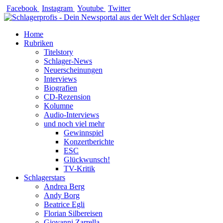
Zum
Facebook
Instagram
Youtube
Twitter
Inhalt
springen
Home
Rubriken
Titelstory
Schlager-News
Neuerscheinungen
Interviews
Biografien
CD-Rezension
Kolumne
Audio-Interviews
und noch viel mehr
Gewinnspiel
Konzertberichte
ESC
Glückwunsch!
TV-Kritik
Schlagerstars
Andrea Berg
Andy Borg
Beatrice Egli
Florian Silbereisen
Giovanni Zarrella