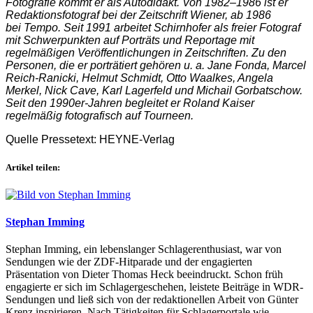
Fotografie kommt er als Autodidakt. Von 1982–1986 ist er
Redaktionsfotograf bei der Zeitschrift
Wiener
, ab 1986
bei
Tempo
. Seit 1991 arbeitet Schirnhofer als freier Fotograf
mit Schwerpunkten auf Porträts und Reportage mit
regelmäßigen Veröffentlichungen in Zeitschriften. Zu den
Personen, die er porträtiert gehören u. a. Jane Fonda, Marcel
Reich-Ranicki, Helmut Schmidt, Otto Waalkes, Angela
Merkel, Nick Cave, Karl Lagerfeld und Michail Gorbatschow.
Seit den 1990er-Jahren begleitet er Roland Kaiser
regelmäßig fotografisch auf Tourneen.
Quelle Pressetext: HEYNE-Verlag
Artikel teilen:
Stephan Imming
Stephan Imming, ein lebenslanger Schlagerenthusiast, war von
Sendungen wie der ZDF-Hitparade und der engagierten
Präsentation von Dieter Thomas Heck beeindruckt. Schon früh
engagierte er sich im Schlagergeschehen, leistete Beiträge in WDR-
Sendungen und ließ sich von der redaktionellen Arbeit von Günter
Krenz inspirieren. Nach Tätigkeiten für Schlagerportale wie