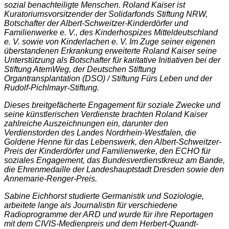
sozial benachteiligte Menschen. Roland Kaiser ist
Kuratoriumsvorsitzender der Solidarfonds Stiftung NRW,
Botschafter der Albert-Schweitzer-Kinderdörfer und
Familienwerke e. V., des Kinderhospizes Mitteldeutschland
e. V. sowie von Kinderlachen e. V. Im Zuge seiner eigenen
überstandenen Erkrankung erweiterte Roland Kaiser seine
Unterstützung als Botschafter für karitative Initiativen bei der
Stiftung AtemWeg, der Deutschen Stiftung
Organtransplantation (DSO) / Stiftung Fürs Leben und der
Rudolf-Pichlmayr-Stiftung.
Dieses breitgefächerte Engagement für soziale Zwecke und
seine künstlerischen Verdienste brachten Roland Kaiser
zahlreiche Auszeichnungen ein, darunter den
Verdienstorden des Landes Nordrhein-Westfalen, die
Goldene Henne für das Lebenswerk, den Albert-Schweitzer-
Preis der Kinderdörfer und Familienwerke, den ECHO für
soziales Engagement, das Bundesverdienstkreuz am Bande,
die Ehrenmedaille der Landeshauptstadt Dresden sowie den
Annemarie-Renger-Preis.
Sabine Eichhorst studierte Germanistik und Soziologie,
arbeitete lange als Journalistin für verschiedene
Radioprogramme der ARD und wurde für ihre Reportagen
mit dem CIVIS-Medienpreis und dem Herbert-Quandt-