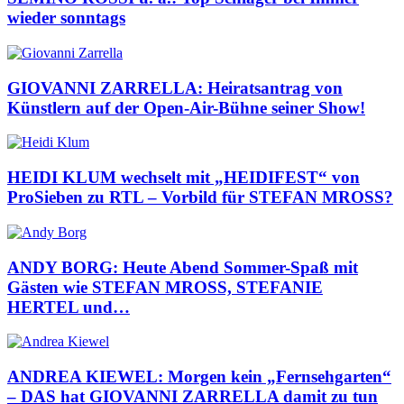
wieder sonntags
GIOVANNI ZARRELLA: Heiratsantrag von
Künstlern auf der Open-Air-Bühne seiner Show!
HEIDI KLUM wechselt mit „HEIDIFEST“ von
ProSieben zu RTL – Vorbild für STEFAN MROSS?
ANDY BORG: Heute Abend Sommer-Spaß mit
Gästen wie STEFAN MROSS, STEFANIE
HERTEL und…
ANDREA KIEWEL: Morgen kein „Fernsehgarten“
– DAS hat GIOVANNI ZARRELLA damit zu tun