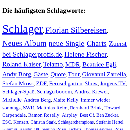
Die häufigsten Schlagworte:
Schlager
Florian Silbereisen
,
,
Neues Album
neue Single
Charts
Zuerst
,
,
,
bei Schlagerprofis.de
Helene Fischer
,
,
Roland Kaiser
Telamo
MDR
Beatrice Egli
,
,
,
,
Andy Borg
Gäste
Quote
Tour
Giovanni Zarrella
,
,
,
,
,
Stefan Mross
ZDF
Fernsehgarten
Show
Jürgens TV
,
,
,
,
,
Schlager-Spaß
Schlagerbooom
Andrea Kiewel
,
,
,
Michelle
Andrea Berg
Maite Kelly
Immer wieder
,
,
,
sonntags
SWR
Matthias Reim
Bernhard Brink
Howard
,
,
,
,
Carpendale
Ramon Roselly
Airplay
Best Of
Ben Zucker
,
,
,
,
,
ESC
,
Konzert
,
Christin Stark
,
Schlagerchampions
,
Stefanie Hertel
,
Kimmig
,
Kerstin Ott
,
,
,
,
Semino Rossi
Tickets
Thomas Anders
Ross