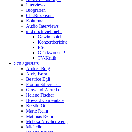
Interviews
Biografien
CD-Rezension
Kolumne
Audio-Interviews
und noch viel mehr
Gewinnspiel
Konzertberichte
ESC
Glückwunsch!
TV-Kritik
Schlagerstars
Andrea Berg
Andy Borg
Beatrice Egli
Florian Silbereisen
Giovanni Zarrella
Helene Fischer
Howard Carpendale
Kerstin Ott
Marie Reim
Matthias Reim
Melissa Naschenweng
Michelle