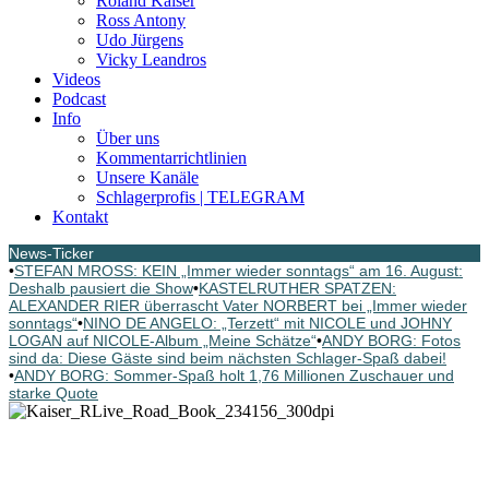
Roland Kaiser
Ross Antony
Udo Jürgens
Vicky Leandros
Videos
Podcast
Info
Über uns
Kommentarrichtlinien
Unsere Kanäle
Schlagerprofis | TELEGRAM
Kontakt
News-Ticker
•
STEFAN MROSS: KEIN „Immer wieder sonntags“ am 16. August:
Deshalb pausiert die Show
•
KASTELRUTHER SPATZEN:
ALEXANDER RIER überrascht Vater NORBERT bei „Immer wieder
sonntags“
•
NINO DE ANGELO: „Terzett“ mit NICOLE und JOHNY
LOGAN auf NICOLE-Album „Meine Schätze“
•
ANDY BORG: Fotos
sind da: Diese Gäste sind beim nächsten Schlager-Spaß dabei!
•
ANDY BORG: Sommer-Spaß holt 1,76 Millionen Zuschauer und
starke Quote