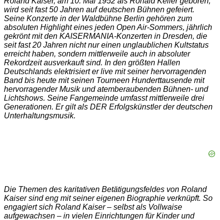
Roland Kaiser, am 10. Mai 1952 als Ronald Keiler geboren,
wird seit fast 50 Jahren auf deutschen Bühnen gefeiert.
Seine Konzerte in der Waldbühne Berlin gehören zum
absoluten Highlight eines jeden Open Air-Sommers, jährlich
gekrönt mit den KAISERMANIA-Konzerten in Dresden, die
seit fast 20 Jahren nicht nur einen unglaublichen Kultstatus
erreicht haben, sondern mittlerweile auch in absoluter
Rekordzeit ausverkauft sind. In den größten Hallen
Deutschlands elektrisiert er live mit seiner hervorragenden
Band bis heute mit seinen Tourneen Hunderttausende mit
hervorragender Musik und atemberaubenden Bühnen- und
Lichtshows. Seine Fangemeinde umfasst mittlerweile drei
Generationen. Er gilt als DER Erfolgskünstler der deutschen
Unterhaltungsmusik.
Die Themen des karitativen Betätigungsfeldes von Roland
Kaiser sind eng mit seiner eigenen Biographie verknüpft. So
engagiert sich Roland Kaiser – selbst als Vollwaise
aufgewachsen – in vielen Einrichtungen für Kinder und