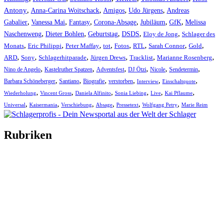
,
,
,
,
Antony
Anna-Carina Woitschack
Amigos
Udo Jürgens
Andreas
,
,
,
,
,
,
Gabalier
Vanessa Mai
Fantasy
Corona-Absage
Jubiläum
GfK
Melissa
,
,
,
,
,
Naschenweng
Dieter Bohlen
Geburtstag
DSDS
Eloy de Jong
Schlager des
,
,
,
,
,
,
,
,
Monats
Eric Philippi
Peter Maffay
tot
Fotos
RTL
Sarah Connor
Gold
,
,
,
,
,
,
ARD
Sony
Schlagerhitparade
Jürgen Drews
Tracklist
Marianne Rosenberg
,
,
,
,
,
,
Nino de Angelo
Kastelruther Spatzen
Adventsfest
DJ Ötzi
Nicole
Sendetermin
,
,
,
,
,
,
Barbara Schöneberger
Santiano
Biografie
verstorben
Interview
Einschaltquote
,
,
,
,
,
,
Wiederholung
Vincent Gross
Daniela Alfinito
Sonia Liebing
Live
Kai Pflaume
,
,
,
,
,
,
Universal
Kaisermania
Verschiebung
Absage
Pressetext
Wolfgang Petry
Marie Reim
Rubriken
Titelstory
SchlagerNews
Neuerscheinungen
Interviews
Biographien
CD-Rezension
Kolumne
Audio-Interviews