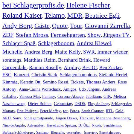
bei Schlagerprofis.de
Helene Fischer
,
,
Roland Kaiser
Telamo
MDR
Beatrice Egli
,
,
,
,
Andy Borg
Gäste
Quote
Tour
Giovanni Zarrella
,
,
,
,
,
ZDF
Stefan Mross
Fernsehgarten
Show
Jürgens TV
,
,
,
,
,
Schlager-Spaß
Schlagerbooom
Andrea Kiewel
,
,
,
Michelle
Andrea Berg
Maite Kelly
SWR
Immer wieder
,
,
,
,
sonntags
Matthias Reim
Bernhard Brink
Howard
,
,
,
Carpendale
Ramon Roselly
Airplay
Best Of
Ben Zucker
,
,
,
,
,
ESC
,
Konzert
,
Christin Stark
,
Schlagerchampions
,
Stefanie Hertel
,
Kimmig
,
Kerstin Ott
,
,
,
,
Semino Rossi
Tickets
Thomas Anders
Ross
,
,
,
,
Antony
Anna-Carina Woitschack
Amigos
Udo Jürgens
Andreas
,
,
,
,
,
,
Gabalier
Vanessa Mai
Fantasy
Corona-Absage
Jubiläum
GfK
Melissa
,
,
,
,
,
Naschenweng
Dieter Bohlen
Geburtstag
DSDS
Eloy de Jong
Schlager des
,
,
,
,
,
,
,
,
Monats
Eric Philippi
Peter Maffay
tot
Fotos
Sarah Connor
RTL
Gold
,
,
,
,
,
,
ARD
Sony
Schlagerhitparade
Jürgen Drews
Tracklist
Marianne Rosenberg
,
,
,
,
,
,
Nino de Angelo
Adventsfest
Kastelruther Spatzen
DJ Ötzi
Nicole
Sendetermin
,
,
,
,
,
,
Barbara Schöneberger
Santiano
Biografie
verstorben
Interview
Einschaltquote