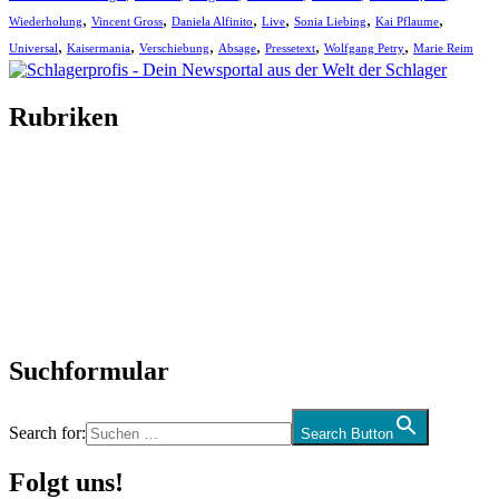
,
,
,
,
,
,
Wiederholung
Vincent Gross
Daniela Alfinito
Live
Sonia Liebing
Kai Pflaume
,
,
,
,
,
,
Universal
Kaisermania
Verschiebung
Absage
Pressetext
Wolfgang Petry
Marie Reim
Rubriken
Titelstory
SchlagerNews
Neuerscheinungen
Interviews
Biographien
CD-Rezension
Kolumne
Audio-Interviews
und mehr…
Suchformular
Search for:
Search Button
Folgt uns!