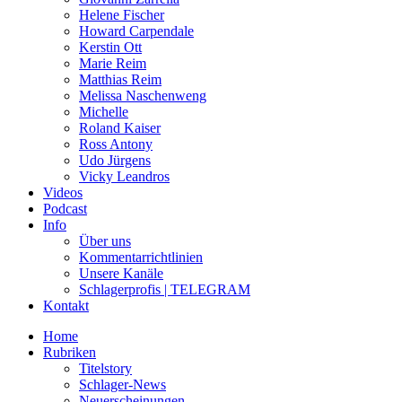
Helene Fischer
Howard Carpendale
Kerstin Ott
Marie Reim
Matthias Reim
Melissa Naschenweng
Michelle
Roland Kaiser
Ross Antony
Udo Jürgens
Vicky Leandros
Videos
Podcast
Info
Über uns
Kommentarrichtlinien
Unsere Kanäle
Schlagerprofis | TELEGRAM
Kontakt
Home
Rubriken
Titelstory
Schlager-News
Neuerscheinungen