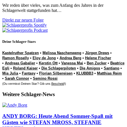
Wir reden über vieles, was zum Anfang des Jahres in der
Schlagerwelt stattgefunden hat…
Direkt zur neuen Folge
Deine Schlager-Stars
Kastelruther Spatzen
•
Melissa Naschenweng
•
Jürgen Drews
•
Ramon Roselly
•
Eloy de Jong
•
Andrea Berg
•
Helene Fischer
•
Andreas Gabalier
•
Kerstin Ott
•
Vanessa Mai
•
Ben Zucker
•
Beatrice
Egli
•
Roland Kaiser
•
Die Schlagerpiloten
•
Die Amigos
•
Santiano
•
Mia Julia
•
Fantasy
•
Florian Silbereisen
•
KLUBBB3
•
Matthias Reim
•
Sarah Connor
•
Semino Rossi
(Du vermisst Deinen Star? Gib uns
Bescheid
!)
Weitere Schlager-News
ANDY BORG: Heute Abend Sommer-Spaß mit
Gästen wie STEFAN MROSS, STEFANIE