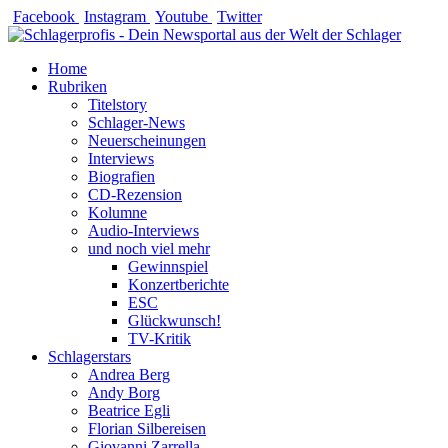
Zum
Facebook
Instagram
Youtube
Twitter
Inhalt
springen
Home
Rubriken
Titelstory
Schlager-News
Neuerscheinungen
Interviews
Biografien
CD-Rezension
Kolumne
Audio-Interviews
und noch viel mehr
Gewinnspiel
Konzertberichte
ESC
Glückwunsch!
TV-Kritik
Schlagerstars
Andrea Berg
Andy Borg
Beatrice Egli
Florian Silbereisen
Giovanni Zarrella