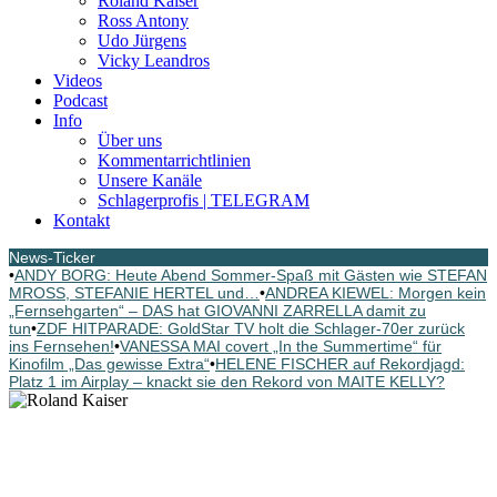
Roland Kaiser
Ross Antony
Udo Jürgens
Vicky Leandros
Videos
Podcast
Info
Über uns
Kommentarrichtlinien
Unsere Kanäle
Schlagerprofis | TELEGRAM
Kontakt
News-Ticker
•
ANDY BORG: Heute Abend Sommer-Spaß mit Gästen wie STEFAN
MROSS, STEFANIE HERTEL und…
•
ANDREA KIEWEL: Morgen kein
„Fernsehgarten“ – DAS hat GIOVANNI ZARRELLA damit zu
tun
•
ZDF HITPARADE: GoldStar TV holt die Schlager-70er zurück
ins Fernsehen!
•
VANESSA MAI covert „In the Summertime“ für
Kinofilm „Das gewisse Extra“
•
HELENE FISCHER auf Rekordjagd:
Platz 1 im Airplay – knackt sie den Rekord von MAITE KELLY?