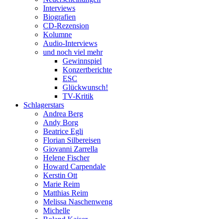
Interviews
Biografien
CD-Rezension
Kolumne
Audio-Interviews
und noch viel mehr
Gewinnspiel
Konzertberichte
ESC
Glückwunsch!
TV-Kritik
Schlagerstars
Andrea Berg
Andy Borg
Beatrice Egli
Florian Silbereisen
Giovanni Zarrella
Helene Fischer
Howard Carpendale
Kerstin Ott
Marie Reim
Matthias Reim
Melissa Naschenweng
Michelle