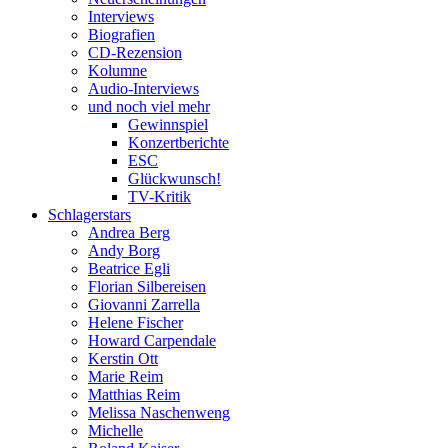
Interviews
Biografien
CD-Rezension
Kolumne
Audio-Interviews
und noch viel mehr
Gewinnspiel
Konzertberichte
ESC
Glückwunsch!
TV-Kritik
Schlagerstars
Andrea Berg
Andy Borg
Beatrice Egli
Florian Silbereisen
Giovanni Zarrella
Helene Fischer
Howard Carpendale
Kerstin Ott
Marie Reim
Matthias Reim
Melissa Naschenweng
Michelle