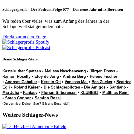
Schlagerprofis – Der Podcast Folge 077 – Das neue Jahr mit Silbereisen
Wir reden über vieles, was zum Anfang des Jahres in der
Schlagerwelt stattgefunden hat…
Direkt zur neuen Folge
Deine Schlager-Stars
Kastelruther Spatzen
•
Melissa Naschenweng
•
Jürgen Drews
•
Ramon Roselly
•
Eloy de Jong
•
Andrea Berg
•
Helene Fischer
•
Andreas Gabalier
•
Kerstin Ott
•
Vanessa Mai
•
Ben Zucker
•
Beatrice
Egli
•
Roland Kaiser
•
Die Schlagerpiloten
•
Die Amigos
•
Santiano
•
Mia Julia
•
Fantasy
•
Florian Silbereisen
•
KLUBBB3
•
Matthias Reim
•
Sarah Connor
•
Semino Rossi
(Du vermisst Deinen Star? Gib uns
Bescheid
!)
Weitere Schlager-News