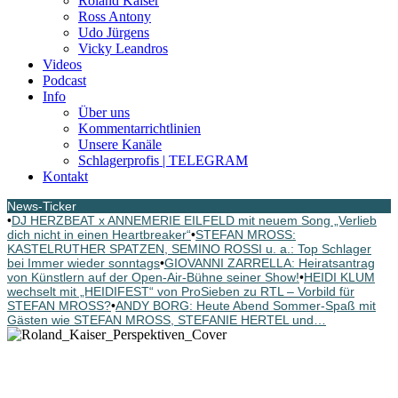
Roland Kaiser
Ross Antony
Udo Jürgens
Vicky Leandros
Videos
Podcast
Info
Über uns
Kommentarrichtlinien
Unsere Kanäle
Schlagerprofis | TELEGRAM
Kontakt
News-Ticker
•
DJ HERZBEAT x ANNEMERIE EILFELD mit neuem Song „Verlieb
dich nicht in einen Heartbreaker“
•
STEFAN MROSS:
KASTELRUTHER SPATZEN, SEMINO ROSSI u. a.: Top Schlager
bei Immer wieder sonntags
•
GIOVANNI ZARRELLA: Heiratsantrag
von Künstlern auf der Open-Air-Bühne seiner Show!
•
HEIDI KLUM
wechselt mit „HEIDIFEST“ von ProSieben zu RTL – Vorbild für
STEFAN MROSS?
•
ANDY BORG: Heute Abend Sommer-Spaß mit
Gästen wie STEFAN MROSS, STEFANIE HERTEL und…