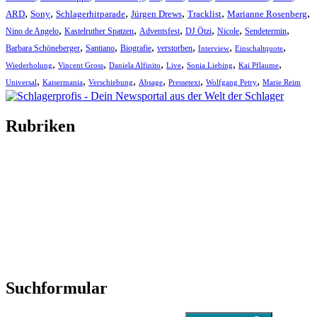
,
,
,
,
,
,
ARD
Sony
Schlagerhitparade
Jürgen Drews
Tracklist
Marianne Rosenberg
,
,
,
,
,
,
Nino de Angelo
Kastelruther Spatzen
Adventsfest
DJ Ötzi
Nicole
Sendetermin
,
,
,
,
,
,
Barbara Schöneberger
Santiano
Biografie
verstorben
Interview
Einschaltquote
,
,
,
,
,
,
Wiederholung
Vincent Gross
Daniela Alfinito
Live
Sonia Liebing
Kai Pflaume
,
,
,
,
,
,
Universal
Kaisermania
Verschiebung
Absage
Pressetext
Wolfgang Petry
Marie Reim
Rubriken
Titelstory
SchlagerNews
Neuerscheinungen
Interviews
Biographien
CD-Rezension
Kolumne
Audio-Interviews
und mehr…
Suchformular