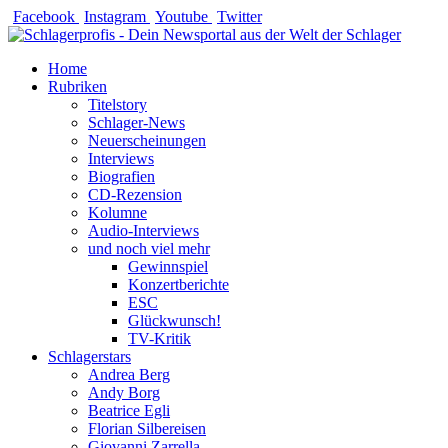
Zum
Facebook
Instagram
Youtube
Twitter
Inhalt
springen
Home
Rubriken
Titelstory
Schlager-News
Neuerscheinungen
Interviews
Biografien
CD-Rezension
Kolumne
Audio-Interviews
und noch viel mehr
Gewinnspiel
Konzertberichte
ESC
Glückwunsch!
TV-Kritik
Schlagerstars
Andrea Berg
Andy Borg
Beatrice Egli
Florian Silbereisen
Giovanni Zarrella