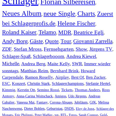
Schlager
Florian Silbereisen
,
,
Neues Album
neue Single
Charts
Zuerst
,
,
,
bei Schlagerprofis.de
Helene Fischer
,
,
Roland Kaiser
Telamo
MDR
Beatrice Egli
,
,
,
,
Andy Borg
Gäste
Quote
Tour
Giovanni Zarrella
,
,
,
,
,
ZDF
Stefan Mross
Fernsehgarten
Show
Jürgens TV
,
,
,
,
,
Schlager-Spaß
Schlagerbooom
Andrea Kiewel
,
,
,
Michelle
Andrea Berg
Maite Kelly
SWR
Immer wieder
,
,
,
,
sonntags
Matthias Reim
Bernhard Brink
Howard
,
,
,
Carpendale
Ramon Roselly
Airplay
Best Of
Ben Zucker
,
,
,
,
,
ESC
,
Konzert
,
Christin Stark
,
Schlagerchampions
,
Stefanie Hertel
,
Kimmig
,
Kerstin Ott
,
,
,
,
Semino Rossi
Tickets
Thomas Anders
Ross
,
,
,
,
Antony
Anna-Carina Woitschack
Amigos
Udo Jürgens
Andreas
,
,
,
,
,
,
Gabalier
Vanessa Mai
Fantasy
Corona-Absage
Jubiläum
GfK
Melissa
,
,
,
,
,
Naschenweng
Dieter Bohlen
Geburtstag
DSDS
Eloy de Jong
Schlager des
,
,
,
,
,
,
,
,
Monats
Eric Philippi
Peter Maffay
tot
RTL
Fotos
Sarah Connor
Gold