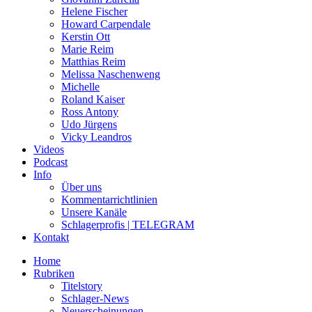
Helene Fischer
Howard Carpendale
Kerstin Ott
Marie Reim
Matthias Reim
Melissa Naschenweng
Michelle
Roland Kaiser
Ross Antony
Udo Jürgens
Vicky Leandros
Videos
Podcast
Info
Über uns
Kommentarrichtlinien
Unsere Kanäle
Schlagerprofis | TELEGRAM
Kontakt
Home
Rubriken
Titelstory
Schlager-News
Neuerscheinungen