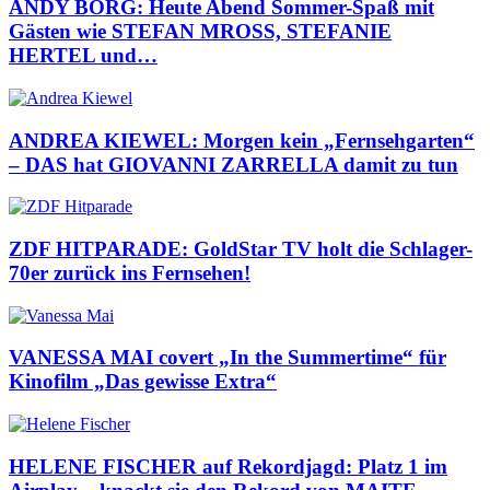
ANDY BORG: Heute Abend Sommer-Spaß mit
Gästen wie STEFAN MROSS, STEFANIE
HERTEL und…
ANDREA KIEWEL: Morgen kein „Fernsehgarten“
– DAS hat GIOVANNI ZARRELLA damit zu tun
ZDF HITPARADE: GoldStar TV holt die Schlager-
70er zurück ins Fernsehen!
VANESSA MAI covert „In the Summertime“ für
Kinofilm „Das gewisse Extra“
HELENE FISCHER auf Rekordjagd: Platz 1 im