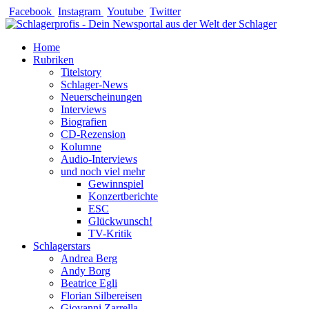
Zum
Facebook
Instagram
Youtube
Twitter
Inhalt
springen
Home
Rubriken
Titelstory
Schlager-News
Neuerscheinungen
Interviews
Biografien
CD-Rezension
Kolumne
Audio-Interviews
und noch viel mehr
Gewinnspiel
Konzertberichte
ESC
Glückwunsch!
TV-Kritik
Schlagerstars
Andrea Berg
Andy Borg
Beatrice Egli
Florian Silbereisen
Giovanni Zarrella