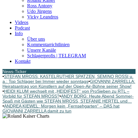
Roland Kaiser
Ross Antony
Udo Jürgens
Vicky Leandros
Videos
Podcast
Info
Über uns
Kommentarrichtlinien
Unsere Kanäle
Schlagerprofis | TELEGRAM
Kontakt
News-Ticker
•
STEFAN MROSS: KASTELRUTHER SPATZEN, SEMINO ROSSI u.
a.: Top Schlager bei Immer wieder sonntags
•
GIOVANNI ZARRELLA:
Heiratsantrag von Künstlern auf der Open-Air-Bühne seiner Show!
•
HEIDI KLUM wechselt mit „HEIDIFEST“ von ProSieben zu RTL –
Vorbild für STEFAN MROSS?
•
ANDY BORG: Heute Abend Sommer-
Spaß mit Gästen wie STEFAN MROSS, STEFANIE HERTEL und…
•
ANDREA KIEWEL: Morgen kein „Fernsehgarten“ – DAS hat
GIOVANNI ZARRELLA damit zu tun