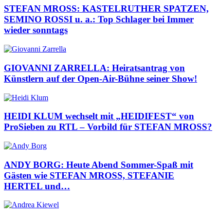
STEFAN MROSS: KASTELRUTHER SPATZEN,
SEMINO ROSSI u. a.: Top Schlager bei Immer
wieder sonntags
GIOVANNI ZARRELLA: Heiratsantrag von
Künstlern auf der Open-Air-Bühne seiner Show!
HEIDI KLUM wechselt mit „HEIDIFEST“ von
ProSieben zu RTL – Vorbild für STEFAN MROSS?
ANDY BORG: Heute Abend Sommer-Spaß mit
Gästen wie STEFAN MROSS, STEFANIE
HERTEL und…