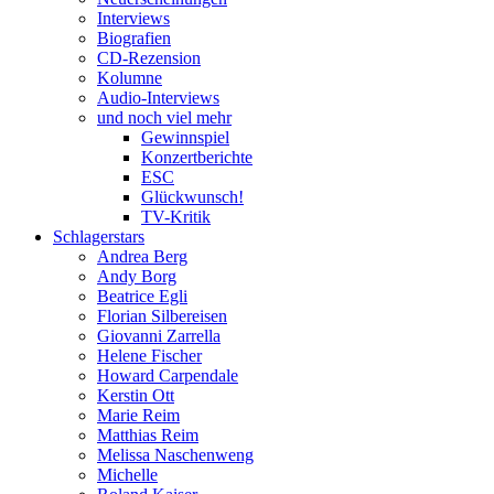
Interviews
Biografien
CD-Rezension
Kolumne
Audio-Interviews
und noch viel mehr
Gewinnspiel
Konzertberichte
ESC
Glückwunsch!
TV-Kritik
Schlagerstars
Andrea Berg
Andy Borg
Beatrice Egli
Florian Silbereisen
Giovanni Zarrella
Helene Fischer
Howard Carpendale
Kerstin Ott
Marie Reim
Matthias Reim
Melissa Naschenweng
Michelle