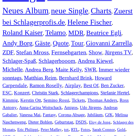
Neues Album
neue Single
Charts
Zuerst
,
,
,
bei Schlagerprofis.de
Helene Fischer
,
,
Roland Kaiser
Telamo
MDR
Beatrice Egli
,
,
,
,
Andy Borg
Gäste
Quote
Tour
Giovanni Zarrella
,
,
,
,
,
ZDF
Stefan Mross
Fernsehgarten
Show
Jürgens TV
,
,
,
,
,
Schlager-Spaß
Schlagerbooom
Andrea Kiewel
,
,
,
Michelle
Andrea Berg
Maite Kelly
SWR
Immer wieder
,
,
,
,
sonntags
Matthias Reim
Bernhard Brink
Howard
,
,
,
Carpendale
Ramon Roselly
Airplay
Best Of
Ben Zucker
,
,
,
,
,
ESC
,
Konzert
,
Christin Stark
,
Schlagerchampions
,
Stefanie Hertel
,
Kimmig
,
Kerstin Ott
,
,
,
,
Semino Rossi
Tickets
Thomas Anders
Ross
,
,
,
,
Antony
Anna-Carina Woitschack
Amigos
Udo Jürgens
Andreas
,
,
,
,
,
,
Gabalier
Vanessa Mai
Fantasy
Corona-Absage
Jubiläum
GfK
Melissa
,
,
,
,
,
Naschenweng
Dieter Bohlen
Geburtstag
DSDS
Eloy de Jong
Schlager des
,
,
,
,
,
,
,
,
Monats
Eric Philippi
Peter Maffay
tot
RTL
Fotos
Sarah Connor
Gold