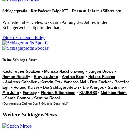
Schlagerprofis – Der Podcast Folge 077 – Das neue Jahr mit Silbereisen
Wir reden über vieles, was zum Anfang des Jahres in der
Schlagerwelt stattgefunden hat…
Direkt zur neuen Folge
Deine Schlager-Stars
Kastelruther Spatzen
•
Melissa Naschenweng
•
Jürgen Drews
•
Ramon Roselly
•
Eloy de Jong
•
Andrea Berg
•
Helene Fischer
•
Andreas Gabalier
•
Kerstin Ott
•
Vanessa Mai
•
Ben Zucker
•
Beatrice
Egli
•
Roland Kaiser
•
Die Schlagerpiloten
•
Die Amigos
•
Santiano
•
Mia Julia
•
Fantasy
•
Florian Silbereisen
•
KLUBBB3
•
Matthias Reim
•
Sarah Connor
•
Semino Rossi
(Du vermisst Deinen Star? Gib uns
Bescheid
!)
Weitere Schlager-News