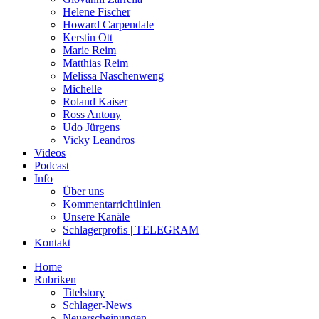
Helene Fischer
Howard Carpendale
Kerstin Ott
Marie Reim
Matthias Reim
Melissa Naschenweng
Michelle
Roland Kaiser
Ross Antony
Udo Jürgens
Vicky Leandros
Videos
Podcast
Info
Über uns
Kommentarrichtlinien
Unsere Kanäle
Schlagerprofis | TELEGRAM
Kontakt
Home
Rubriken
Titelstory
Schlager-News
Neuerscheinungen