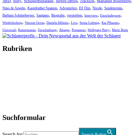
,
,
,
,
,
,
ARD
Sony
Schlagerhitparade
Jürgen Drews
Tracklist
Marianne Rosenberg
,
,
,
,
,
,
Nino de Angelo
Kastelruther Spatzen
Adventsfest
DJ Ötzi
Nicole
Sendetermin
,
,
,
,
,
,
Barbara Schöneberger
Santiano
Biografie
verstorben
Interview
Einschaltquote
,
,
,
,
,
,
Wiederholung
Vincent Gross
Daniela Alfinito
Live
Sonia Liebing
Kai Pflaume
,
,
,
,
,
,
Universal
Kaisermania
Verschiebung
Absage
Pressetext
Wolfgang Petry
Marie Reim
Rubriken
Titelstory
SchlagerNews
Neuerscheinungen
Interviews
Biographien
CD-Rezension
Kolumne
Audio-Interviews
und mehr…
Suchformular
Search for:
Search Button