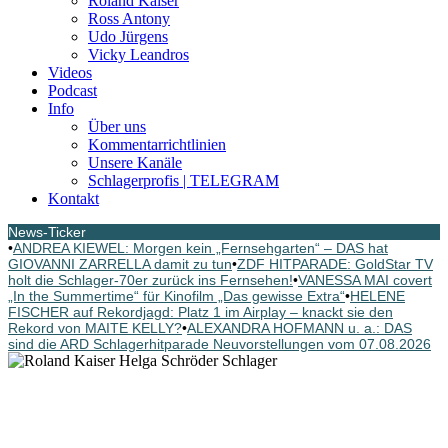
Roland Kaiser
Ross Antony
Udo Jürgens
Vicky Leandros
Videos
Podcast
Info
Über uns
Kommentarrichtlinien
Unsere Kanäle
Schlagerprofis | TELEGRAM
Kontakt
News-Ticker
•
ANDREA KIEWEL: Morgen kein „Fernsehgarten“ – DAS hat
GIOVANNI ZARRELLA damit zu tun
•
ZDF HITPARADE: GoldStar TV
holt die Schlager-70er zurück ins Fernsehen!
•
VANESSA MAI covert
„In the Summertime“ für Kinofilm „Das gewisse Extra“
•
HELENE
FISCHER auf Rekordjagd: Platz 1 im Airplay – knackt sie den
Rekord von MAITE KELLY?
•
ALEXANDRA HOFMANN u. a.: DAS
sind die ARD Schlagerhitparade Neuvorstellungen vom 07.08.2026