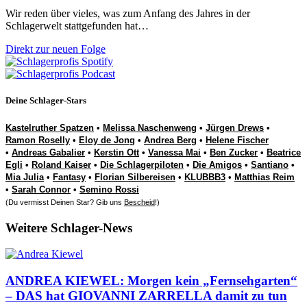
Wir reden über vieles, was zum Anfang des Jahres in der
Schlagerwelt stattgefunden hat…
Direkt zur neuen Folge
Deine Schlager-Stars
Kastelruther Spatzen
•
Melissa Naschenweng
•
Jürgen Drews
•
Ramon Roselly
•
Eloy de Jong
•
Andrea Berg
•
Helene Fischer
•
Andreas Gabalier
•
Kerstin Ott
•
Vanessa Mai
•
Ben Zucker
•
Beatrice
Egli
•
Roland Kaiser
•
Die Schlagerpiloten
•
Die Amigos
•
Santiano
•
Mia Julia
•
Fantasy
•
Florian Silbereisen
•
KLUBBB3
•
Matthias Reim
•
Sarah Connor
•
Semino Rossi
(Du vermisst Deinen Star? Gib uns
Bescheid
!)
Weitere Schlager-News
ANDREA KIEWEL: Morgen kein „Fernsehgarten“
– DAS hat GIOVANNI ZARRELLA damit zu tun