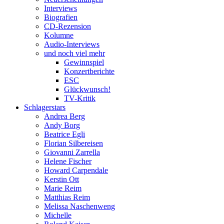
Interviews
Biografien
CD-Rezension
Kolumne
Audio-Interviews
und noch viel mehr
Gewinnspiel
Konzertberichte
ESC
Glückwunsch!
TV-Kritik
Schlagerstars
Andrea Berg
Andy Borg
Beatrice Egli
Florian Silbereisen
Giovanni Zarrella
Helene Fischer
Howard Carpendale
Kerstin Ott
Marie Reim
Matthias Reim
Melissa Naschenweng
Michelle