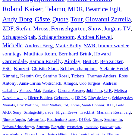
Roland Kaiser
Telamo
MDR
Beatrice Egli
,
,
,
,
Andy Borg
Gäste
Quote
Tour
Giovanni Zarrella
,
,
,
,
,
ZDF
Stefan Mross
Fernsehgarten
Show
Jürgens TV
,
,
,
,
,
Schlager-Spaß
Schlagerbooom
Andrea Kiewel
,
,
,
Michelle
Andrea Berg
Maite Kelly
SWR
Immer wieder
,
,
,
,
sonntags
Matthias Reim
Bernhard Brink
Howard
,
,
,
Carpendale
Ramon Roselly
Airplay
Best Of
Ben Zucker
,
,
,
,
,
ESC
,
Konzert
,
Christin Stark
,
Schlagerchampions
,
Stefanie Hertel
,
Kimmig
,
Kerstin Ott
,
,
,
,
Semino Rossi
Tickets
Thomas Anders
Ross
,
,
,
,
Antony
Anna-Carina Woitschack
Amigos
Udo Jürgens
Andreas
,
,
,
,
,
,
Gabalier
Vanessa Mai
Fantasy
Corona-Absage
Jubiläum
GfK
Melissa
,
,
,
,
,
Naschenweng
Dieter Bohlen
Geburtstag
DSDS
Eloy de Jong
Schlager des
,
,
,
,
,
,
,
,
Monats
Eric Philippi
Peter Maffay
tot
Fotos
Sarah Connor
RTL
Gold
,
,
,
,
,
,
ARD
Sony
Schlagerhitparade
Jürgen Drews
Tracklist
Marianne Rosenberg
,
,
,
,
,
,
Nino de Angelo
Adventsfest
Kastelruther Spatzen
DJ Ötzi
Nicole
Sendetermin
,
,
,
,
,
,
Barbara Schöneberger
Santiano
Biografie
verstorben
Interview
Einschaltquote
,
,
,
,
,
,
Wiederholung
Vincent Gross
Daniela Alfinito
Live
Sonia Liebing
Kai Pflaume