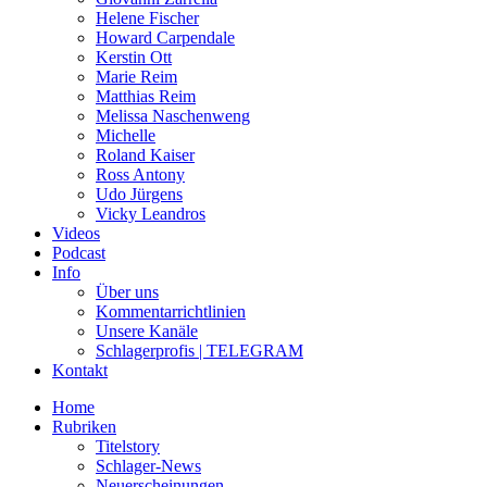
Helene Fischer
Howard Carpendale
Kerstin Ott
Marie Reim
Matthias Reim
Melissa Naschenweng
Michelle
Roland Kaiser
Ross Antony
Udo Jürgens
Vicky Leandros
Videos
Podcast
Info
Über uns
Kommentarrichtlinien
Unsere Kanäle
Schlagerprofis | TELEGRAM
Kontakt
Home
Rubriken
Titelstory
Schlager-News
Neuerscheinungen