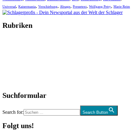
,
,
,
,
,
,
Universal
Kaisermania
Verschiebung
Absage
Pressetext
Wolfgang Petry
Marie Reim
Rubriken
Titelstory
SchlagerNews
Neuerscheinungen
Interviews
Biographien
CD-Rezension
Kolumne
Audio-Interviews
und mehr…
Suchformular
Search for:
Search Button
Folgt uns!