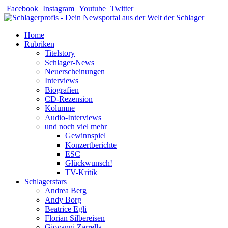
Zum
Facebook
Instagram
Youtube
Twitter
Inhalt
springen
Home
Rubriken
Titelstory
Schlager-News
Neuerscheinungen
Interviews
Biografien
CD-Rezension
Kolumne
Audio-Interviews
und noch viel mehr
Gewinnspiel
Konzertberichte
ESC
Glückwunsch!
TV-Kritik
Schlagerstars
Andrea Berg
Andy Borg
Beatrice Egli
Florian Silbereisen
Giovanni Zarrella