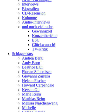
Interviews
Biografien
CD-Rezension
Kolumne
Audio-Interviews
und noch viel mehr
Gewinnspiel
Konzertberichte
ESC
Glückwunsch!
TV-Kritik
Schlagerstars
Andrea Berg
Andy Borg
Beatrice Egli
Florian Silbereisen
Giovanni Zarrella
Helene Fischer
Howard Carpendale
Kerstin Ott
Marie Reim
Matthias Reim
Melissa Naschenweng
Michelle