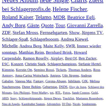
Charts
Zuerst
,
,
,
bei Schlagerprofis.de
Helene Fischer
,
,
Roland Kaiser
Telamo
MDR
Beatrice Egli
,
,
,
,
Andy Borg
Gäste
Quote
Tour
Giovanni Zarrella
,
,
,
,
,
ZDF
Stefan Mross
Fernsehgarten
Show
Jürgens TV
,
,
,
,
,
Schlager-Spaß
Schlagerbooom
Andrea Kiewel
,
,
,
Michelle
Andrea Berg
Maite Kelly
SWR
Immer wieder
,
,
,
,
sonntags
Matthias Reim
Bernhard Brink
Howard
,
,
,
Carpendale
Ramon Roselly
Airplay
Best Of
Ben Zucker
,
,
,
,
,
ESC
,
Konzert
,
Christin Stark
,
Schlagerchampions
,
Stefanie Hertel
,
Kimmig
,
Kerstin Ott
,
,
,
,
Semino Rossi
Tickets
Thomas Anders
Ross
,
,
,
,
Antony
Anna-Carina Woitschack
Amigos
Udo Jürgens
Andreas
,
,
,
,
,
,
Gabalier
Vanessa Mai
Fantasy
Corona-Absage
Jubiläum
GfK
Melissa
,
,
,
,
,
Naschenweng
Dieter Bohlen
Geburtstag
DSDS
Eloy de Jong
Schlager des
,
,
,
,
,
,
,
,
Monats
Eric Philippi
Peter Maffay
tot
RTL
Fotos
Sarah Connor
Gold
,
,
,
,
,
,
ARD
Sony
Schlagerhitparade
Jürgen Drews
Tracklist
Marianne Rosenberg
,
,
,
,
,
,
Nino de Angelo
Kastelruther Spatzen
Adventsfest
DJ Ötzi
Nicole
Sendetermin