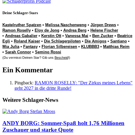
Deine Schlager-Stars
Kastelruther Spatzen
•
Melissa Naschenweng
•
Jürgen Drews
•
Ramon Roselly
•
Eloy de Jong
•
Andrea Berg
•
Helene Fischer
•
Andreas Gabalier
•
Kerstin Ott
•
Vanessa Mai
•
Ben Zucker
•
Beatrice
Egli
•
Roland Kaiser
•
Die Schlagerpiloten
•
Die Amigos
•
Santiano
•
Mia Julia
•
Fantasy
•
Florian Silbereisen
•
KLUBBB3
•
Matthias Reim
•
Sarah Connor
•
Semino Rossi
(Du vermisst Deinen Star? Gib uns
Bescheid
!)
Ein Kommentar
Pingback:
RAMON ROSELLY: "Der Zirkus meines Lebens"
geht 2027 in die dritte Runde!
Weitere Schlager-News
ANDY BORG: Sommer-Spaß holt 1,76 Millionen
Zuschauer und starke Quote