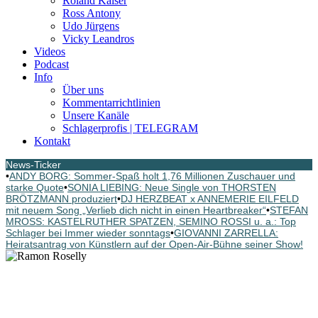
Roland Kaiser
Ross Antony
Udo Jürgens
Vicky Leandros
Videos
Podcast
Info
Über uns
Kommentarrichtlinien
Unsere Kanäle
Schlagerprofis | TELEGRAM
Kontakt
News-Ticker
•
ANDY BORG: Sommer-Spaß holt 1,76 Millionen Zuschauer und
starke Quote
•
SONIA LIEBING: Neue Single von THORSTEN
BRÖTZMANN produziert
•
DJ HERZBEAT x ANNEMERIE EILFELD
mit neuem Song „Verlieb dich nicht in einen Heartbreaker“
•
STEFAN
MROSS: KASTELRUTHER SPATZEN, SEMINO ROSSI u. a.: Top
Schlager bei Immer wieder sonntags
•
GIOVANNI ZARRELLA:
Heiratsantrag von Künstlern auf der Open-Air-Bühne seiner Show!