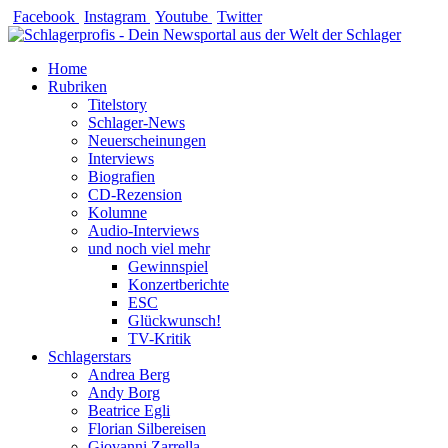
Zum
Facebook
Instagram
Youtube
Twitter
Inhalt
springen
Home
Rubriken
Titelstory
Schlager-News
Neuerscheinungen
Interviews
Biografien
CD-Rezension
Kolumne
Audio-Interviews
und noch viel mehr
Gewinnspiel
Konzertberichte
ESC
Glückwunsch!
TV-Kritik
Schlagerstars
Andrea Berg
Andy Borg
Beatrice Egli
Florian Silbereisen
Giovanni Zarrella