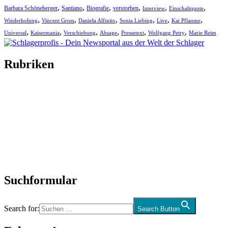
,
,
,
,
,
,
Barbara Schöneberger
Santiano
Biografie
verstorben
Interview
Einschaltquote
,
,
,
,
,
,
Wiederholung
Vincent Gross
Daniela Alfinito
Sonia Liebing
Live
Kai Pflaume
,
,
,
,
,
,
Universal
Kaisermania
Verschiebung
Absage
Pressetext
Wolfgang Petry
Marie Reim
Rubriken
Titelstory
SchlagerNews
Neuerscheinungen
Interviews
Biographien
CD-Rezension
Kolumne
Audio-Interviews
und mehr…
Suchformular
Search for:
Search Button