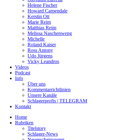
Helene Fischer
Howard Carpendale
Kerstin Ott
Marie Reim
Matthias Reim
Melissa Naschenweng
Michelle
Roland Kaiser
Ross Antony
Udo Jürgens
Vicky Leandros
Videos
Podcast
Info
Über uns
Kommentarrichtlinien
Unsere Kanäle
Schlagerprofis | TELEGRAM
Kontakt
Home
Rubriken
Titelstory
Schlager-News
Neuerscheinungen