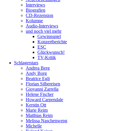
Interviews
Biografien
CD-Rezension
Kolumne
Audio-Interviews
und noch viel mehr
Gewinnspiel
Konzertberichte
ESC
Glückwunsch!
TV-Kritik
Schlagerstars
Andrea Berg
Andy Borg
Beatrice Egli
Florian Silbereisen
Giovanni Zarrella
Helene Fischer
Howard Carpendale
Kerstin Ott
Marie Reim
Matthias Reim
Melissa Naschenweng
Michelle