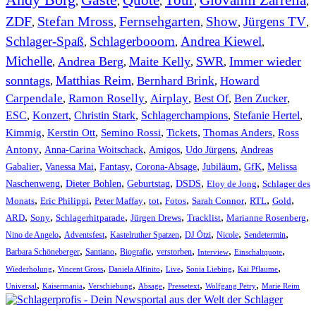
Gäste
Quote
Tour
Giovanni Zarrella
,
,
,
,
,
ZDF
Stefan Mross
Fernsehgarten
Show
Jürgens TV
,
,
,
,
,
Schlager-Spaß
Schlagerbooom
Andrea Kiewel
,
,
,
Michelle
Andrea Berg
Maite Kelly
SWR
Immer wieder
,
,
,
,
sonntags
Matthias Reim
Bernhard Brink
Howard
,
,
,
Carpendale
Ramon Roselly
Airplay
Best Of
Ben Zucker
,
,
,
,
,
ESC
,
Konzert
,
Christin Stark
,
Schlagerchampions
,
Stefanie Hertel
,
Kimmig
,
Kerstin Ott
,
,
,
,
Semino Rossi
Tickets
Thomas Anders
Ross
,
,
,
,
Antony
Anna-Carina Woitschack
Amigos
Udo Jürgens
Andreas
,
,
,
,
,
,
Gabalier
Vanessa Mai
Fantasy
Corona-Absage
Jubiläum
GfK
Melissa
,
,
,
,
,
Naschenweng
Dieter Bohlen
Geburtstag
DSDS
Eloy de Jong
Schlager des
,
,
,
,
,
,
,
,
Monats
Eric Philippi
Peter Maffay
tot
Fotos
Sarah Connor
RTL
Gold
,
,
,
,
,
,
ARD
Sony
Schlagerhitparade
Jürgen Drews
Tracklist
Marianne Rosenberg
,
,
,
,
,
,
Nino de Angelo
Adventsfest
Kastelruther Spatzen
DJ Ötzi
Nicole
Sendetermin
,
,
,
,
,
,
Barbara Schöneberger
Santiano
Biografie
verstorben
Interview
Einschaltquote
,
,
,
,
,
,
Wiederholung
Vincent Gross
Daniela Alfinito
Live
Sonia Liebing
Kai Pflaume
,
,
,
,
,
,
Universal
Kaisermania
Verschiebung
Absage
Pressetext
Wolfgang Petry
Marie Reim