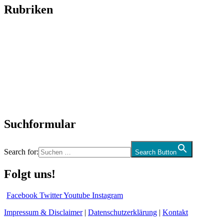
Rubriken
Titelstory
SchlagerNews
Neuerscheinungen
Interviews
Biographien
CD-Rezension
Kolumne
Audio-Interviews
und mehr…
Suchformular
Search for:
Search Button
Folgt uns!
Facebook
Twitter
Youtube
Instagram
Impressum & Disclaimer
|
Datenschutzerklärung
|
Kontakt