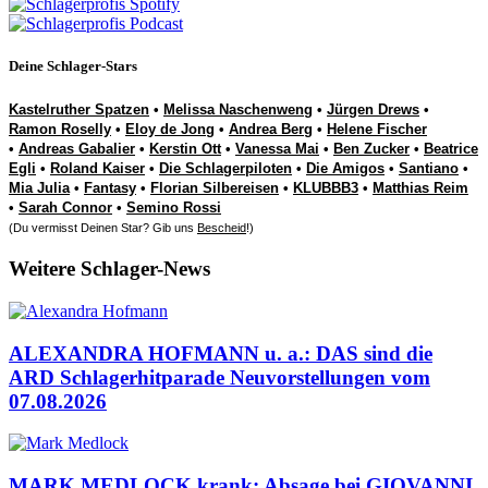
Deine Schlager-Stars
Kastelruther Spatzen
•
Melissa Naschenweng
•
Jürgen Drews
•
Ramon Roselly
•
Eloy de Jong
•
Andrea Berg
•
Helene Fischer
•
Andreas Gabalier
•
Kerstin Ott
•
Vanessa Mai
•
Ben Zucker
•
Beatrice
Egli
•
Roland Kaiser
•
Die Schlagerpiloten
•
Die Amigos
•
Santiano
•
Mia Julia
•
Fantasy
•
Florian Silbereisen
•
KLUBBB3
•
Matthias Reim
•
Sarah Connor
•
Semino Rossi
(Du vermisst Deinen Star? Gib uns
Bescheid
!)
Weitere Schlager-News
ALEXANDRA HOFMANN u. a.: DAS sind die
ARD Schlagerhitparade Neuvorstellungen vom
07.08.2026
MARK MEDLOCK krank: Absage bei GIOVANNI