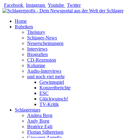
Zum
Facebook
Instagram
Youtube
Twitter
Inhalt
springen
Home
Rubriken
Titelstory
Schlager-News
Neuerscheinungen
Interviews
Biografien
CD-Rezension
Kolumne
Audio-Interviews
und noch viel mehr
Gewinnspiel
Konzertberichte
ESC
Glückwunsch!
TV-Kritik
Schlagerstars
Andrea Berg
Andy Borg
Beatrice Egli
Florian Silbereisen
Giovanni Zarrella