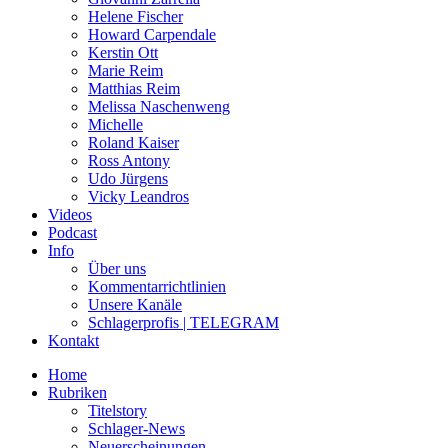
Helene Fischer
Howard Carpendale
Kerstin Ott
Marie Reim
Matthias Reim
Melissa Naschenweng
Michelle
Roland Kaiser
Ross Antony
Udo Jürgens
Vicky Leandros
Videos
Podcast
Info
Über uns
Kommentarrichtlinien
Unsere Kanäle
Schlagerprofis | TELEGRAM
Kontakt
Home
Rubriken
Titelstory
Schlager-News
Neuerscheinungen