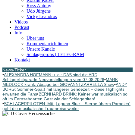
Roland Kaiser
Ross Antony
Udo Jürgens
Vicky Leandros
Videos
Podcast
Info
Über uns
Kommentarrichtlinien
Unsere Kanäle
Schlagerprofis | TELEGRAM
Kontakt
News-Ticker
•
ALEXANDRA HOFMANN u. a.: DAS sind die ARD
Schlagerhitparade Neuvorstellungen vom 07.08.2026
•
MARK
MEDLOCK krank: Absage bei GIOVANNI ZARRELLA Show
•
ANDY
BORG: Sommer-Spaß mit längerer Sendezeit – diese Highlights
erwarten die Fans
•
BERNHARD BRINK: Keiner war musikalisch so
oft im Fernsehgarten Gast wie der Schlagertitan!
•
SCHLAGERPILOTEN: Mit „Laguna Blue – Sterne überm Paradies“
geht die musikalische Traumreise weiter