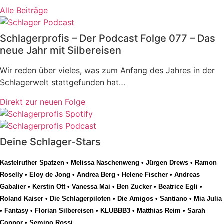
Alle Beiträge
Schlagerprofis – Der Podcast Folge 077 – Das
neue Jahr mit Silbereisen
Wir reden über vieles, was zum Anfang des Jahres in der
Schlagerwelt stattgefunden hat…
Direkt zur neuen Folge
Deine Schlager-Stars
Kastelruther Spatzen
•
Melissa Naschenweng
•
Jürgen Drews
•
Ramon
Roselly
•
Eloy de Jong
•
Andrea Berg
•
Helene Fischer
•
Andreas
Gabalier
•
Kerstin Ott
•
Vanessa Mai
•
Ben Zucker
•
Beatrice Egli
•
Roland Kaiser
•
Die Schlagerpiloten
•
Die Amigos
•
Santiano
•
Mia Julia
•
Fantasy
•
Florian Silbereisen
•
KLUBBB3
•
Matthias Reim
•
Sarah
Connor
•
Semino Rossi