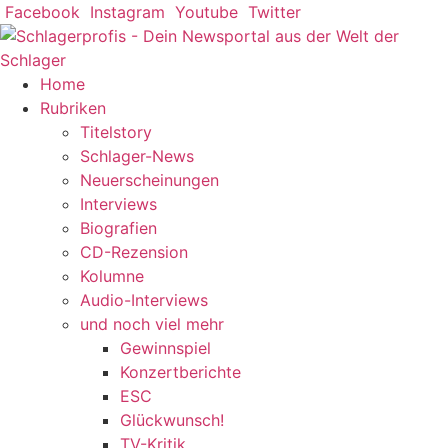
Zum
Facebook
Instagram
Youtube
Twitter
Inhalt
springen
Home
Rubriken
Titelstory
Schlager-News
Neuerscheinungen
Interviews
Biografien
CD-Rezension
Kolumne
Audio-Interviews
und noch viel mehr
Gewinnspiel
Konzertberichte
ESC
Glückwunsch!
TV-Kritik