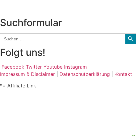
Audio-Interviews
und mehr…
Suchformular
Sear
Search
for:
Folgt uns!
Facebook
Twitter
Youtube
Instagram
Impressum & Disclaimer
|
Datenschutzerklärung
|
Kontakt
*= Affiliate Link