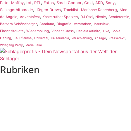
,
,
,
,
,
,
,
,
Peter Maffay
tot
RTL
Fotos
Sarah Connor
Gold
ARD
Sony
,
,
,
,
Schlagerhitparade
Jürgen Drews
Tracklist
Marianne Rosenberg
Nino
,
,
,
,
,
,
de Angelo
Adventsfest
Kastelruther Spatzen
DJ Ötzi
Nicole
Sendetermin
,
,
,
,
,
Barbara Schöneberger
Santiano
Biografie
verstorben
Interview
,
,
,
,
,
Einschaltquote
Wiederholung
Vincent Gross
Daniela Alfinito
Live
Sonia
,
,
,
,
,
,
,
Liebing
Kai Pflaume
Universal
Kaisermania
Verschiebung
Absage
Pressetext
,
Wolfgang Petry
Marie Reim
Rubriken
Titelstory
SchlagerNews
Neuerscheinungen
Interviews
Biographien
CD-Rezension
Kolumne