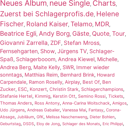
Neues Album
neue Single
Charts
,
,
,
Zuerst bei Schlagerprofis.de
Helene
,
Fischer
Roland Kaiser
Telamo
MDR
,
,
,
,
Beatrice Egli
Andy Borg
Gäste
Quote
Tour
,
,
,
,
,
Giovanni Zarrella
ZDF
Stefan Mross
,
,
,
Fernsehgarten
Show
Jürgens TV
Schlager-
,
,
,
Spaß
Schlagerbooom
Andrea Kiewel
Michelle
,
,
,
,
Andrea Berg
Maite Kelly
SWR
Immer wieder
,
,
,
sonntags
Matthias Reim
Bernhard Brink
,
,
,
Howard
Carpendale
,
Ramon Roselly
,
Airplay
,
Best Of
,
Ben
Zucker
,
ESC
,
Konzert
,
,
,
Christin Stark
Schlagerchampions
,
,
,
,
,
Stefanie Hertel
Kimmig
Kerstin Ott
Semino Rossi
Tickets
,
,
,
,
Thomas Anders
Ross Antony
Anna-Carina Woitschack
Amigos
,
,
,
,
Udo Jürgens
Andreas Gabalier
Vanessa Mai
Fantasy
Corona-
,
,
,
,
,
Absage
Jubiläum
GfK
Melissa Naschenweng
Dieter Bohlen
,
,
,
,
,
Geburtstag
DSDS
Eloy de Jong
Schlager des Monats
Eric Philippi