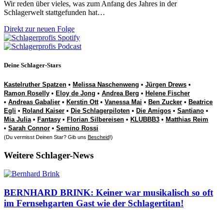
Wir reden über vieles, was zum Anfang des Jahres in der
Schlagerwelt stattgefunden hat…
Direkt zur neuen Folge
Deine Schlager-Stars
Kastelruther Spatzen
•
Melissa Naschenweng
•
Jürgen Drews
•
Ramon Roselly
•
Eloy de Jong
•
Andrea Berg
•
Helene Fischer
•
Andreas Gabalier
•
Kerstin Ott
•
Vanessa Mai
•
Ben Zucker
•
Beatrice
Egli
•
Roland Kaiser
•
Die Schlagerpiloten
•
Die Amigos
•
Santiano
•
Mia Julia
•
Fantasy
•
Florian Silbereisen
•
KLUBBB3
•
Matthias Reim
•
Sarah Connor
•
Semino Rossi
(Du vermisst Deinen Star? Gib uns
Bescheid
!)
Weitere Schlager-News
BERNHARD BRINK: Keiner war musikalisch so oft
im Fernsehgarten Gast wie der Schlagertitan!