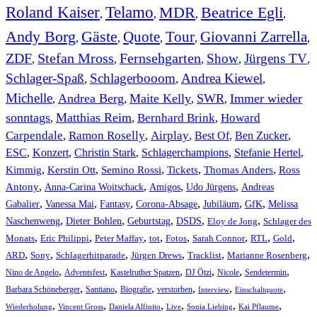
Roland Kaiser
Telamo
MDR
Beatrice Egli
,
,
,
,
Andy Borg
Gäste
Quote
Tour
Giovanni Zarrella
,
,
,
,
,
ZDF
Stefan Mross
Fernsehgarten
Show
Jürgens TV
,
,
,
,
,
Schlager-Spaß
Schlagerbooom
Andrea Kiewel
,
,
,
Michelle
Andrea Berg
Maite Kelly
SWR
Immer wieder
,
,
,
,
sonntags
Matthias Reim
Bernhard Brink
Howard
,
,
,
Carpendale
Ramon Roselly
Airplay
Best Of
Ben Zucker
,
,
,
,
,
ESC
,
Konzert
,
Christin Stark
,
Schlagerchampions
,
Stefanie Hertel
,
Kimmig
,
Kerstin Ott
,
,
,
,
Semino Rossi
Tickets
Thomas Anders
Ross
,
,
,
,
Antony
Anna-Carina Woitschack
Amigos
Udo Jürgens
Andreas
,
,
,
,
,
,
Gabalier
Vanessa Mai
Fantasy
Corona-Absage
Jubiläum
GfK
Melissa
,
,
,
,
,
Naschenweng
Dieter Bohlen
Geburtstag
DSDS
Eloy de Jong
Schlager des
,
,
,
,
,
,
,
,
Monats
Eric Philippi
Peter Maffay
tot
Fotos
Sarah Connor
RTL
Gold
,
,
,
,
,
,
ARD
Sony
Schlagerhitparade
Jürgen Drews
Tracklist
Marianne Rosenberg
,
,
,
,
,
,
Nino de Angelo
Adventsfest
Kastelruther Spatzen
DJ Ötzi
Nicole
Sendetermin
,
,
,
,
,
,
Barbara Schöneberger
Santiano
Biografie
verstorben
Interview
Einschaltquote
,
,
,
,
,
,
Wiederholung
Vincent Gross
Daniela Alfinito
Live
Sonia Liebing
Kai Pflaume