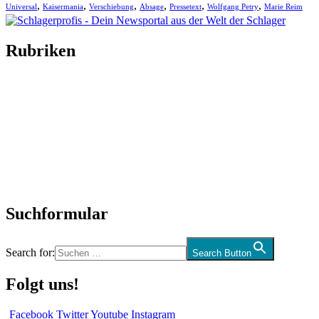
,
,
,
,
,
,
Universal
Kaisermania
Verschiebung
Absage
Pressetext
Wolfgang Petry
Marie Reim
Rubriken
Titelstory
SchlagerNews
Neuerscheinungen
Interviews
Biographien
CD-Rezension
Kolumne
Audio-Interviews
und mehr…
Suchformular
Search for:
Search Button
Folgt uns!
Facebook
Twitter
Youtube
Instagram