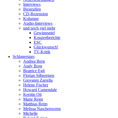
Interviews
Biografien
CD-Rezension
Kolumne
Audio-Interviews
und noch viel mehr
Gewinnspiel
Konzertberichte
ESC
Glückwunsch!
TV-Kritik
Schlagerstars
Andrea Berg
Andy Borg
Beatrice Egli
Florian Silbereisen
Giovanni Zarrella
Helene Fischer
Howard Carpendale
Kerstin Ott
Marie Reim
Matthias Reim
Melissa Naschenweng
Michelle