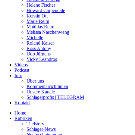
Helene Fischer
Howard Carpendale
Kerstin Ott
Marie Reim
Matthias Reim
Melissa Naschenweng
Michelle
Roland Kaiser
Ross Antony
Udo Jürgens
Vicky Leandros
Videos
Podcast
Info
Über uns
Kommentarrichtlinien
Unsere Kanäle
Schlagerprofis | TELEGRAM
Kontakt
Home
Rubriken
Titelstory
Schlager-News
Neuerscheinungen