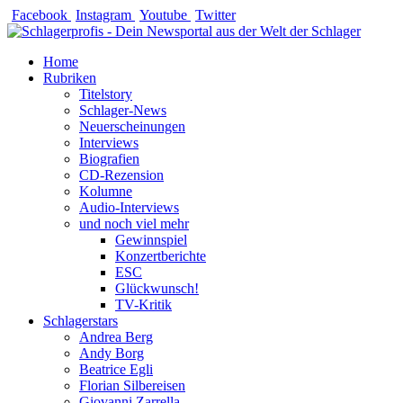
Zum
Facebook
Instagram
Youtube
Twitter
Inhalt
springen
Home
Rubriken
Titelstory
Schlager-News
Neuerscheinungen
Interviews
Biografien
CD-Rezension
Kolumne
Audio-Interviews
und noch viel mehr
Gewinnspiel
Konzertberichte
ESC
Glückwunsch!
TV-Kritik
Schlagerstars
Andrea Berg
Andy Borg
Beatrice Egli
Florian Silbereisen
Giovanni Zarrella