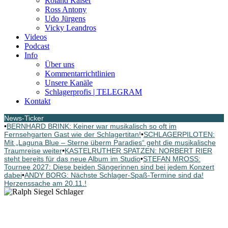
Roland Kaiser
Ross Antony
Udo Jürgens
Vicky Leandros
Videos
Podcast
Info
Über uns
Kommentarrichtlinien
Unsere Kanäle
Schlagerprofis | TELEGRAM
Kontakt
News-Ticker
•
BERNHARD BRINK: Keiner war musikalisch so oft im
Fernsehgarten Gast wie der Schlagertitan!
•
SCHLAGERPILOTEN:
Mit „Laguna Blue – Sterne überm Paradies“ geht die musikalische
Traumreise weiter
•
KASTELRUTHER SPATZEN: NORBERT RIER
steht bereits für das neue Album im Studio
•
STEFAN MROSS:
Tournee 2027: Diese beiden Sängerinnen sind bei jedem Konzert
dabei
•
ANDY BORG: Nächste Schlager-Spaß-Termine sind da!
Herzenssache am 20.11.!