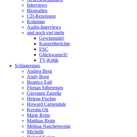
Interviews
Biografien
CD-Rezension
Kolumne
Audio-Interviews
und noch viel mehr
Gewinnspiel
Konzertberichte
ESC
Glückwunsch!
TV-Kritik
Schlagerstars
Andrea Berg
Andy Borg
Beatrice Egli
Florian Silbereisen
Giovanni Zarrella
Helene Fischer
Howard Carpendale
Kerstin Ott
Marie Reim
Matthias Reim
Melissa Naschenweng
Michelle