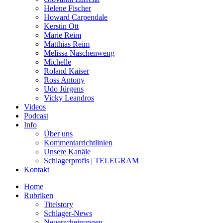
Helene Fischer
Howard Carpendale
Kerstin Ott
Marie Reim
Matthias Reim
Melissa Naschenweng
Michelle
Roland Kaiser
Ross Antony
Udo Jürgens
Vicky Leandros
Videos
Podcast
Info
Über uns
Kommentarrichtlinien
Unsere Kanäle
Schlagerprofis | TELEGRAM
Kontakt
Home
Rubriken
Titelstory
Schlager-News
Neuerscheinungen