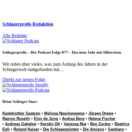
Schlagerprofis Redaktion
Alle Beiträge
Schlagerprofis – Der Podcast Folge 077 – Das neue Jahr mit Silbereisen
Wir reden über vieles, was zum Anfang des Jahres in der
Schlagerwelt stattgefunden hat…
Direkt zur neuen Folge
Deine Schlager-Stars
Kastelruther Spatzen
•
Melissa Naschenweng
•
Jürgen Drews
•
Ramon Roselly
•
Eloy de Jong
•
Andrea Berg
•
Helene Fischer
•
Andreas Gabalier
•
Kerstin Ott
•
Vanessa Mai
•
Ben Zucker
•
Beatrice
Egli
•
Roland Kaiser
•
Die Schlagerpiloten
•
Die Amigos
•
Santiano
•