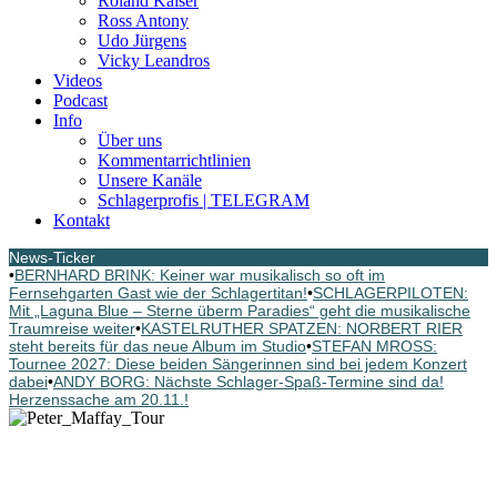
Roland Kaiser
Ross Antony
Udo Jürgens
Vicky Leandros
Videos
Podcast
Info
Über uns
Kommentarrichtlinien
Unsere Kanäle
Schlagerprofis | TELEGRAM
Kontakt
News-Ticker
•
BERNHARD BRINK: Keiner war musikalisch so oft im
Fernsehgarten Gast wie der Schlagertitan!
•
SCHLAGERPILOTEN:
Mit „Laguna Blue – Sterne überm Paradies“ geht die musikalische
Traumreise weiter
•
KASTELRUTHER SPATZEN: NORBERT RIER
steht bereits für das neue Album im Studio
•
STEFAN MROSS:
Tournee 2027: Diese beiden Sängerinnen sind bei jedem Konzert
dabei
•
ANDY BORG: Nächste Schlager-Spaß-Termine sind da!
Herzenssache am 20.11.!