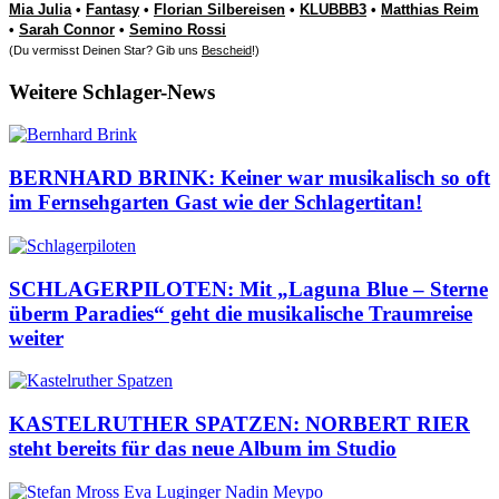
Mia Julia
•
Fantasy
•
Florian Silbereisen
•
KLUBBB3
•
Matthias Reim
•
Sarah Connor
•
Semino Rossi
(Du vermisst Deinen Star? Gib uns
Bescheid
!)
Weitere Schlager-News
BERNHARD BRINK: Keiner war musikalisch so oft
im Fernsehgarten Gast wie der Schlagertitan!
SCHLAGERPILOTEN: Mit „Laguna Blue – Sterne
überm Paradies“ geht die musikalische Traumreise
weiter
KASTELRUTHER SPATZEN: NORBERT RIER
steht bereits für das neue Album im Studio