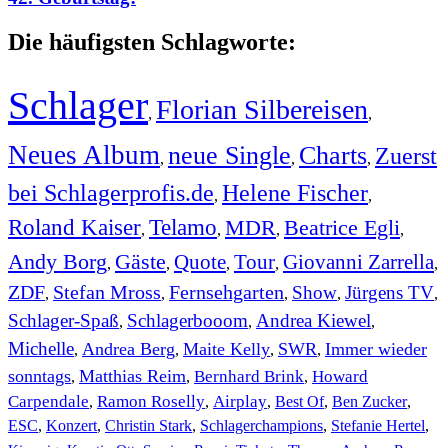
Die häufigsten Schlagworte:
Schlager
Florian Silbereisen
,
,
Neues Album
neue Single
Charts
Zuerst
,
,
,
bei Schlagerprofis.de
Helene Fischer
,
,
Roland Kaiser
Telamo
MDR
Beatrice Egli
,
,
,
,
Andy Borg
Gäste
Quote
Tour
Giovanni Zarrella
,
,
,
,
,
ZDF
Stefan Mross
Fernsehgarten
Show
Jürgens TV
,
,
,
,
,
Schlager-Spaß
Schlagerbooom
Andrea Kiewel
,
,
,
Michelle
Andrea Berg
Maite Kelly
SWR
Immer wieder
,
,
,
,
sonntags
Matthias Reim
Bernhard Brink
Howard
,
,
,
Carpendale
Ramon Roselly
Airplay
Best Of
Ben Zucker
,
,
,
,
,
ESC
,
Konzert
,
Christin Stark
,
Schlagerchampions
,
Stefanie Hertel
,