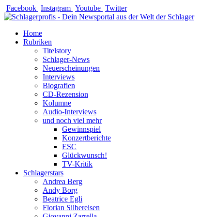
Zum
Facebook
Instagram
Youtube
Twitter
Inhalt
springen
Home
Rubriken
Titelstory
Schlager-News
Neuerscheinungen
Interviews
Biografien
CD-Rezension
Kolumne
Audio-Interviews
und noch viel mehr
Gewinnspiel
Konzertberichte
ESC
Glückwunsch!
TV-Kritik
Schlagerstars
Andrea Berg
Andy Borg
Beatrice Egli
Florian Silbereisen
Giovanni Zarrella