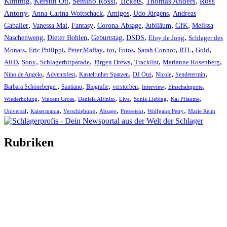
Kimmig
,
Kerstin Ott
,
,
,
,
Semino Rossi
Tickets
Thomas Anders
Ross
,
,
,
,
Antony
Anna-Carina Woitschack
Amigos
Udo Jürgens
Andreas
,
,
,
,
,
,
Gabalier
Vanessa Mai
Fantasy
Corona-Absage
Jubiläum
GfK
Melissa
,
,
,
,
,
Naschenweng
Dieter Bohlen
Geburtstag
DSDS
Eloy de Jong
Schlager des
,
,
,
,
,
,
,
,
Monats
Eric Philippi
Peter Maffay
tot
Fotos
Sarah Connor
RTL
Gold
,
,
,
,
,
,
ARD
Sony
Schlagerhitparade
Jürgen Drews
Tracklist
Marianne Rosenberg
,
,
,
,
,
,
Nino de Angelo
Adventsfest
Kastelruther Spatzen
DJ Ötzi
Nicole
Sendetermin
,
,
,
,
,
,
Barbara Schöneberger
Santiano
Biografie
verstorben
Interview
Einschaltquote
,
,
,
,
,
,
Wiederholung
Vincent Gross
Daniela Alfinito
Live
Sonia Liebing
Kai Pflaume
,
,
,
,
,
,
Universal
Kaisermania
Verschiebung
Absage
Pressetext
Wolfgang Petry
Marie Reim
Rubriken
Titelstory
SchlagerNews
Neuerscheinungen
Interviews
Biographien
CD-Rezension
Kolumne