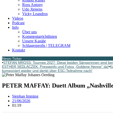
Roland Kaiser
Ross Antony
Udo Jürgens
Vicky Leandros
Videos
Podcast
Info
Über uns
Kommentarrichtlinien
Unsere Kanäle
Schlagerprofis | TELEGRAM
Kontakt
News-Ticker
•
STEFAN MROSS: Tournee 2027: Diese beiden Sängerinnen sind bei
ESTHER SEDLACZEK: Presseinfo und Fotos „Goldene Henne“ da!
•
K
komponiert wieder und denkt über ESC-Teilnahme nach!
PETER MAFFAY: Duett Album „Nashville“
Stephan Imming
21/06/2026
01:19