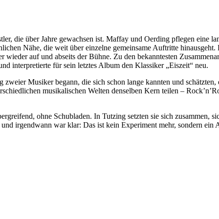
stler, die über Jahre gewachsen ist. Maffay und Oerding pflegen eine l
lichen Nähe, die weit über einzelne gemeinsame Auftritte hinausgeht.
r wieder auf und abseits der Bühne. Zu den bekanntesten Zusammenar
 interpretierte für sein letztes Album den Klassiker „Eiszeit“ neu.
zweier Musiker begann, die sich schon lange kannten und schätzten, 
unterschiedlichen musikalischen Welten denselben Kern teilen – Rock’n
greifend, ohne Schubladen. In Tutzing setzten sie sich zusammen, si
und irgendwann war klar: Das ist kein Experiment mehr, sondern ein 