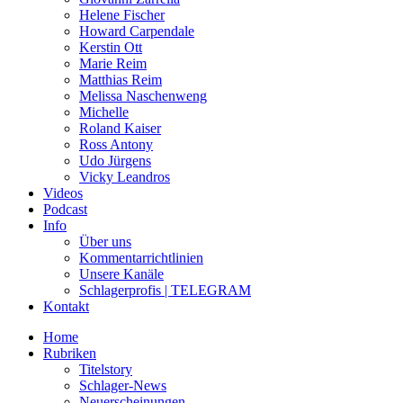
Helene Fischer
Howard Carpendale
Kerstin Ott
Marie Reim
Matthias Reim
Melissa Naschenweng
Michelle
Roland Kaiser
Ross Antony
Udo Jürgens
Vicky Leandros
Videos
Podcast
Info
Über uns
Kommentarrichtlinien
Unsere Kanäle
Schlagerprofis | TELEGRAM
Kontakt
Home
Rubriken
Titelstory
Schlager-News
Neuerscheinungen