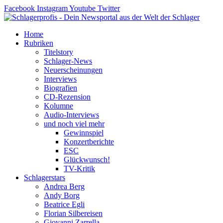
Zum
Facebook
Instagram
Youtube
Twitter
Inhalt
springen
Home
Rubriken
Titelstory
Schlager-News
Neuerscheinungen
Interviews
Biografien
CD-Rezension
Kolumne
Audio-Interviews
und noch viel mehr
Gewinnspiel
Konzertberichte
ESC
Glückwunsch!
TV-Kritik
Schlagerstars
Andrea Berg
Andy Borg
Beatrice Egli
Florian Silbereisen
Giovanni Zarrella