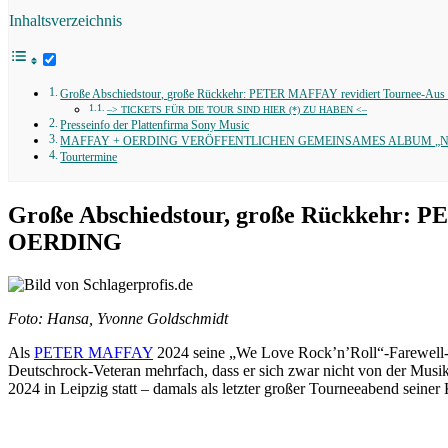
Inhaltsverzeichnis
Große Abschiedstour, große Rückkehr: PETER MAFFAY revidiert Tournee
–> TICKETS FÜR DIE TOUR SIND HIER (*) ZU HABEN <–
Presseinfo der Plattenfirma Sony Music
MAFFAY + OERDING VERÖFFENTLICHEN GEMEINSAMES ALBUM „N
Tourtermine
Große Abschiedstour, große Rückkehr:
OERDING
Foto: Hansa, Yvonne Goldschmidt
Als
PETER MAFFAY
2024 seine „We Love Rock’n’Roll“-Farewell-T
Deutschrock-Veteran mehrfach, dass er sich zwar nicht von der Musi
2024 in Leipzig statt – damals als letzter großer Tourneeabend seine