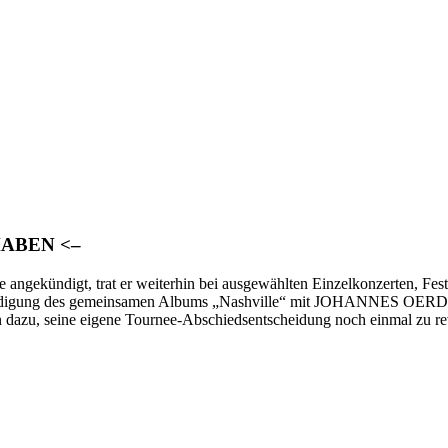
HABEN <–
ekündigt, trat er weiterhin bei ausgewählten Einzelkonzerten, Fest
kündigung des gemeinsamen Albums „Nashville“ mit JOHANNES OERDIN
u, seine eigene Tournee-Abschiedsentscheidung noch einmal zu revi