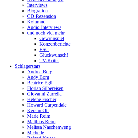
Interviews
Biografien
CD-Rezension
Kolumne
Audio-Interviews
und noch viel mehr
Gewinnspiel
Konzertberichte
ESC
Glückwunsch!
TV-Kritik
Schlagerstars
Andrea Berg
Andy Borg
Beatrice Egli
Florian Silbereisen
Giovanni Zarrella
Helene Fischer
Howard Carpendale
Kerstin Ott
Marie Reim
Matthias Reim
Melissa Naschenweng
Michelle