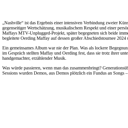
„Nashville“ ist das Ergebnis einer intensiven Verbindung zweier Kün
gegenseitiger Wertschätzung, musikalischem Respekt und einer persön
Maffays MTV-Unplugged-Projekt, später begegneten sich beide imme
begleitete Oerding Maffay auf dessen großer Abschiedstournee 2024 und
Ein gemeinsames Album war nie der Plan. Was als lockere Begegnung 
im Gespräch stellten Maffay und Oerding fest, dass sie trotz ihrer 
handgemachter, erzählender Musik.
Was würde passieren, wenn man das zusammenbringt? Generationsüber
Sessions wurden Demos, aus Demos plötzlich ein Fundus an Songs – 